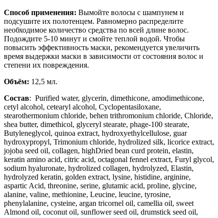
Способ применения:
Вымойте волосы с шампунем и
подсушите их полотенцем. Равномерно распределите
необходимое количество средства по всей длине волос.
Подождите 5-10 минут и смойте теплой водой. Чтобы
повысить эффективность маски, рекомендуется увеличить
время выдержки маски в зависимости от состояния волос и
степени их повреждения.
Объём:
12,5 мл.
Состав
: Purified water, glycerin, dimethicone, amodimethicone,
cetyl alcohol, cetearyl alcohol, Cyclopentasiloxane,
stearothermonium chloride, behen trithromonium chloride, Chloride,
shea butter, dimethicol, glyceryl stearate, phage-100 stearate,
Butyleneglycol, quinoa extract, hydroxyethylcellulose, guar
hydroxypropyl, Trimonium chloride, hydrolized silk, licorice extract,
jojoba seed oil, collagen, highDried bean curd protein, elastin,
keratin amino acid, citric acid, octagonal fennel extract, Furyl glycol,
sodium hyaluronate, hydrolized collagen, hydrolyzed, Elastin,
hydrolyzed keratin, golden extract, lysine, histidine, arginine,
aspartic Acid, threonine, serine, glutamic acid, proline, glycine,
alanine, valine, methionine, Leucine, leucine, tyrosine,
phenylalanine, cysteine, argan tricornel oil, camellia oil, sweet
Almond oil, coconut oil, sunflower seed oil, drumstick seed oil,