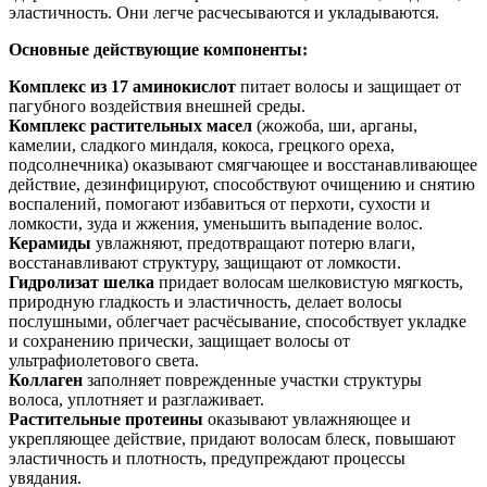
эластичность. Они легче расчесываются и укладываются.
Основные действующие компоненты:
Комплекс из 17 аминокислот
питает волосы и защищает от
пагубного воздействия внешней среды.
Комплекс растительных масел
(жожоба, ши, арганы,
камелии, сладкого миндаля, кокоса, грецкого ореха,
подсолнечника) оказывают смягчающее и восстанавливающее
действие, дезинфицируют, способствуют очищению и снятию
воспалений, помогают избавиться от перхоти, сухости и
ломкости, зуда и жжения, уменьшить выпадение волос.
Керамиды
увлажняют, предотвращают потерю влаги,
восстанавливают структуру, защищают от ломкости.
Гидролизат шелка
придает волосам шелковистую мягкость,
природную гладкость и эластичность, делает волосы
послушными, облегчает расчёсывание, способствует укладке
и сохранению прически, защищает волосы от
ультрафиолетового света.
Коллаген
заполняет поврежденные участки структуры
волоса, уплотняет и разглаживает.
Растительные протеины
оказывают увлажняющее и
укрепляющее действие, придают волосам блеск, повышают
эластичность и плотность, предупреждают процессы
увядания.