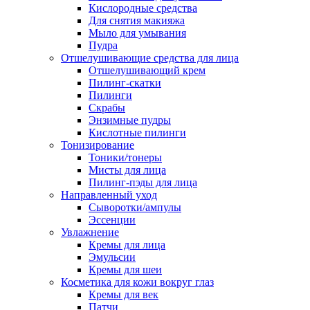
Кислородные средства
Для снятия макияжа
Мыло для умывания
Пудра
Отшелушивающие средства для лица
Отшелушивающий крем
Пилинг-скатки
Пилинги
Скрабы
Энзимные пудры
Кислотные пилинги
Тонизирование
Тоники/тонеры
Мисты для лица
Пилинг-пэды для лица
Направленный уход
Сыворотки/ампулы
Эссенции
Увлажнение
Кремы для лица
Эмульсии
Кремы для шеи
Косметика для кожи вокруг глаз
Кремы для век
Патчи