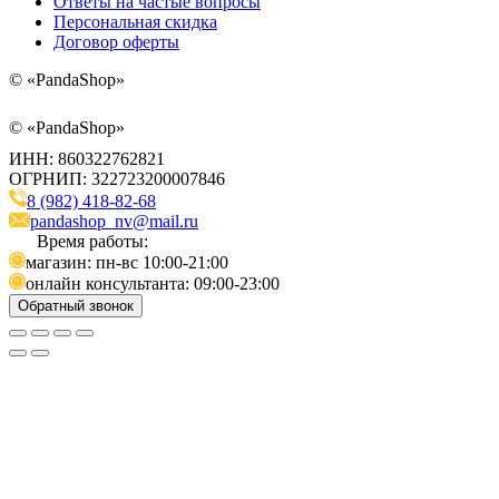
Ответы на частые вопросы
Персональная скидка
Договор оферты
©
«PandaShop»
©
«PandaShop»
ИНН: 860322762821
ОГРНИП: 322723200007846
8 (982) 418-82-68
pandashop_nv@mail.ru
Время работы:
магазин: пн-вс 10:00-21:00
онлайн консультанта: 09:00-23:00
Обратный звонок