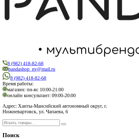
8 (982) 418-82-68
PandaShop
Интернет-магазин косметики
pandashop_nv@mail.ru
8 (982) 418-82-68
Время работы:
магазин: пн-вс 10:00-21:00
онлайн консультант: 09:00-20:00
Адрес:
Ханты-Мансийский автономный округ, г.
Нижневартовск, ул. Чапаева, 6
Поиск