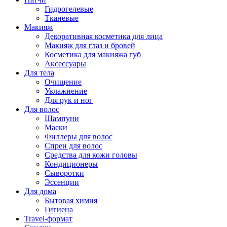
Гидрогелевые
Тканевые
Макияж
Декоративная косметика для лица
Макияж для глаз и бровей
Косметика для макияжа губ
Аксессуары
Для тела
Очищение
Увлажнение
Для рук и ног
Для волос
Шампуни
Маски
Филлеры для волос
Спреи для волос
Средства для кожи головы
Кондиционеры
Сыворотки
Эссенции
Для дома
Бытовая химия
Гигиена
Travel-формат