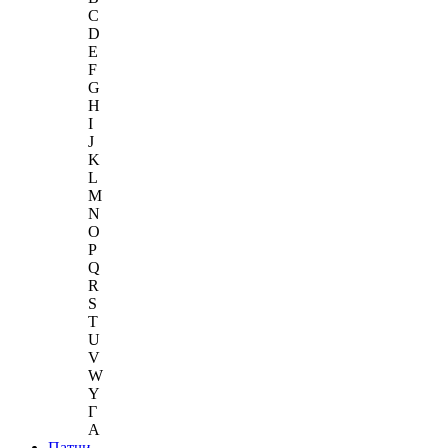
C
D
E
F
G
H
I
J
K
L
M
N
O
P
Q
R
S
T
U
V
W
Y
Г
A
Патчи