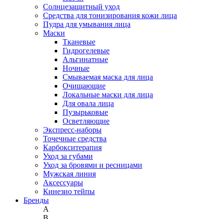
Солнцезащитный уход
Средства для тонизирования кожи лица
Пудра для умывания лица
Маски
Тканевые
Гидрогелевые
Альгинатные
Ночные
Смываемая маска для лица
Очищающие
Локальные маски для лица
Для овала лица
Пузырьковые
Осветляющие
Экспресс-наборы
Точечные средства
Карбокситерапия
Уход за губами
Уход за бровями и ресницами
Мужская линия
Аксессуары
Кинезио тейпы
Бренды
A
B