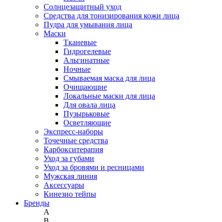
Солнцезащитный уход
Средства для тонизирования кожи лица
Пудра для умывания лица
Маски
Тканевые
Гидрогелевые
Альгинатные
Ночные
Смываемая маска для лица
Очищающие
Локальные маски для лица
Для овала лица
Пузырьковые
Осветляющие
Экспресс-наборы
Точечные средства
Карбокситерапия
Уход за губами
Уход за бровями и ресницами
Мужская линия
Аксессуары
Кинезио тейпы
Бренды
A
B