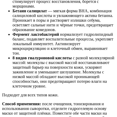
стимулирует процесс восстановления, борется с
морщинами.
Бетаин салицилат
— мягкая форма BHA, комбинация
салициловой кислоты и увлажняющего актива бетаина.
Проникает в поры и растворяет излишки себума,
осветляет сальные нити и чёрные точки, предотвращает
образование комедонов.
Фермент лактобактерий
нормализует гидролипидный
баланс, подавляет воспалительные процессы, укрепляет
локальный иммунитет. Активизирует
микроциркуляцию и клеточный обмен, выравнивает
тон.
8 видов гиалуроновой кислоты
с разной молекулярной
массой: молекулы с высокой массой восстанавливают
защитный барьер на поверхности кожи, ускоряют
заживление и уменьшают шелушение. Молекулы с
низкой массой обладают высокой проникающей
способностью, они предотвращают потерю влаги на
клеточном уровне.
Подходит для всех типов кожи.
Способ применения:
после очищения, тонизирования и
использования сыворотки, отделите гидрогелевую основу
маски от защитной плёнки. Поместите обе части маски на