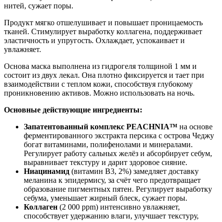
нитей, сужает поры.
Продукт мягко отшелушивает и повышает проницаемость
тканей. Стимулирует выработку коллагена, поддерживает
эластичность и упругость. Охлаждает, успокаивает и
увлажняет.
Основа маска выполнена из гидрогеля толщиной 1 мм и
состоит из двух лекал. Она плотно фиксируется и тает при
взаимодействии с теплом кожи, способствуя глубокому
проникновению активов. Можно использовать на ночь.
Основные действующие ингредиенты:
Запатентованный комплекс PEACHNIA™
на основе
ферментированного экстракта персика с острова Чеджу
богат витаминами, полифенолами и минералами.
Регулирует работу сальных желёз и абсорбирует себум,
выравнивает текстуру и дарит здоровое сияние.
Ниацинамид
(витамин B3, 2%) замедляет доставку
меланина к эпидермису, за счёт чего предотвращает
образование пигментных пятен. Регулирует выработку
себума, уменьшает жирный блеск, сужает поры.
Коллаген
(2 000 ppm) интенсивно увлажняет,
способствует удержанию влаги, улучшает текстуру,