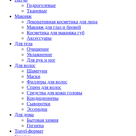
Гидрогелевые
Тканевые
Макияж
Декоративная косметика для лица
Макияж для глаз и бровей
Косметика для макияжа губ
Аксессуары
Для тела
Очищение
Увлажнение
Для рук и ног
Для волос
Шампуни
Маски
Филлеры для волос
Спреи для волос
Средства для кожи головы
Кондиционеры
Сыворотки
Эссенции
Для дома
Бытовая химия
Гигиена
Travel-формат