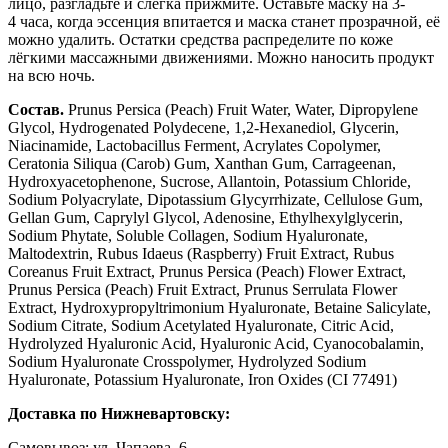
лицо, разгладьте и слегка прижмите. Оставьте маску на 3-
4 часа, когда эссенция впитается и маска станет прозрачной, её
можно удалить. Остатки средства распределите по коже
лёгкими массажными движениями. Можно наносить продукт
на всю ночь.
Состав.
Prunus Persica (Peach) Fruit Water, Water, Dipropylene
Glycol, Hydrogenated Polydecene, 1,2-Hexanediol, Glycerin,
Niacinamide, Lactobacillus Ferment, Acrylates Copolymer,
Ceratonia Siliqua (Carob) Gum, Xanthan Gum, Carrageenan,
Hydroxyacetophenone, Sucrose, Allantoin, Potassium Chloride,
Sodium Polyacrylate, Dipotassium Glycyrrhizate, Cellulose Gum,
Gellan Gum, Caprylyl Glycol, Adenosine, Ethylhexylglycerin,
Sodium Phytate, Soluble Collagen, Sodium Hyaluronate,
Maltodextrin, Rubus Idaeus (Raspberry) Fruit Extract, Rubus
Coreanus Fruit Extract, Prunus Persica (Peach) Flower Extract,
Prunus Persica (Peach) Fruit Extract, Prunus Serrulata Flower
Extract, Hydroxypropyltrimonium Hyaluronate, Betaine Salicylate,
Sodium Citrate, Sodium Acetylated Hyaluronate, Citric Acid,
Hydrolyzed Hyaluronic Acid, Hyaluronic Acid, Cyanocobalamin,
Sodium Hyaluronate Crosspolymer, Hydrolyzed Sodium
Hyaluronate, Potassium Hyaluronate, Iron Oxides (CI 77491)
Доставка по Нижневартовску:
Самовывоз: ул. Чапаева, 6