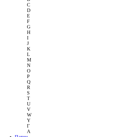
C
D
E
F
G
H
I
J
K
L
M
N
O
P
Q
R
S
T
U
V
W
Y
Г
A
Патчи