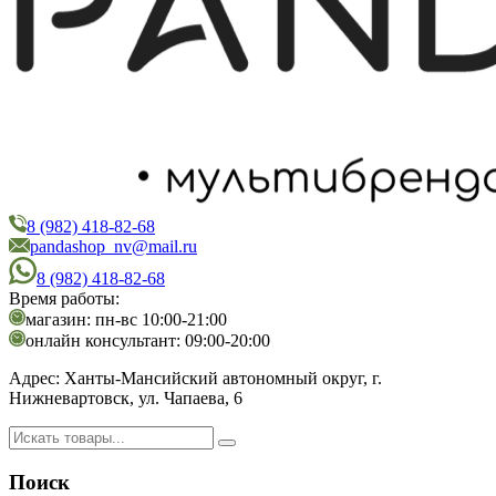
8 (982) 418-82-68
PandaShop
Интернет-магазин косметики
pandashop_nv@mail.ru
8 (982) 418-82-68
Время работы:
магазин: пн-вс 10:00-21:00
онлайн консультант: 09:00-20:00
Адрес:
Ханты-Мансийский автономный округ, г.
Нижневартовск, ул. Чапаева, 6
Поиск