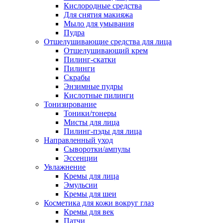
Кислородные средства
Для снятия макияжа
Мыло для умывания
Пудра
Отшелушивающие средства для лица
Отшелушивающий крем
Пилинг-скатки
Пилинги
Скрабы
Энзимные пудры
Кислотные пилинги
Тонизирование
Тоники/тонеры
Мисты для лица
Пилинг-пэды для лица
Направленный уход
Сыворотки/ампулы
Эссенции
Увлажнение
Кремы для лица
Эмульсии
Кремы для шеи
Косметика для кожи вокруг глаз
Кремы для век
Патчи