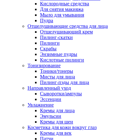
Кислородные средства
Для снятия макияжа
Мыло для умывания
Пудра
Отшелушивающие средства для лица
Отшелушивающий крем
Пилинг-скатки
Пилинги
Скрабы
Энзимные пудры
Кислотные пилинги
Тонизирование
Тоники/тонеры
Мисты для лица
Пилинг-пэды для лица
Направленный уход
Сыворотки/ампулы
Эссенции
Увлажнение
Кремы для лица
Эмульсии
Кремы для шеи
Косметика для кожи вокруг глаз
Кремы для век
Патчи