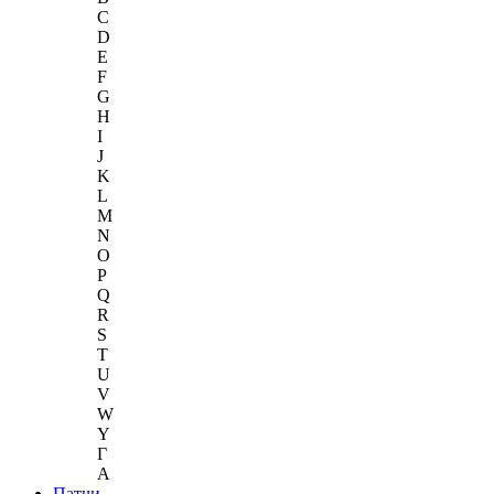
C
D
E
F
G
H
I
J
K
L
M
N
O
P
Q
R
S
T
U
V
W
Y
Г
A
Патчи