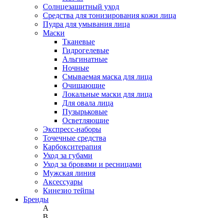
Солнцезащитный уход
Средства для тонизирования кожи лица
Пудра для умывания лица
Маски
Тканевые
Гидрогелевые
Альгинатные
Ночные
Смываемая маска для лица
Очищающие
Локальные маски для лица
Для овала лица
Пузырьковые
Осветляющие
Экспресс-наборы
Точечные средства
Карбокситерапия
Уход за губами
Уход за бровями и ресницами
Мужская линия
Аксессуары
Кинезио тейпы
Бренды
A
B