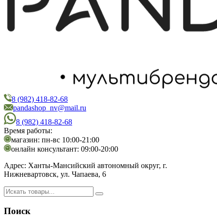
8 (982) 418-82-68
PandaShop
Интернет-магазин косметики
pandashop_nv@mail.ru
8 (982) 418-82-68
Время работы:
магазин: пн-вс 10:00-21:00
онлайн консультант: 09:00-20:00
Адрес:
Ханты-Мансийский автономный округ, г.
Нижневартовск, ул. Чапаева, 6
Поиск