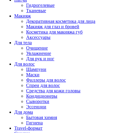
Гидрогелевые
Тканевые
Макияж
Декоративная косметика для лица
Макияж для глаз и бровей
Косметика для макияжа губ
Аксессуары
Для тела
Очищение
Увлажнение
Для рук и ног
Для волос
Шампуни
Маски
Филлеры для волос
Спреи для волос
Средства для кожи головы
Кондиционеры
Сыворотки
Эссенции
Для дома
Бытовая химия
Гигиена
Travel-формат