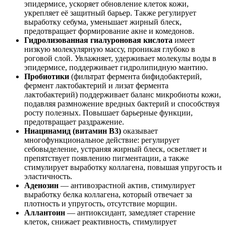
эпидермисе, ускоряет обновление клеток кожи,
укрепляет её защитный барьер. Также регулирует
выработку себума, уменьшает жирный блеск,
предотвращает формирование акне и комедонов.
Гидролизованная гиалуроновая кислота
имеет
низкую молекулярную массу, проникая глубоко в
роговой слой. Увлажняет, удерживает молекулы воды в
эпидермисе, поддерживает гидролипидную мантию.
Пробиотики
(фильтрат фермента бифидобактерий,
фермент лактобактерий и лизат фермента
лактобактерий)
поддерживает баланс микробиоты кожи,
подавляя размножение вредных бактерий и способствуя
росту полезных. Повышает барьерные функции,
предотвращает раздражение.
Ниацинамид (витамин B3)
оказывает
многофункциональное действие: регулирует
себовыделение, устраняя жирный блеск, осветляет и
препятствует появлению пигментации, а также
стимулирует выработку коллагена, повышая упругость и
эластичность.
Аденозин
— антивозрастной актив, стимулирует
выработку белка коллагена, который отвечает за
плотность и упругость, отсутствие морщин.
Аллантоин
— антиоксидант, замедляет старение
клеток, снижает реактивность, стимулирует