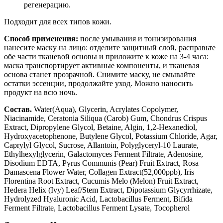
регенерацию.
Подходит для всех типов кожи.
Способ применения:
после умывания и тонизирования
нанесите маску на лицо: отделите защитный слой, расправьте
обе части тканевой основы и приложите к коже на 3-4 часа:
маска транспортирует активные компоненты, и тканевая
основа станет прозрачной. Снимите маску, не смывайте
остатки эссенции, продолжайте уход. Можно наносить
продукт на всю ночь.
Состав.
Water(Aqua), Glycerin, Acrylates Copolymer,
Niacinamide, Ceratonia Siliqua (Carob) Gum, Chondrus Crispus
Extract, Dipropylene Glycol, Betaine, Algin, 1,2-Hexanediol,
Hydroxyacetophenone, Butylene Glycol, Potassium Chloride, Agar,
Caprylyl Glycol, Sucrose, Allantoin, Polyglyceryl-10 Laurate,
Ethylhexylglycerin, Galactomyces Ferment Filtrate, Adenosine,
Disodium EDTA, Pyrus Communis (Pear) Fruit Extract, Rosa
Damascena Flower Water, Collagen Extract(52,000ppb), Iris
Florentina Root Extract, Cucumis Melo (Melon) Fruit Extract,
Hedera Helix (Ivy) Leaf/Stem Extract, Dipotassium Glycyrrhizate,
Hydrolyzed Hyaluronic Acid, Lactobacillus Ferment, Bifida
Ferment Filtrate, Lactobacillus Ferment Lysate, Tocopherol