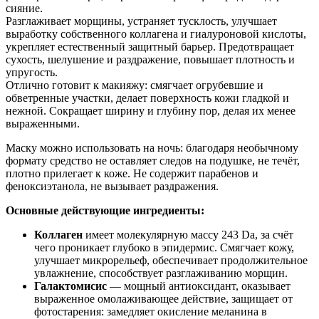
сияние.
Разглаживает морщины, устраняет тусклость, улучшает
выработку собственного коллагена и гиалуроновой кислоты,
укрепляет естественный защитный барьер. Предотвращает
сухость, шелушение и раздражение, повышает плотность и
упругость.
Отлично готовит к макияжу: смягчает огрубевшие и
обветренные участки, делает поверхность кожи гладкой и
нежной. Сокращает ширину и глубину пор, делая их менее
выраженными.
Маску можно использовать на ночь: благодаря необычному
формату средство не оставляет следов на подушке, не течёт,
плотно прилегает к коже. Не содержит парабенов и
феноксиэтанола, не вызывает раздражения.
Основные действующие ингредиенты:
Коллаген
имеет молекулярную массу 243 Da, за счёт
чего проникает глубоко в эпидермис. Смягчает кожу,
улучшает микрорельеф, обеспечивает продолжительное
увлажнение, способствует разглаживанию морщин.
Галактомисис
— мощный антиоксидант, оказывает
выраженное омолаживающее действие, защищает от
фотостарения: замедляет окисление меланина в