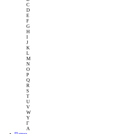
C
D
E
F
G
H
I
J
K
L
M
N
O
P
Q
R
S
T
U
V
W
Y
Г
A
Патчи