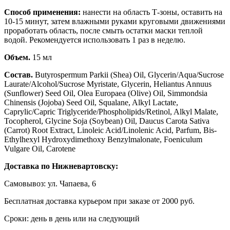
Способ применения:
нанести на область Т-зоны, оставить на
10-15 минут, затем влажными руками круговыми движениями
проработать область, после смыть остатки маски теплой
водой. Рекомендуется использовать 1 раз в неделю.
Объем.
15 мл
Состав.
Butyrospermum Parkii (Shea) Oil, Glycerin/Aqua/Sucrose
Laurate/Alcohol/Sucrose Myristate, Glycerin, Heliantus Annuus
(Sunflower) Seed Oil, Olea Europaea (Olive) Oil, Simmondsia
Chinensis (Jojoba) Seed Oil, Squalane, Alkyl Lactate,
Caprylic/Capric Triglyceride/Phospholipids/Retinol, Alkyl Malate,
Tocopherol, Glycine Soja (Soybean) Oil, Daucus Carota Sativa
(Carrot) Root Extract, Linoleic Acid/Linolenic Acid, Parfum, Bis-
Ethylhexyl Hydroxydimethoxy Benzylmalonate, Foeniculum
Vulgare Oil, Carotene
Доставка по Нижневартовску:
Самовывоз: ул. Чапаева, 6
Бесплатная доставка курьером при заказе от 2000 руб.
Сроки: день в день или на следующий