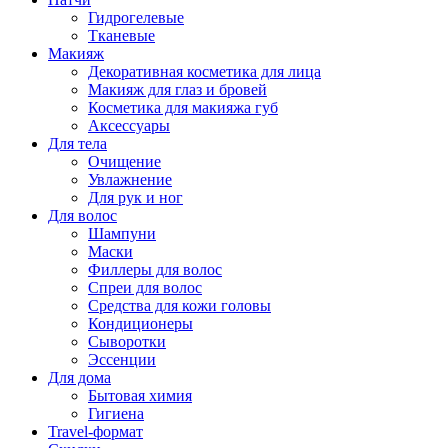
Гидрогелевые
Тканевые
Макияж
Декоративная косметика для лица
Макияж для глаз и бровей
Косметика для макияжа губ
Аксессуары
Для тела
Очищение
Увлажнение
Для рук и ног
Для волос
Шампуни
Маски
Филлеры для волос
Спреи для волос
Средства для кожи головы
Кондиционеры
Сыворотки
Эссенции
Для дома
Бытовая химия
Гигиена
Travel-формат