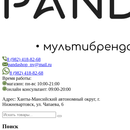
8 (982) 418-82-68
PandaShop
Интернет-магазин косметики
pandashop_nv@mail.ru
8 (982) 418-82-68
Время работы:
магазин: пн-вс 10:00-21:00
онлайн консультант: 09:00-20:00
Адрес:
Ханты-Мансийский автономный округ, г.
Нижневартовск, ул. Чапаева, 6
Поиск