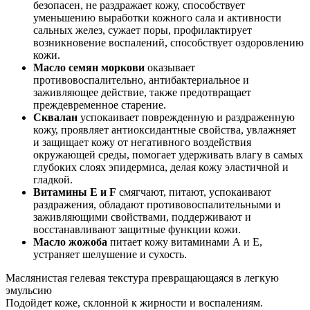
безопасен, не раздражает кожу, способствует
уменьшению выработки кожного сала и активности
сальных желез, сужает поры, профилактирует
возникновение воспалений, способствует оздоровлению
кожи.
Масло семян моркови
оказывает
противовоспалительно, антибактериальное и
заживляющее действие, также предотвращает
преждевременное старение.
Сквалан
успокаивает поврежденную и раздраженную
кожу, проявляет антиоксидантные свойства, увлажняет
и защищает кожу от негативного воздействия
окружающей среды, помогает удерживать влагу в самых
глубоких слоях эпидермиса, делая кожу эластичной и
гладкой.
Витамины E и F
смягчают, питают, успокаивают
раздражения, обладают противовоспалительными и
заживляющими свойствами, поддерживают и
восстанавливают защитные функции кожи.
Масло жожоба
питает кожу витаминами А и Е,
устраняет шелушение и сухость.
Маслянистая гелевая текстура превращающаяся в легкую
эмульсию
Подойдет коже, склонной к жирности и воспалениям.