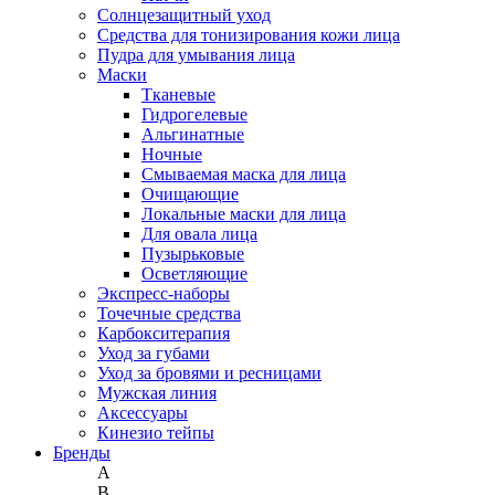
Солнцезащитный уход
Средства для тонизирования кожи лица
Пудра для умывания лица
Маски
Тканевые
Гидрогелевые
Альгинатные
Ночные
Смываемая маска для лица
Очищающие
Локальные маски для лица
Для овала лица
Пузырьковые
Осветляющие
Экспресс-наборы
Точечные средства
Карбокситерапия
Уход за губами
Уход за бровями и ресницами
Мужская линия
Аксессуары
Кинезио тейпы
Бренды
A
B