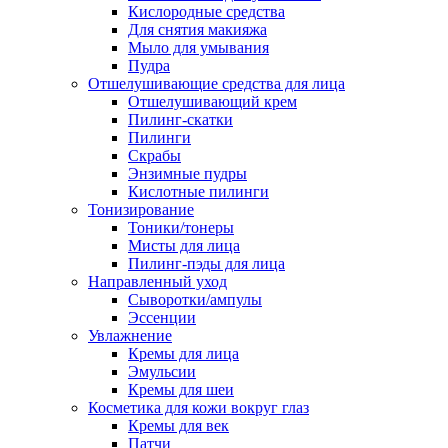
Кислородные средства
Для снятия макияжа
Мыло для умывания
Пудра
Отшелушивающие средства для лица
Отшелушивающий крем
Пилинг-скатки
Пилинги
Скрабы
Энзимные пудры
Кислотные пилинги
Тонизирование
Тоники/тонеры
Мисты для лица
Пилинг-пэды для лица
Направленный уход
Сыворотки/ампулы
Эссенции
Увлажнение
Кремы для лица
Эмульсии
Кремы для шеи
Косметика для кожи вокруг глаз
Кремы для век
Патчи