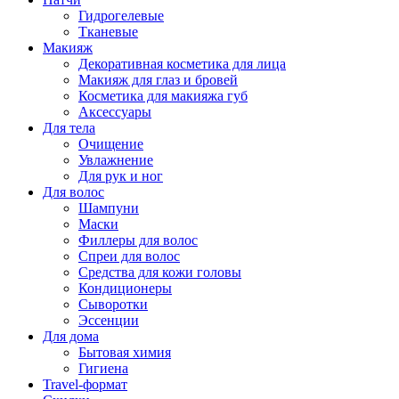
Гидрогелевые
Тканевые
Макияж
Декоративная косметика для лица
Макияж для глаз и бровей
Косметика для макияжа губ
Аксессуары
Для тела
Очищение
Увлажнение
Для рук и ног
Для волос
Шампуни
Маски
Филлеры для волос
Спреи для волос
Средства для кожи головы
Кондиционеры
Сыворотки
Эссенции
Для дома
Бытовая химия
Гигиена
Travel-формат