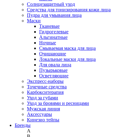
Солнцезащитный уход
Средства для тонизирования кожи лица
Пудра для умывания лица
Маски
Тканевые
Гидрогелевые
Альгинатные
Ночные
Смываемая маска для лица
Очищающие
Локальные маски для лица
Для овала лица
Пузырьковые
Осветляющие
Экспресс-наборы
Точечные средства
Карбокситерапия
Уход за губами
Уход за бровями и ресницами
Мужская линия
Аксессуары
Кинезио тейпы
Бренды
A
B