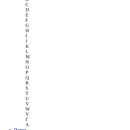
C
D
E
F
G
H
I
J
K
L
M
N
O
P
Q
R
S
T
U
V
W
Y
Г
A
Патчи