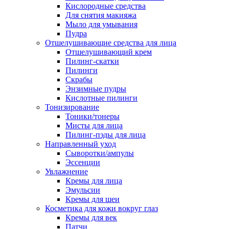
Кислородные средства
Для снятия макияжа
Мыло для умывания
Пудра
Отшелушивающие средства для лица
Отшелушивающий крем
Пилинг-скатки
Пилинги
Скрабы
Энзимные пудры
Кислотные пилинги
Тонизирование
Тоники/тонеры
Мисты для лица
Пилинг-пэды для лица
Направленный уход
Сыворотки/ампулы
Эссенции
Увлажнение
Кремы для лица
Эмульсии
Кремы для шеи
Косметика для кожи вокруг глаз
Кремы для век
Патчи