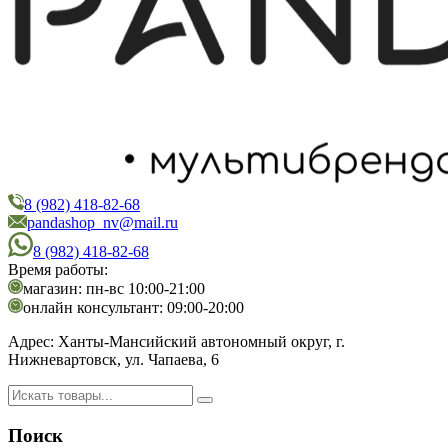
8 (982) 418-82-68
PandaShop
Интернет-магазин косметики
pandashop_nv@mail.ru
8 (982) 418-82-68
Время работы:
магазин: пн-вс 10:00-21:00
онлайн консультант: 09:00-20:00
Адрес:
Ханты-Мансийский автономный округ, г.
Нижневартовск, ул. Чапаева, 6
Поиск