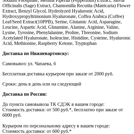
Sodium Phosphate, Mentha Piperita (Peppermint) Extract, Salvia
Officinalis (Sage) Extract, Chamomilla Recutita (Matricaria) Flower
Extract, Benzyl Glycol, Hydrolyzed Hyaluronic Acid,
Hydroxypropyltrimonium Hyaluronate, Coffea Arabica (Coffee)
Leaf/Seed Extract(10PPB), Serine, Glutamic Acid, Asparagine,
Leucine, Aspartic Acid, Glutamine, Alanine, Arginine, Valine,
Lysine, Tyrosine, Phenylalanine, Proline, Threonine, Sodium
Acetylated Hyaluronate, Isoleucine, Histidine, Cysteine, Hyaluronic
Acid, Methionine, Raspberry Ketone, Tryptophan
Доставка по Нижневартовску:
Самовывоз: ул. Чапаева, 6
Бесплатная доставка курьером при заказе от 2000 руб.
Сроки: день в день или на следующий
Доставка по России:
До пункта самовывоза ТК СДЭК в вашем городе:
Стоимость доставки: от 500 руб.*, бесплатно при заказе от
6000 руб.
Курьером по персональному адресу в вашем городе:
Стоимость доставки: от 600 руб.*