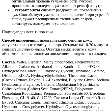
оптимальный уровень увлажненности, глубоко
проникают в эпидермис, разглаживая рельеф изнутри.
Экстракт мяты
снимает раздражение, покраснения,
зуд. Способствует уменьшению воспалений при угревой
сыпи, сужает расширенные стенки капилляров,
тонизирует, охлаждает и успокаивает.
Подходит для всех типов кожи.
Способ применения:
предварительно очистив кожу,
аккуратно нанесите маску на лицо. Оставьте на 10-20 минут и
снимите листовую маску. Остатки маски вбейте в кожу
лёгкими похлопывающими движениями подушечек пальцев.
Состав.
Water, Glycerin, Methylpropanediol, Phenoxyethanol,
Allantoin, Carbomer, Triethanolamine, Xanthan Gum, PEG-60
Hydrogenated Castor Oil, Ethylhexylglycerin, Trehalose, Betaine,
Disodium EDTA, Hydroxyethylcellulose, Theobroma Cacao
(Cocoa) Extract, Dextrin, 1,2-Hexanediol, Butylene Glycol, Sodium
Hyaluronate, Fragrance, Caffeine, Dipotassium Glycyrrhizate,
Coffea Arabica (Coffee) Seed Extract(2PPM), Polygonum
Cuspidatum Root Extract, Propanediol, Polysorbate 60, Disodium
Phosphate, CI 19140, Cl 17200, Curcuma Longa (Turmeric) Root
Extract, Curcuma Longa (Turmeric) Rhizome Extract, Sodium
Hyaluronate Crosspolymer, Hydrolyzed Glycosaminoglycans,