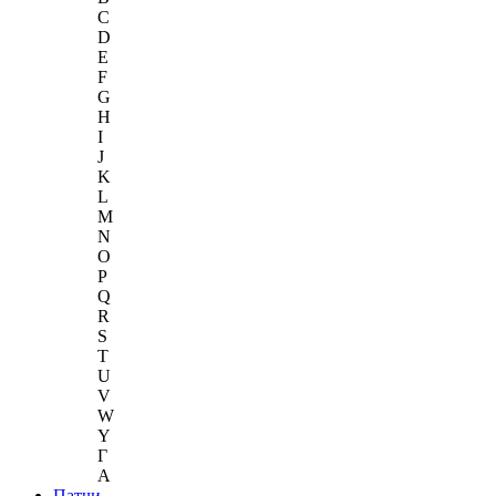
C
D
E
F
G
H
I
J
K
L
M
N
O
P
Q
R
S
T
U
V
W
Y
Г
A
Патчи