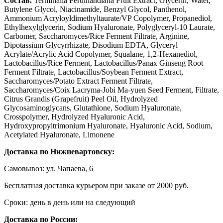
Состав.
Terminalia Ferdinandiana Fruit Extract, Glycerin, Water,
Butylene Glycol, Niacinamide, Benzyl Glycol, Panthenol,
Ammonium Acryloyldimethyltaurate/VP Copolymer, Propanediol,
Ethylhexylglycerin, Sodium Hyaluronate, Polyglyceryl-10 Laurate,
Carbomer, Saccharomyces/Rice Ferment Filtrate, Arginine,
Dipotassium Glycyrrhizate, Disodium EDTA, Glyceryl
Acrylate/Acrylic Acid Copolymer, Squalane, 1,2-Hexanediol,
Lactobacillus/Rice Ferment, Lactobacillus/Panax Ginseng Root
Ferment Filtrate, Lactobacillus/Soybean Ferment Extract,
Saccharomyces/Potato Extract Ferment Filtrate,
Saccharomyces/Coix Lacryma-Jobi Ma-yuen Seed Ferment, Filtrate,
Citrus Grandis (Grapefruit) Peel Oil, Hydrolyzed
Glycosaminoglycans, Glutathione, Sodium Hyaluronate,
Crosspolymer, Hydrolyzed Hyaluronic Acid,
Hydroxypropyltrimonium Hyaluronate, Hyaluronic Acid, Sodium,
Acetylated Hyaluronate, Limonene
Доставка по Нижневартовску:
Самовывоз: ул. Чапаева, 6
Бесплатная доставка курьером при заказе от 2000 руб.
Сроки: день в день или на следующий
Доставка по России: