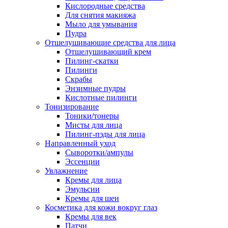
Кислородные средства
Для снятия макияжа
Мыло для умывания
Пудра
Отшелушивающие средства для лица
Отшелушивающий крем
Пилинг-скатки
Пилинги
Скрабы
Энзимные пудры
Кислотные пилинги
Тонизирование
Тоники/тонеры
Мисты для лица
Пилинг-пэды для лица
Направленный уход
Сыворотки/ампулы
Эссенции
Увлажнение
Кремы для лица
Эмульсии
Кремы для шеи
Косметика для кожи вокруг глаз
Кремы для век
Патчи