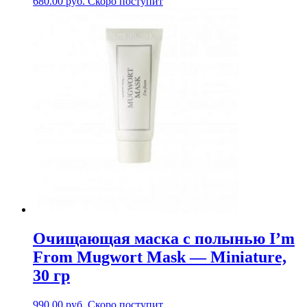
680.00
руб.
Скоро поступит
Очищающая маска с полынью I’m
From Mugwort Mask — Miniature,
30 гр
990.00
руб.
Скоро поступит