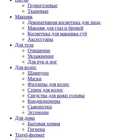
Гидрогелевые
Тканевые
Макияж
Декоративная косметика для лица
Макияж для глаз и бровей
Косметика для макияжа губ
Аксессуары
Для тела
Очищение
Увлажнение
Для рук и ног
Для волос
Шампуни
Маски
Филлеры для волос
Спреи для волос
Средства для кожи головы
Кондиционеры
Сыворотки
Эссенции
Для дома
Бытовая химия
Гигиена
Travel-формат