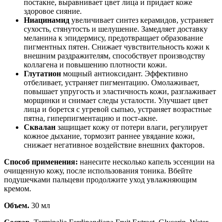
постакне, выравнивает цвет лица и придает коже
здоровое сияние.
Ниацинамид
увеличивает синтез керамидов, устраняет
сухость, стянутость и шелушение. Замедляет доставку
меланина к эпидермису, предотвращает образование
пигментных пятен. Снижает чувствительность кожи к
внешним раздражителям, способствует производству
коллагена и повышению плотности кожи.
Глутатион
мощный антиоксидант. Эффективно
отбеливает, устраняет пигментацию. Омолаживает,
повышает упругость и эластичность кожи, разглаживает
морщинки и снимает следы усталости. Улучшает цвет
лица и борется с угревой сыпью, устраняет возрастные
пятна, гиперпигментацию и пост-акне.
Сквалан
защищает кожу от потери влаги, регулирует
кожное дыхание, тормозит раннее увядание кожи,
снижает негативное воздействие внешних факторов.
Способ применения:
нанесите несколько капель эссенции на
очищенную кожу, после использования тоника. Вбейте
подушечками пальцеви продолжите уход увлажняющим
кремом.
Объем.
30 мл