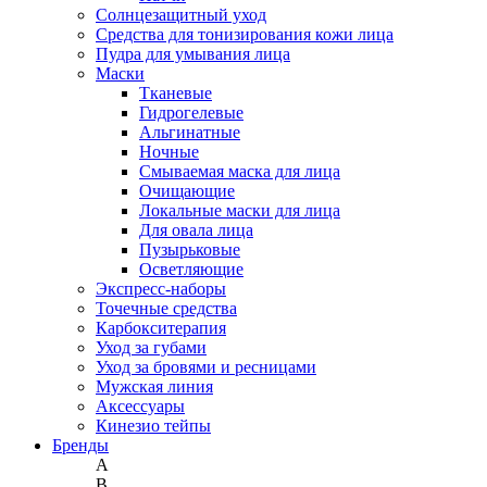
Солнцезащитный уход
Средства для тонизирования кожи лица
Пудра для умывания лица
Маски
Тканевые
Гидрогелевые
Альгинатные
Ночные
Смываемая маска для лица
Очищающие
Локальные маски для лица
Для овала лица
Пузырьковые
Осветляющие
Экспресс-наборы
Точечные средства
Карбокситерапия
Уход за губами
Уход за бровями и ресницами
Мужская линия
Аксессуары
Кинезио тейпы
Бренды
A
B