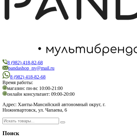
8 (982) 418-82-68
PandaShop
Интернет-магазин косметики
pandashop_nv@mail.ru
8 (982) 418-82-68
Время работы:
магазин: пн-вс 10:00-21:00
онлайн консультант: 09:00-20:00
Адрес:
Ханты-Мансийский автономный округ, г.
Нижневартовск, ул. Чапаева, 6
Поиск