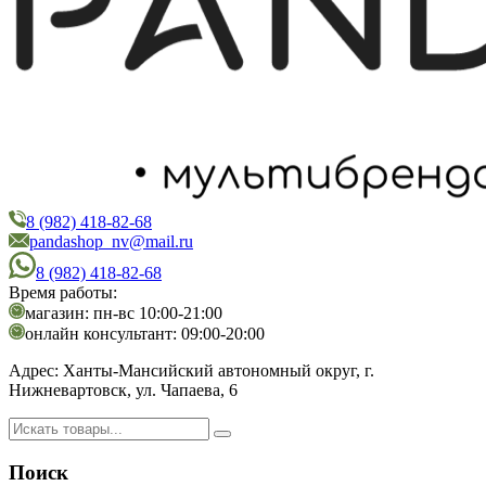
8 (982) 418-82-68
PandaShop
Интернет-магазин косметики
pandashop_nv@mail.ru
8 (982) 418-82-68
Время работы:
магазин: пн-вс 10:00-21:00
онлайн консультант: 09:00-20:00
Адрес:
Ханты-Мансийский автономный округ, г.
Нижневартовск, ул. Чапаева, 6
Поиск