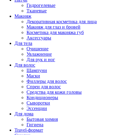
Гидрогелевые
Тканевые
Макияж
Декоративная косметика для лица
Макияж для глаз и бровей
Косметика для макияжа губ
Аксессуары
Для тела
Очищение
Увлажнение
Для рук и ног
Для волос
Шампуни
Маски
Филлеры для волос
Спреи для волос
Средства для кожи головы
Кондиционеры
Сыворотки
Эссенции
Для дома
Бытовая химия
Гигиена
Travel-формат