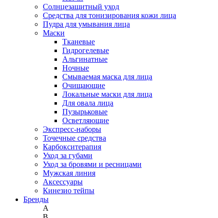
Солнцезащитный уход
Средства для тонизирования кожи лица
Пудра для умывания лица
Маски
Тканевые
Гидрогелевые
Альгинатные
Ночные
Смываемая маска для лица
Очищающие
Локальные маски для лица
Для овала лица
Пузырьковые
Осветляющие
Экспресс-наборы
Точечные средства
Карбокситерапия
Уход за губами
Уход за бровями и ресницами
Мужская линия
Аксессуары
Кинезио тейпы
Бренды
A
B