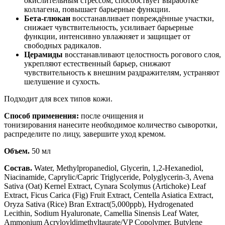
окислительным стрессом, способствует выработке
коллагена, повышает барьерные функции.
Бета-глюкан
восстанавливает повреждённые участки,
снижает чувствительность, усиливает барьерные
функции, интенсивно увлажняет и защищает от
свободных радикалов.
Церамиды
восстанавливают целостность рогового слоя,
укрепляют естественный барьер, снижают
чувствительность к внешним раздражителям, устраняют
шелушение и сухость.
Подходит для всех типов кожи.
Способ применения:
после очищения и
тонизирования нанесите необходимое количество сыворотки,
распределите по лицу, завершите уход кремом.
Объем.
50 мл
Состав.
Water, Methylpropanediol, Glycerin, 1,2-Hexanediol,
Niacinamide, Caprylic/Capric Triglyceride, Polyglycerin-3, Avena
Sativa (Oat) Kernel Extract, Cynara Scolymus (Artichoke) Leaf
Extract, Ficus Carica (Fig) Fruit Extract, Centella Asiatica Extract,
Oryza Sativa (Rice) Bran Extract(5,000ppb), Hydrogenated
Lecithin, Sodium Hyaluronate, Camellia Sinensis Leaf Water,
Ammonium Acryloyldimethyltaurate/VP Copolymer, Butylene