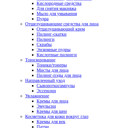
Кислородные средства
Для снятия макияжа
Мыло для умывания
Пудра
Отшелушивающие средства для лица
Отшелушивающий крем
Пилинг-скатки
Пилинги
Скрабы
Энзимные пудры
Кислотные пилинги
Тонизирование
Тоники/тонеры
Мисты для лица
Пилинг-пэды для лица
Направленный уход
Сыворотки/ампулы
Эссенции
Увлажнение
Кремы для лица
Эмульсии
Кремы для шеи
Косметика для кожи вокруг глаз
Кремы для век
Патчи