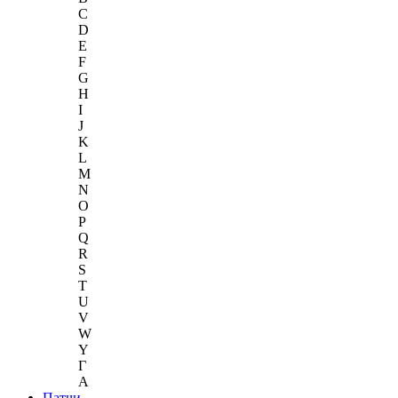
C
D
E
F
G
H
I
J
K
L
M
N
O
P
Q
R
S
T
U
V
W
Y
Г
A
Патчи