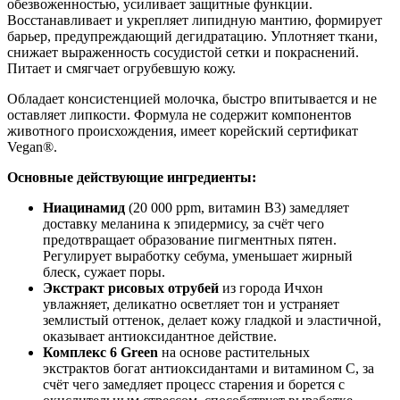
обезвоженностью, усиливает защитные функции.
Восстанавливает и укрепляет липидную мантию, формирует
барьер, предупреждающий дегидратацию. Уплотняет ткани,
снижает выраженность сосудистой сетки и покраснений.
Питает и смягчает огрубевшую кожу.
Обладает консистенцией молочка, быстро впитывается и не
оставляет липкости. Формула не содержит компонентов
животного происхождения, имеет корейский сертификат
Vegan®.
Основные действующие ингредиенты:
Ниацинамид
(20 000 ppm, витамин B3) замедляет
доставку меланина к эпидермису, за счёт чего
предотвращает образование пигментных пятен.
Регулирует выработку себума, уменьшает жирный
блеск, сужает поры.
Экстракт рисовых отрубей
из города Ичхон
увлажняет, деликатно осветляет тон и устраняет
землистый оттенок, делает кожу гладкой и эластичной,
оказывает антиоксидантное действие.
Комплекс 6 Green
на основе растительных
экстрактов богат антиоксидантами и витамином C, за
счёт чего замедляет процесс старения и борется с