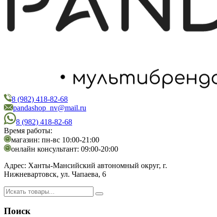
8 (982) 418-82-68
PandaShop
Интернет-магазин косметики
pandashop_nv@mail.ru
8 (982) 418-82-68
Время работы:
магазин: пн-вс 10:00-21:00
онлайн консультант: 09:00-20:00
Адрес:
Ханты-Мансийский автономный округ, г.
Нижневартовск, ул. Чапаева, 6
Поиск