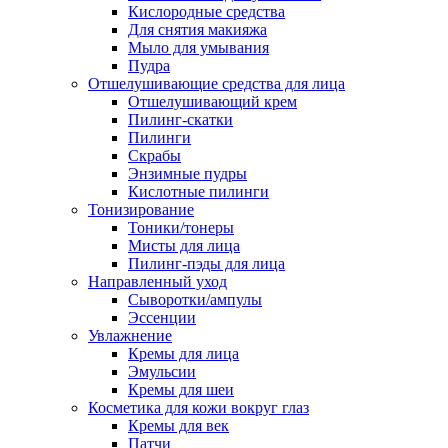
Кислородные средства
Для снятия макияжа
Мыло для умывания
Пудра
Отшелушивающие средства для лица
Отшелушивающий крем
Пилинг-скатки
Пилинги
Скрабы
Энзимные пудры
Кислотные пилинги
Тонизирование
Тоники/тонеры
Мисты для лица
Пилинг-пэды для лица
Направленный уход
Сыворотки/ампулы
Эссенции
Увлажнение
Кремы для лица
Эмульсии
Кремы для шеи
Косметика для кожи вокруг глаз
Кремы для век
Патчи