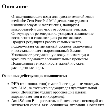
Описание
Отшелушивающие пэды для чувствительной кожи
medicube Zero Pore Pad Mild
деликатно удаляют
излишки себума и загрязнения, полируют
микрорельеф и смягчают огрубевшие участки.
Стимулируют регенерацию, ускоряют заживление
воспаления и снижают риск развития акне.
Продукт регулирует работу сальных желёз,
поддерживает оптимальный уровень увлажнения
и восстанавливает гидролипидный баланс.
Успокаивает раздражённую кожу, снимает зуд и
красноту, подавляет воспалительные процессы.
Поддерживает эластичность тканей и сужает
расширенные поры.
Основные действующие компоненты:
PHA
(глюконолактон) имеет более крупные молекулы,
чем AHA, за счёт чего подходит для чувствительной
кожи. Деликатно удаляет ороговевшие клетки,
выравнивает тон и микрорельеф.
Anti-Sebum P
— растительный комплекс, состоящий из
экстрактов сосны, вяза, ослинника, пуэрарии. Подавляет