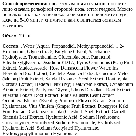
Способ применения:
после умывания аккуратно протрите
лицо сначала рельефной стороной пэда, затем гладкой. Можно
использовать в качестве локальной маски: приложите пэд к
коже на 5-10 минут, снимите и дайте впитаться остаткам
эссенции.
Объем
. 70 шт
Состав.
. Water (Aqua), Propanediol, Methylpropanediol, 1,2-
Hexanediol, Glycereth-26, Butylene Glycol, Saccharide
Hydrolysate, Tromethamine, Gluconolactone, Panthenol,
Ethylhexylglycerin, Disodium EDTA, Pyrus Communis (Pear) Fruit
Extract, Madecassoside, Rosa Damascena Flower Water, Iris
Florentina Root Extract, Centella Asiatica Extract, Cucumis Melo
(Melon) Fruit Extract, Salvia Hispanica Seed Extract, Houttuynia
Cordata Extract, Hedera Helix (Ivy) Leaf/Stem Extract, Cynanchum
Atratum Extract, Pentylene Glycol, Ulmus Davidiana Root Extract,
Pueraria Lobata Root Extract, Pinus Palustris Leaf Extract,
Oenothera Biennis (Evening Primrose) Flower Extract, Sodium
Hyaluronate, Vitis Vinifera (Grape) Fruit Extract, Diospyros Kaki
Fruit Extract, Castanea Crenata (Chestnut) Shell Extract, Camellia
Sinensis Leaf Extract, Hyaluronic Acid, Sodium Hyaluronate
Crosspolymer, Hydrolyzed Sodium Hyaluronate, Hydrolyzed
Hyaluronic Acid, Sodium Acetylated Hyaluronate,
Hydroxypropyltrimonium Hyaluronate