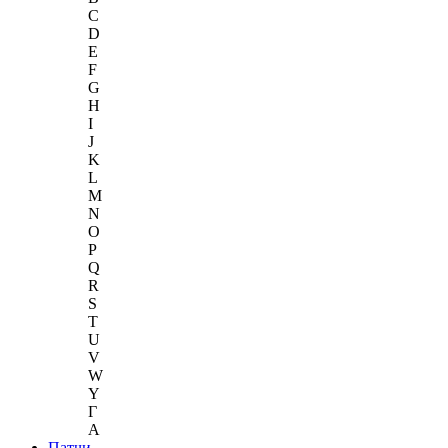
C
D
E
F
G
H
I
J
K
L
M
N
O
P
Q
R
S
T
U
V
W
Y
Г
A
Патчи