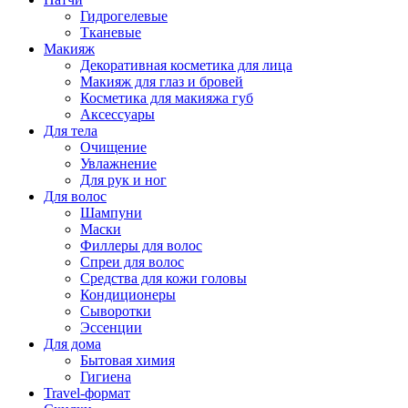
Гидрогелевые
Тканевые
Макияж
Декоративная косметика для лица
Макияж для глаз и бровей
Косметика для макияжа губ
Аксессуары
Для тела
Очищение
Увлажнение
Для рук и ног
Для волос
Шампуни
Маски
Филлеры для волос
Спреи для волос
Средства для кожи головы
Кондиционеры
Сыворотки
Эссенции
Для дома
Бытовая химия
Гигиена
Travel-формат