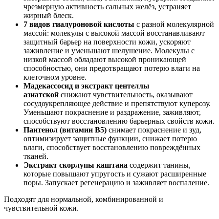
чрезмерную активность сальных желёз, устраняет
жирный блеск.
7 видов гиалуроновой кислоты
с разной молекулярной
массой: молекулы с высокой массой восстанавливают
защитный барьер на поверхности кожи, ускоряют
заживление и уменьшают шелушение. Молекулы с
низкой массой обладают высокой проникающей
способностью, они предотвращают потерю влаги на
клеточном уровне.
Мадекассосид и экстракт центеллы
азиатской
снижают чувствительность, оказывают
сосудоукрепляющее действие и препятствуют куперозу.
Уменьшают покраснение и раздражение, заживляют,
способствуют восстановлению барьерных свойств кожи.
Пантенол (витамин B5)
снимает покраснение и зуд,
оптимизирует защитные функции, снижает потерю
влаги, способствует восстановлению повреждённых
тканей.
Экстракт скорлупы каштана
содержит танины,
которые повышают упругость и сужают расширенные
поры. Запускает регенерацию и заживляет воспаление.
Подходят для нормальной, комбинированной и
чувствительной кожи.