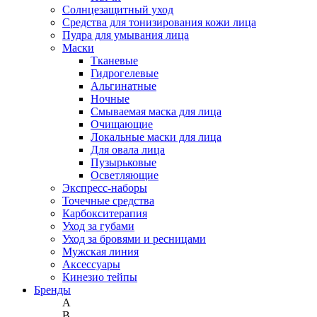
Солнцезащитный уход
Средства для тонизирования кожи лица
Пудра для умывания лица
Маски
Тканевые
Гидрогелевые
Альгинатные
Ночные
Смываемая маска для лица
Очищающие
Локальные маски для лица
Для овала лица
Пузырьковые
Осветляющие
Экспресс-наборы
Точечные средства
Карбокситерапия
Уход за губами
Уход за бровями и ресницами
Мужская линия
Аксессуары
Кинезио тейпы
Бренды
A
B