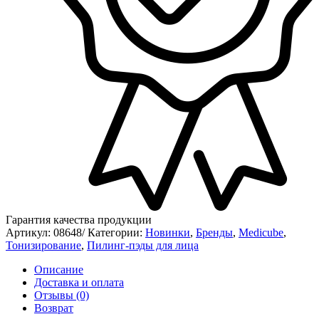
Гарантия качества продукции
Артикул:
08648/
Категории:
Новинки
,
Бренды
,
Medicube
,
Тонизирование
,
Пилинг-пэды для лица
Описание
Доставка и оплата
Отзывы (0)
Возврат