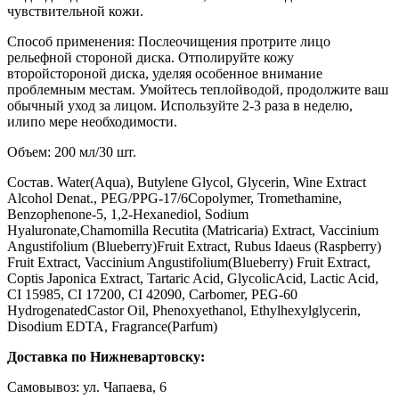
чувствительной кожи.
Способ применения: Послеочищения протрите лицо
рельефной стороной диска. Отполируйте кожу
второйстороной диска, уделяя особенное внимание
проблемным местам. Умойтесь теплойводой, продолжите ваш
обычный уход за лицом. Используйте 2-3 раза в неделю,
илипо мере необходимости.
Объем: 200 мл/30 шт.
Состав. Water(Aqua), Butylene Glycol, Glycerin, Wine Extract
Alcohol Denat., PEG/PPG-17/6Copolymer, Tromethamine,
Benzophenone-5, 1,2-Hexanediol, Sodium
Hyaluronate,Chamomilla Recutita (Matricaria) Extract, Vaccinium
Angustifolium (Blueberry)Fruit Extract, Rubus Idaeus (Raspberry)
Fruit Extract, Vaccinium Angustifolium(Blueberry) Fruit Extract,
Coptis Japonica Extract, Tartaric Acid, GlycolicAcid, Lactic Acid,
CI 15985, CI 17200, CI 42090, Carbomer, PEG-60
HydrogenatedCastor Oil, Phenoxyethanol, Ethylhexylglycerin,
Disodium EDTA, Fragrance(Parfum)
Доставка по Нижневартовску:
Самовывоз: ул. Чапаева, 6