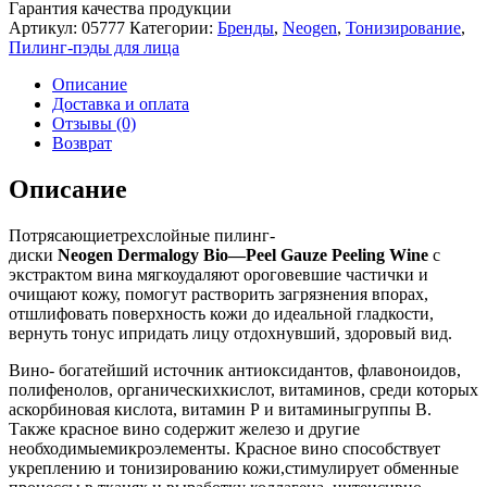
Гарантия качества продукции
Артикул:
05777
Категории:
Бренды
,
Neogen
,
Тонизирование
,
Пилинг-пэды для лица
Описание
Доставка и оплата
Отзывы (0)
Возврат
Описание
Потрясающиетрехслойные пилинг-
диски
Neogen
Dermalogy
Bio
—
Peel
Gauze
Peeling
Wine
с
экстрактом вина мягкоудаляют ороговевшие частички и
очищают кожу, помогут растворить загрязнения впорах,
отшлифовать поверхность кожи до идеальной гладкости,
вернуть тонус ипридать лицу отдохнувший, здоровый вид.
Вино- богатейший источник антиоксидантов, флавоноидов,
полифенолов, органическихкислот, витаминов, среди которых
аскорбиновая кислота, витамин Р и витаминыгруппы В.
Также красное вино содержит железо и другие
необходимыемикроэлементы. Красное вино способствует
укреплению и тонизированию кожи,стимулирует обменные