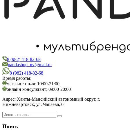
8 (982) 418-82-68
PandaShop
Интернет-магазин косметики
pandashop_nv@mail.ru
8 (982) 418-82-68
Время работы:
магазин: пн-вс 10:00-21:00
онлайн консультант: 09:00-20:00
Адрес:
Ханты-Мансийский автономный округ, г.
Нижневартовск, ул. Чапаева, 6
Поиск