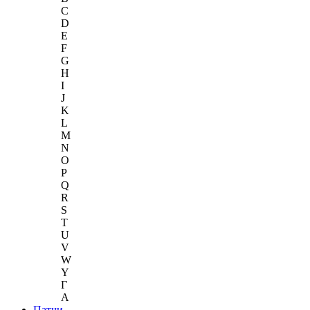
C
D
E
F
G
H
I
J
K
L
M
N
O
P
Q
R
S
T
U
V
W
Y
Г
A
Патчи