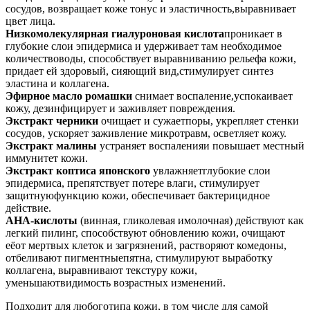
сосудов, возвращает коже тонус и эластичность,выравнивает
цвет лица.
Низкомолекулярная гиалуроновая кислота
проникает в
глубокие слои эпидермиса и удерживает там необходимое
количествоводы, способствует выравниванию рельефа кожи,
придает ей здоровый, сияющий вид,стимулирует синтез
эластина и коллагена.
Эфирное масло ромашки
снимает воспаление,успокаивает
кожу, дезинфицирует и заживляет повреждения.
Экстракт черники
очищает и сужаетпоры, укрепляет стенки
сосудов, ускоряет заживление микротравм, осветляет кожу.
Экстракт малины
устраняет воспаленияи повышает местный
иммунитет кожи.
Экстракт коптиса японского
увлажняетглубокие слои
эпидермиса, препятствует потере влаги, стимулирует
защитнуюфункцию кожи, обеспечивает бактерицидное
действие.
АНА-кислоты
(винная, гликолевая имолочная) действуют как
легкий пилинг, способствуют обновлению кожи, очищают
еёот мертвых клеток и загрязнений, растворяют комедоны,
отбеливают пигментныепятна, стимулируют выработку
коллагена, выравнивают текстуру кожи,
уменьшаютвидимость возрастных изменений.
Подходит для любоготипа кожи, в том числе для самой