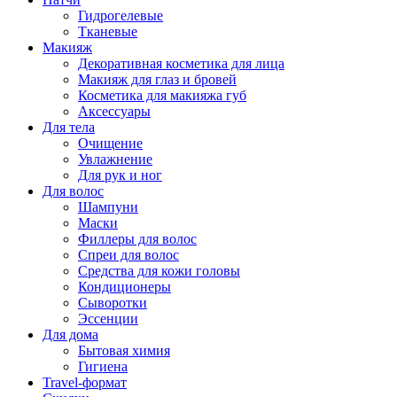
Гидрогелевые
Тканевые
Макияж
Декоративная косметика для лица
Макияж для глаз и бровей
Косметика для макияжа губ
Аксессуары
Для тела
Очищение
Увлажнение
Для рук и ног
Для волос
Шампуни
Маски
Филлеры для волос
Спреи для волос
Средства для кожи головы
Кондиционеры
Сыворотки
Эссенции
Для дома
Бытовая химия
Гигиена
Travel-формат