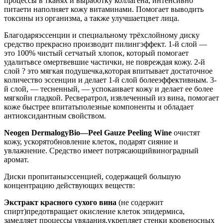
процессы в тканях и выработку коллагена, интенсивно
питаети наполняет кожу витаминами. Помогает выводить
токсины из организма, а также улучшаетцвет лица.
Благодаряэссенции и специальному трёхслойному диску
средство прекрасно производит пилингэффект. 1-й слой —
это 100% чистый сетчатый хлопок, который помогает
удалитьвсе омертвевшие частички, не повреждая кожу. 2-й
слой ? это мягкая подушечка,которая впитывает достаточное
количество эссенции и делает 1-й слой болееэффективным. 3-
й слой, — тесненный, — успокаивает кожу и делает ее более
мягкойи гладкой. Ресвератрол, извлеченный из вина, помогает
коже быстрее впитатьполезные компоненты и обладает
антиоксидантным свойством.
Neogen
Dermalogy
Bio
—
Peel
Gauze
Peeling
Wine
очистят
кожу, ускорятобновление клеток, подарят сияние и
увлажнение. Средство имеет потрясающийвиноградный
аромат.
Диски пропитаныэссенцией, содержащей большую
концентрацию действующих веществ:
Экстракт красного сухого вина
(не содержит
спирт)предотвращает окисление клеток эпидермиса,
замедляет процессы увядания,укрепляет стенки кровеносных