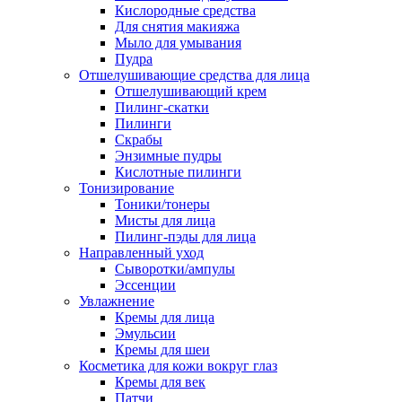
Кислородные средства
Для снятия макияжа
Мыло для умывания
Пудра
Отшелушивающие средства для лица
Отшелушивающий крем
Пилинг-скатки
Пилинги
Скрабы
Энзимные пудры
Кислотные пилинги
Тонизирование
Тоники/тонеры
Мисты для лица
Пилинг-пэды для лица
Направленный уход
Сыворотки/ампулы
Эссенции
Увлажнение
Кремы для лица
Эмульсии
Кремы для шеи
Косметика для кожи вокруг глаз
Кремы для век
Патчи