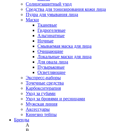
Солнцезащитный уход
Средства для тонизирования кожи лица
Пудра для умывания лица
Маски
Тканевые
Гидрогелевые
Альгинатные
Ночные
Смываемая маска для лица
Очищающие
Локальные маски для лица
Для овала лица
Пузырьковые
Осветляющие
Экспресс-наборы
Точечные средства
Карбокситерапия
Уход за губами
Уход за бровями и ресницами
Мужская линия
Аксессуары
Кинезио тейпы
Бренды
A
B