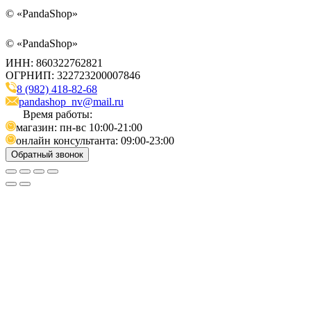
©
«PandaShop»
©
«PandaShop»
ИНН: 860322762821
ОГРНИП: 322723200007846
8 (982) 418-82-68
pandashop_nv@mail.ru
Время работы:
магазин: пн-вс 10:00-21:00
онлайн консультанта: 09:00-23:00
Обратный звонок