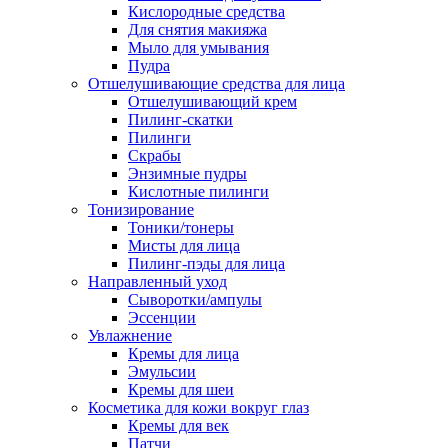
Кислородные средства
Для снятия макияжа
Мыло для умывания
Пудра
Отшелушивающие средства для лица
Отшелушивающий крем
Пилинг-скатки
Пилинги
Скрабы
Энзимные пудры
Кислотные пилинги
Тонизирование
Тоники/тонеры
Мисты для лица
Пилинг-пэды для лица
Направленный уход
Сыворотки/ампулы
Эссенции
Увлажнение
Кремы для лица
Эмульсии
Кремы для шеи
Косметика для кожи вокруг глаз
Кремы для век
Патчи