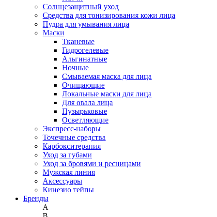
Солнцезащитный уход
Средства для тонизирования кожи лица
Пудра для умывания лица
Маски
Тканевые
Гидрогелевые
Альгинатные
Ночные
Смываемая маска для лица
Очищающие
Локальные маски для лица
Для овала лица
Пузырьковые
Осветляющие
Экспресс-наборы
Точечные средства
Карбокситерапия
Уход за губами
Уход за бровями и ресницами
Мужская линия
Аксессуары
Кинезио тейпы
Бренды
A
B