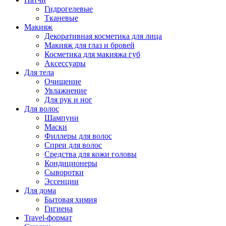
Гидрогелевые
Тканевые
Макияж
Декоративная косметика для лица
Макияж для глаз и бровей
Косметика для макияжа губ
Аксессуары
Для тела
Очищение
Увлажнение
Для рук и ног
Для волос
Шампуни
Маски
Филлеры для волос
Спреи для волос
Средства для кожи головы
Кондиционеры
Сыворотки
Эссенции
Для дома
Бытовая химия
Гигиена
Travel-формат