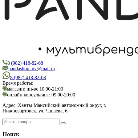
8 (982) 418-82-68
PandaShop
Интернет-магазин косметики
pandashop_nv@mail.ru
8 (982) 418-82-68
Время работы:
магазин: пн-вс 10:00-21:00
онлайн консультант: 09:00-20:00
Адрес:
Ханты-Мансийский автономный округ, г.
Нижневартовск, ул. Чапаева, 6
Поиск