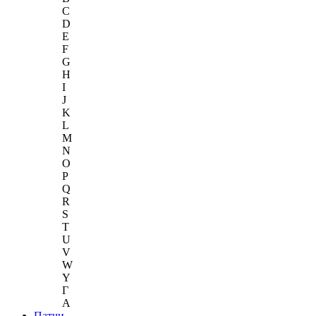
C
D
E
F
G
H
I
J
K
L
M
N
O
P
Q
R
S
T
U
V
W
Y
Г
A
Патчи