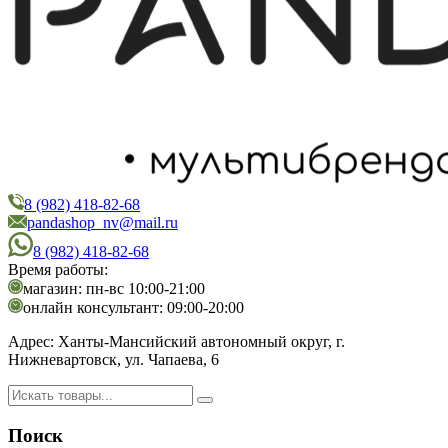
8 (982) 418-82-68
PandaShop
Интернет-магазин косметики
pandashop_nv@mail.ru
8 (982) 418-82-68
Время работы:
магазин: пн-вс 10:00-21:00
онлайн консультант: 09:00-20:00
Адрес:
Ханты-Мансийский автономный округ, г.
Нижневартовск, ул. Чапаева, 6
Поиск