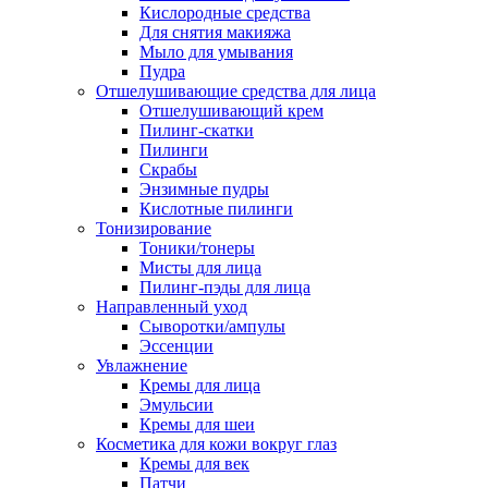
Кислородные средства
Для снятия макияжа
Мыло для умывания
Пудра
Отшелушивающие средства для лица
Отшелушивающий крем
Пилинг-скатки
Пилинги
Скрабы
Энзимные пудры
Кислотные пилинги
Тонизирование
Тоники/тонеры
Мисты для лица
Пилинг-пэды для лица
Направленный уход
Сыворотки/ампулы
Эссенции
Увлажнение
Кремы для лица
Эмульсии
Кремы для шеи
Косметика для кожи вокруг глаз
Кремы для век
Патчи