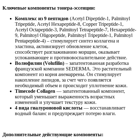
Ключевые компоненты тонера-эссенции:
Комплекс из 9 пептидов
(Acetyl Dipeptide-1, Palmitoyl
Tripeptide, Acetyl Hexapeptide-8, Copper Tripeptide-1,
Acetyl Octapeptide-3, Palmitoyl Tetrapeptide-7, Hexapeptide-
9, Palmitoyl Oligopeptide, Palmitoyl Tripeptide-1, Palmitoyl
Pentapeptide-4) – стимулирует синтез коллагена и
эластина, активизирует обновление клеток,
способствует разглаживанию морщин, оказывает
успокаивающее и противовоспалительное действие.
Волюфилин (Volufilin)
– запатентованная разработка
французской компании SEDERMA. Это растительный
компонент из корня анемаррены. Он стимулирует
накопление липидов, за счет чего появляется
необходимый объем и происходит уплотнение кожи.
Timecode Collagen
— запатентованный компонент,
который уменьшает выраженность возрастных
изменений и улучшает текстуру кожи.
4 вида гиалуроновой кислоты
— восстанавливает
водный баланс и предупреждает потерю влаги.
Дополнительные действующие компоненты: