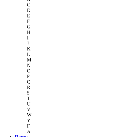
C
D
E
F
G
H
I
J
K
L
M
N
O
P
Q
R
S
T
U
V
W
Y
Г
A
Патчи