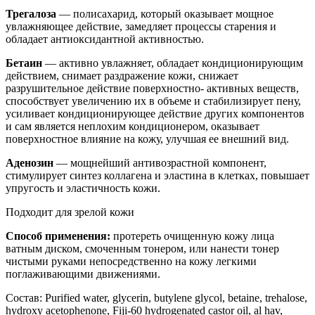
Трегалоза
— полисахарид, который оказывает мощное
увлажняющее действие, замедляет процессы старения и
обладает антиоксидантной активностью.
Бетаин
— активно увлажняет, обладает кондиционирующим
действием, снимает раздражение кожи, снижает
разрушительное действие поверхностно- активных веществ,
способствует увеличению их в объеме и стабилизирует пену,
усиливает кондиционирующее действие других компонентов
и сам является неплохим кондиционером, оказывает
поверхностное влияние на кожу, улучшая ее внешний вид.
Аденозин
— мощнейший антивозрастной компонент,
стимулирует синтез коллагена и эластина в клетках, повышает
упругость и эластичность кожи.
Подходит для зрелой кожи
Способ применения:
протереть очищенную кожу лица
ватным диском, смоченным тонером, или нанести тонер
чистыми руками непосредственно на кожу легкими
поглаживающими движениями.
Состав: Purified water, glycerin, butylene glycol, betaine, trehalose,
hydroxy acetophenone, Fiji-60 hydrogenated castor oil, al hav,