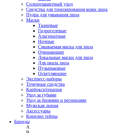
Солнцезащитный уход
Средства для тонизирования кожи лица
Пудра для умывания лица
Маски
Тканевые
Гидрогелевые
Альгинатные
Ночные
Смываемая маска для лица
Очищающие
Локальные маски для лица
Для овала лица
Пузырьковые
Осветляющие
Экспресс-наборы
Точечные средства
Карбокситерапия
Уход за губами
Уход за бровями и ресницами
Мужская линия
Аксессуары
Кинезио тейпы
Бренды
A
B