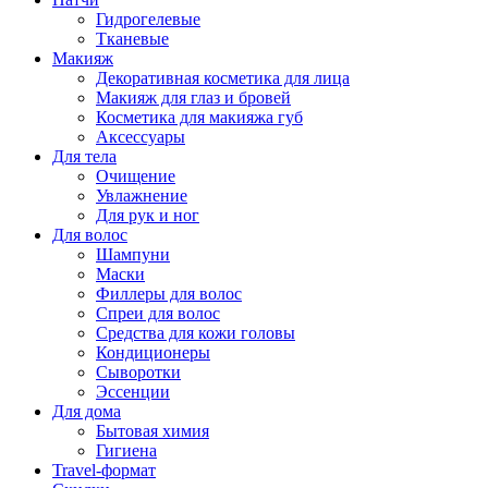
Гидрогелевые
Тканевые
Макияж
Декоративная косметика для лица
Макияж для глаз и бровей
Косметика для макияжа губ
Аксессуары
Для тела
Очищение
Увлажнение
Для рук и ног
Для волос
Шампуни
Маски
Филлеры для волос
Спреи для волос
Средства для кожи головы
Кондиционеры
Сыворотки
Эссенции
Для дома
Бытовая химия
Гигиена
Travel-формат