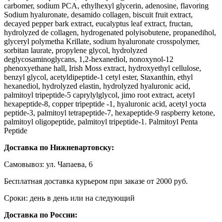
carbomer, sodium PCA, ethylhexyl glycerin, adenosine, flavoring
Sodium hyaluronate, desamido collagen, biscuit fruit extract,
decayed pepper bark extract, eucalyptus leaf extract, fructan,
hydrolyzed de collagen, hydrogenated polyisobutene, propanedihol,
glyceryl polymetha Krillate, sodium hyaluronate crosspolymer,
sorbitan laurate, propylene glycol, hydrolyzed
deglycosaminoglycans, 1,2-hexanediol, nonoxynol-12
phenoxyethane hall, Irish Moss extract, hydroxyethyl cellulose,
benzyl glycol, acetyldipeptide-1 cetyl ester, Staxanthin, ethyl
hexanediol, hydrolyzed elastin, hydrolyzed hyaluronic acid,
palmitoyl tripeptide-5 caprylylglycol, jimo root extract, acetyl
hexapeptide-8, copper tripeptide -1, hyaluronic acid, acetyl yocta
peptide-3, palmitoyl tetrapeptide-7, hexapeptide-9 raspberry ketone,
palmitoyl oligopeptide, palmitoyl tripeptide-1. Palmitoyl Penta
Peptide
Доставка по Нижневартовску:
Самовывоз: ул. Чапаева, 6
Бесплатная доставка курьером при заказе от 2000 руб.
Сроки: день в день или на следующий
Доставка по России: