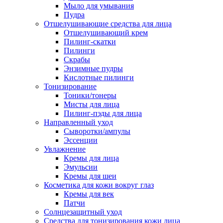
Мыло для умывания
Пудра
Отшелушивающие средства для лица
Отшелушивающий крем
Пилинг-скатки
Пилинги
Скрабы
Энзимные пудры
Кислотные пилинги
Тонизирование
Тоники/тонеры
Мисты для лица
Пилинг-пэды для лица
Направленный уход
Сыворотки/ампулы
Эссенции
Увлажнение
Кремы для лица
Эмульсии
Кремы для шеи
Косметика для кожи вокруг глаз
Кремы для век
Патчи
Солнцезащитный уход
Средства для тонизирования кожи лица