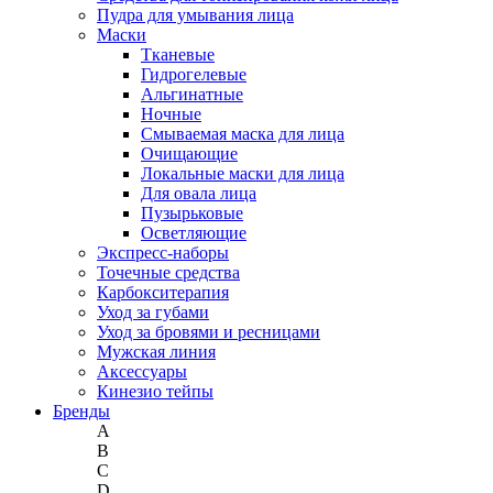
Пудра для умывания лица
Маски
Тканевые
Гидрогелевые
Альгинатные
Ночные
Смываемая маска для лица
Очищающие
Локальные маски для лица
Для овала лица
Пузырьковые
Осветляющие
Экспресс-наборы
Точечные средства
Карбокситерапия
Уход за губами
Уход за бровями и ресницами
Мужская линия
Аксессуары
Кинезио тейпы
Бренды
A
B
C
D