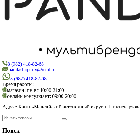
8 (982) 418-82-68
PandaShop
Интернет-магазин косметики
pandashop_nv@mail.ru
8 (982) 418-82-68
Время работы:
магазин: пн-вс 10:00-21:00
онлайн консультант: 09:00-20:00
Адрес:
Ханты-Мансийский автономный округ, г. Нижневартовск,
Поиск