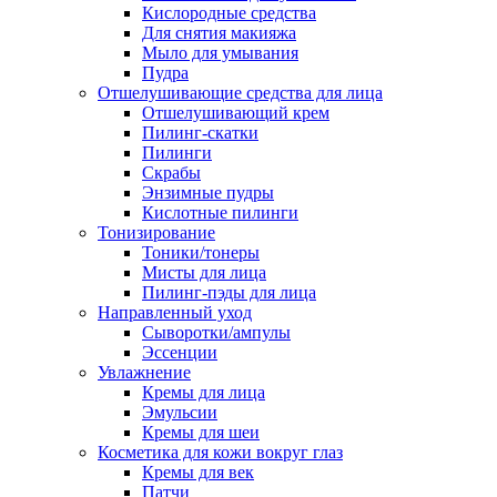
Кислородные средства
Для снятия макияжа
Мыло для умывания
Пудра
Отшелушивающие средства для лица
Отшелушивающий крем
Пилинг-скатки
Пилинги
Скрабы
Энзимные пудры
Кислотные пилинги
Тонизирование
Тоники/тонеры
Мисты для лица
Пилинг-пэды для лица
Направленный уход
Сыворотки/ампулы
Эссенции
Увлажнение
Кремы для лица
Эмульсии
Кремы для шеи
Косметика для кожи вокруг глаз
Кремы для век
Патчи