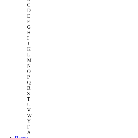
C
D
E
F
G
H
I
J
K
L
M
N
O
P
Q
R
S
T
U
V
W
Y
Г
A
Патчи