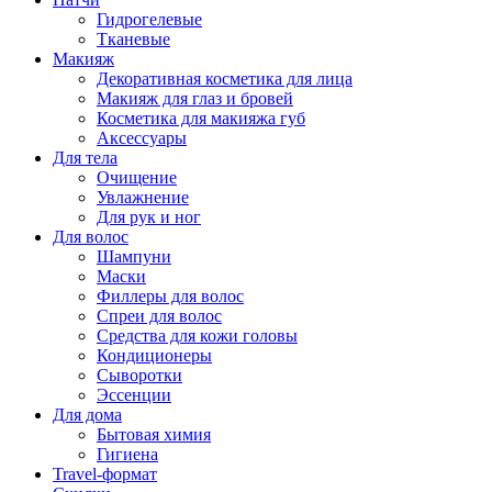
Гидрогелевые
Тканевые
Макияж
Декоративная косметика для лица
Макияж для глаз и бровей
Косметика для макияжа губ
Аксессуары
Для тела
Очищение
Увлажнение
Для рук и ног
Для волос
Шампуни
Маски
Филлеры для волос
Спреи для волос
Средства для кожи головы
Кондиционеры
Сыворотки
Эссенции
Для дома
Бытовая химия
Гигиена
Travel-формат