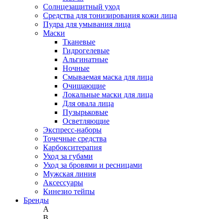
Солнцезащитный уход
Средства для тонизирования кожи лица
Пудра для умывания лица
Маски
Тканевые
Гидрогелевые
Альгинатные
Ночные
Смываемая маска для лица
Очищающие
Локальные маски для лица
Для овала лица
Пузырьковые
Осветляющие
Экспресс-наборы
Точечные средства
Карбокситерапия
Уход за губами
Уход за бровями и ресницами
Мужская линия
Аксессуары
Кинезио тейпы
Бренды
A
B