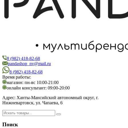
8 (982) 418-82-68
PandaShop
Интернет-магазин косметики
pandashop_nv@mail.ru
8 (982) 418-82-68
Время работы:
магазин: пн-вс 10:00-21:00
онлайн консультант: 09:00-20:00
Адрес:
Ханты-Мансийский автономный округ, г.
Нижневартовск, ул. Чапаева, 6
Поиск