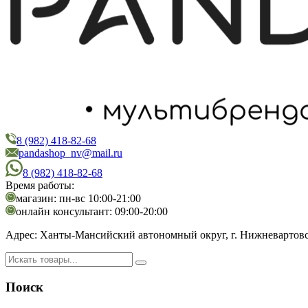
8 (982) 418-82-68
PandaShop
Интернет-магазин косметики
pandashop_nv@mail.ru
8 (982) 418-82-68
Время работы:
магазин: пн-вс 10:00-21:00
онлайн консультант: 09:00-20:00
Адрес:
Ханты-Мансийский автономный округ, г. Нижневартовск,
Поиск