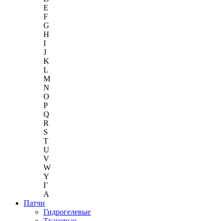
E
F
G
H
I
J
K
L
M
N
O
P
Q
R
S
T
U
V
W
Y
Г
A
Патчи
Гидрогелевые
Тканевые