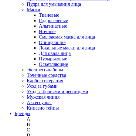
Пудра для умывания лица
Маски
Тканевые
Гидрогелевые
Альгинатные
Ночные
Смываемая маска для лица
Очищающие
Локальные маски для лица
Для овала лица
Пузырьковые
Осветляющие
Экспресс-наборы
Точечные средства
Карбокситерапия
Уход за губами
Уход за бровями и ресницами
Мужская линия
Аксессуары
Кинезио тейпы
Бренды
A
B
C
D