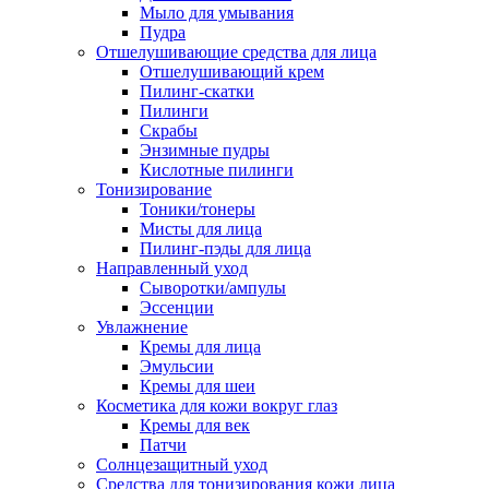
Мыло для умывания
Пудра
Отшелушивающие средства для лица
Отшелушивающий крем
Пилинг-скатки
Пилинги
Скрабы
Энзимные пудры
Кислотные пилинги
Тонизирование
Тоники/тонеры
Мисты для лица
Пилинг-пэды для лица
Направленный уход
Сыворотки/ампулы
Эссенции
Увлажнение
Кремы для лица
Эмульсии
Кремы для шеи
Косметика для кожи вокруг глаз
Кремы для век
Патчи
Солнцезащитный уход
Средства для тонизирования кожи лица