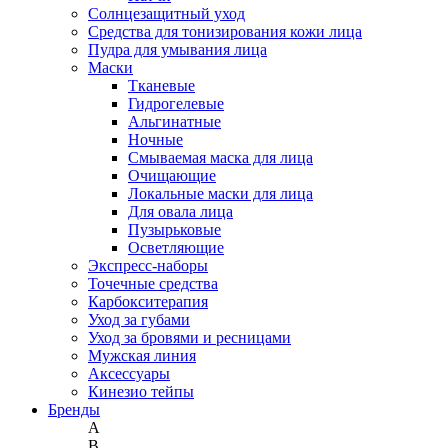
Солнцезащитный уход
Средства для тонизирования кожи лица
Пудра для умывания лица
Маски
Тканевые
Гидрогелевые
Альгинатные
Ночные
Смываемая маска для лица
Очищающие
Локальные маски для лица
Для овала лица
Пузырьковые
Осветляющие
Экспресс-наборы
Точечные средства
Карбокситерапия
Уход за губами
Уход за бровями и ресницами
Мужская линия
Аксессуары
Кинезио тейпы
Бренды
A
B