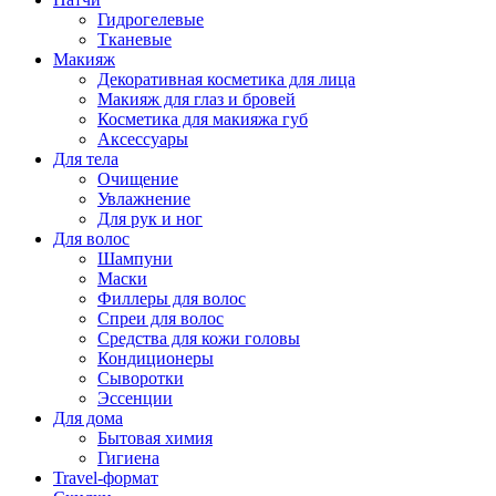
Гидрогелевые
Тканевые
Макияж
Декоративная косметика для лица
Макияж для глаз и бровей
Косметика для макияжа губ
Аксессуары
Для тела
Очищение
Увлажнение
Для рук и ног
Для волос
Шампуни
Маски
Филлеры для волос
Спреи для волос
Средства для кожи головы
Кондиционеры
Сыворотки
Эссенции
Для дома
Бытовая химия
Гигиена
Travel-формат