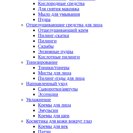
Кислородные средства
Для снятия макияжа
Мыло для умывания
Пудра
Отшелушивающие средства для лица
Отшелушивающий крем
Пилинг-скатки
Пилинги
Скрабы
Энзимные пудры
Кислотные пилинги
Тонизирование
Тоники/тонеры
Мисты для лица
Пилинг-пэды для лица
Направленный уход
Сыворотки/ампулы
Эссенции
Увлажнение
Кремы для лица
Эмульсии
Кремы для шеи
Косметика для кожи вокруг глаз
Кремы для век
Патчи