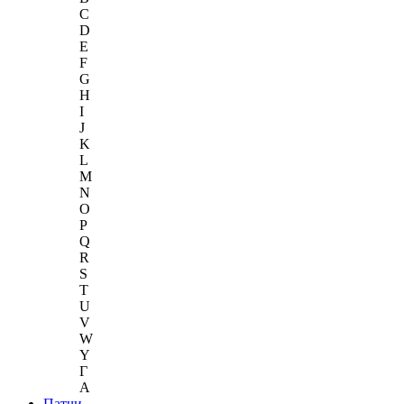
C
D
E
F
G
H
I
J
K
L
M
N
O
P
Q
R
S
T
U
V
W
Y
Г
A
Патчи