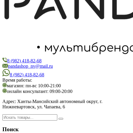
8 (982) 418-82-68
PandaShop
Интернет-магазин косметики
pandashop_nv@mail.ru
8 (982) 418-82-68
Время работы:
магазин: пн-вс 10:00-21:00
онлайн консультант: 09:00-20:00
Адрес:
Ханты-Мансийский автономный округ, г.
Нижневартовск, ул. Чапаева, 6
Поиск