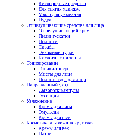
Кислородные средства
Для снятия макияжа
Мыло для умывания
Пудра
Отшелушивающие средства для лица
Отшелушивающий крем
Пилинг-скатки
Пилинги
Скрабы
Энзимные пудры
Кислотные пилинги
Тонизирование
Тоники/тонеры
Мисты для лица
Пилинг-пэды для лица
Направленный уход
Сыворотки/ампулы
Эссенции
Увлажнение
Кремы для лица
Эмульсии
Кремы для шеи
Косметика для кожи вокруг глаз
Кремы для век
Патчи