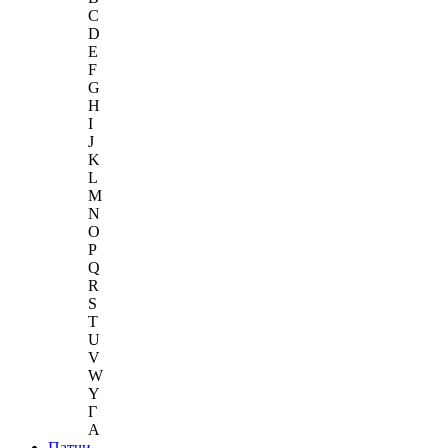
C
D
E
F
G
H
I
J
K
L
M
N
O
P
Q
R
S
T
U
V
W
Y
Г
A
Патчи