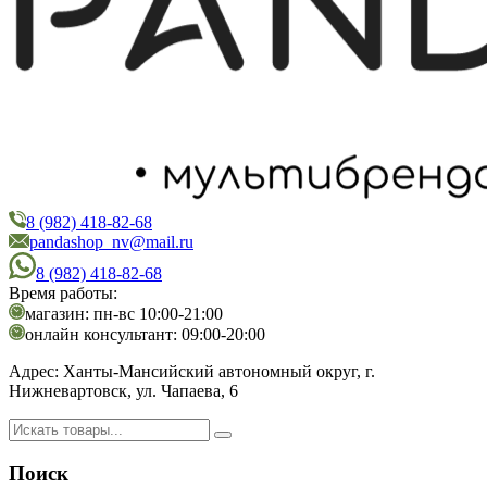
8 (982) 418-82-68
PandaShop
Интернет-магазин косметики
pandashop_nv@mail.ru
8 (982) 418-82-68
Время работы:
магазин: пн-вс 10:00-21:00
онлайн консультант: 09:00-20:00
Адрес:
Ханты-Мансийский автономный округ, г.
Нижневартовск, ул. Чапаева, 6
Поиск