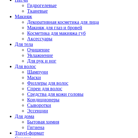
Гидрогелевые
Тканевые
Макияж
Декоративная косметика для лица
Макияж для глаз и бровей
Косметика для макияжа губ
Аксессуары
Для тела
Очищение
Увлажнение
Для рук и ног
Для волос
Шампуни
Маски
Филлеры для волос
Спреи для волос
Средства для кожи головы
Кондиционеры
Сыворотки
Эссенции
Для дома
Бытовая химия
Гигиена
Travel-формат