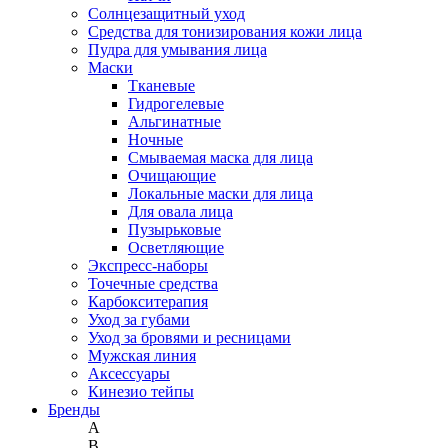
Солнцезащитный уход
Средства для тонизирования кожи лица
Пудра для умывания лица
Маски
Тканевые
Гидрогелевые
Альгинатные
Ночные
Смываемая маска для лица
Очищающие
Локальные маски для лица
Для овала лица
Пузырьковые
Осветляющие
Экспресс-наборы
Точечные средства
Карбокситерапия
Уход за губами
Уход за бровями и ресницами
Мужская линия
Аксессуары
Кинезио тейпы
Бренды
A
B