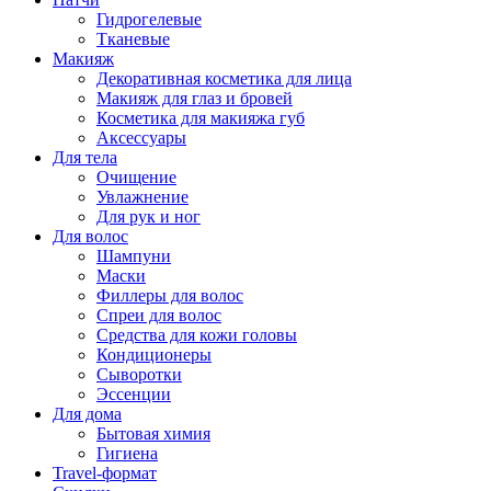
Гидрогелевые
Тканевые
Макияж
Декоративная косметика для лица
Макияж для глаз и бровей
Косметика для макияжа губ
Аксессуары
Для тела
Очищение
Увлажнение
Для рук и ног
Для волос
Шампуни
Маски
Филлеры для волос
Спреи для волос
Средства для кожи головы
Кондиционеры
Сыворотки
Эссенции
Для дома
Бытовая химия
Гигиена
Travel-формат