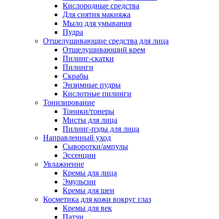
Кислородные средства
Для снятия макияжа
Мыло для умывания
Пудра
Отшелушивающие средства для лица
Отшелушивающий крем
Пилинг-скатки
Пилинги
Скрабы
Энзимные пудры
Кислотные пилинги
Тонизирование
Тоники/тонеры
Мисты для лица
Пилинг-пэды для лица
Направленный уход
Сыворотки/ампулы
Эссенции
Увлажнение
Кремы для лица
Эмульсии
Кремы для шеи
Косметика для кожи вокруг глаз
Кремы для век
Патчи