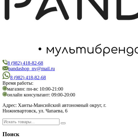
8 (982) 418-82-68
PandaShop
Интернет-магазин косметики
pandashop_nv@mail.ru
8 (982) 418-82-68
Время работы:
магазин: пн-вс 10:00-21:00
онлайн консультант: 09:00-20:00
Адрес:
Ханты-Мансийский автономный округ, г.
Нижневартовск, ул. Чапаева, 6
Поиск