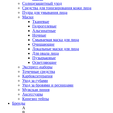
Солнцезащитный уход
Средства для тонизирования кожи лица
Пудра для умывания лица
Маски
Тканевые
Гидрогелевые
Альгинатные
Ночные
Смываемая маска для лица
Очищающие
Локальные маски для лица
Для овала лица
Пузырьковые
Осветляющие
Экспресс-наборы
Точечные средства
Карбокситерапия
Уход за губами
Уход за бровями и ресницами
Мужская линия
Аксессуары
Кинезио тейпы
Бренды
A
B