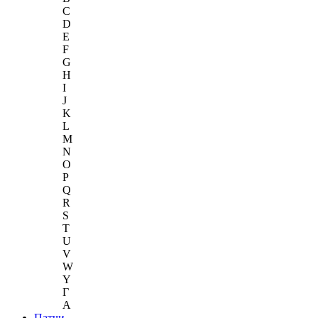
C
D
E
F
G
H
I
J
K
L
M
N
O
P
Q
R
S
T
U
V
W
Y
Г
A
Патчи