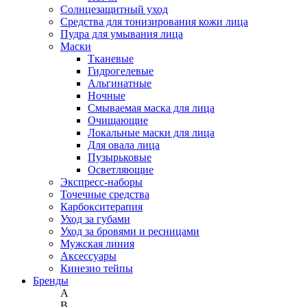
Солнцезащитный уход
Средства для тонизирования кожи лица
Пудра для умывания лица
Маски
Тканевые
Гидрогелевые
Альгинатные
Ночные
Смываемая маска для лица
Очищающие
Локальные маски для лица
Для овала лица
Пузырьковые
Осветляющие
Экспресс-наборы
Точечные средства
Карбокситерапия
Уход за губами
Уход за бровями и ресницами
Мужская линия
Аксессуары
Кинезио тейпы
Бренды
A
B