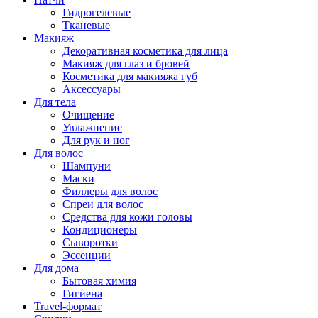
Гидрогелевые
Тканевые
Макияж
Декоративная косметика для лица
Макияж для глаз и бровей
Косметика для макияжа губ
Аксессуары
Для тела
Очищение
Увлажнение
Для рук и ног
Для волос
Шампуни
Маски
Филлеры для волос
Спреи для волос
Средства для кожи головы
Кондиционеры
Сыворотки
Эссенции
Для дома
Бытовая химия
Гигиена
Travel-формат