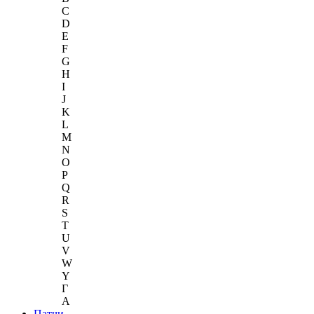
C
D
E
F
G
H
I
J
K
L
M
N
O
P
Q
R
S
T
U
V
W
Y
Г
A
Патчи