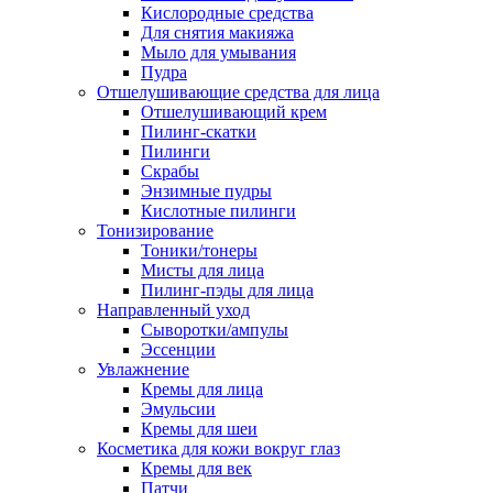
Кислородные средства
Для снятия макияжа
Мыло для умывания
Пудра
Отшелушивающие средства для лица
Отшелушивающий крем
Пилинг-скатки
Пилинги
Скрабы
Энзимные пудры
Кислотные пилинги
Тонизирование
Тоники/тонеры
Мисты для лица
Пилинг-пэды для лица
Направленный уход
Сыворотки/ампулы
Эссенции
Увлажнение
Кремы для лица
Эмульсии
Кремы для шеи
Косметика для кожи вокруг глаз
Кремы для век
Патчи