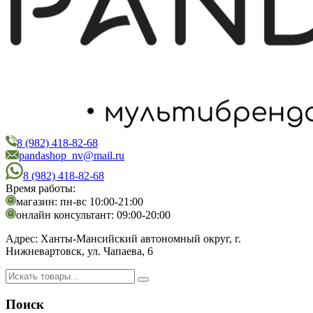
8 (982) 418-82-68
PandaShop
Интернет-магазин косметики
pandashop_nv@mail.ru
8 (982) 418-82-68
Время работы:
магазин: пн-вс 10:00-21:00
онлайн консультант: 09:00-20:00
Адрес:
Ханты-Мансийский автономный округ, г.
Нижневартовск, ул. Чапаева, 6
Поиск