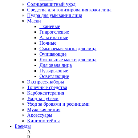
Солнцезащитный уход
Средства для тонизирования кожи лица
Пудра для умывания лица
Маски
Тканевые
Гидрогелевые
Альгинатные
Ночные
Смываемая маска для лица
Очищающие
Локальные маски для лица
Для овала лица
Пузырьковые
Осветляющие
Экспресс-наборы
Точечные средства
Карбокситерапия
Уход за губами
Уход за бровями и ресницами
Мужская линия
Аксессуары
Кинезио тейпы
Бренды
A
B