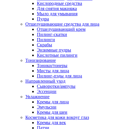
Кислородные средства
Для снятия макияжа
Мыло для умывания
Пудра
Отшелушивающие средства для лица
Отшелушивающий крем
Пилинг-скатки
Пилинги
Скрабы
Энзимные пудры
Кислотные пилинги
Тонизирование
Тоники/тонеры
Мисты для лица
Пилинг-пэды для лица
Направленный уход
Сыворотки/ампулы
Эссенции
Увлажнение
Кремы для лица
Эмульсии
Кремы для шеи
Косметика для кожи вокруг глаз
Кремы для век
Патчи