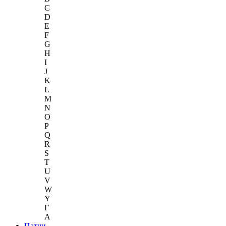
C
D
E
F
G
H
I
J
K
L
M
N
O
P
Q
R
S
T
U
V
W
Y
Г
A
Патчи