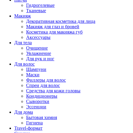
Гидрогелевые
Тканевые
Макияж
Декоративная косметика для лица
Макияж для глаз и бровей
Косметика для макияжа губ
Аксессуары
Для тела
Очищение
Увлажнение
Для рук и ног
Для волос
Шампуни
Маски
Филлеры для волос
Спреи для волос
Средства для кожи головы
Кондиционеры
Сыворотки
Эссенции
Для дома
Бытовая химия
Гигиена
Travel-формат