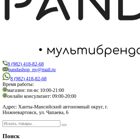
8 (982) 418-82-68
PandaShop
Интернет-магазин косметики
pandashop_nv@mail.ru
8 (982) 418-82-68
Время работы:
магазин: пн-вс 10:00-21:00
онлайн консультант: 09:00-20:00
Адрес:
Ханты-Мансийский автономный округ, г.
Нижневартовск, ул. Чапаева, 6
Поиск