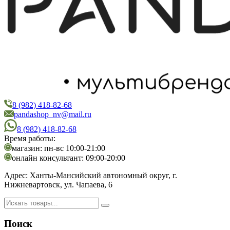
8 (982) 418-82-68
PandaShop
Интернет-магазин косметики
pandashop_nv@mail.ru
8 (982) 418-82-68
Время работы:
магазин: пн-вс 10:00-21:00
онлайн консультант: 09:00-20:00
Адрес:
Ханты-Мансийский автономный округ, г.
Нижневартовск, ул. Чапаева, 6
Поиск