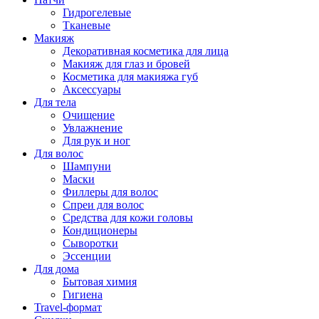
Гидрогелевые
Тканевые
Макияж
Декоративная косметика для лица
Макияж для глаз и бровей
Косметика для макияжа губ
Аксессуары
Для тела
Очищение
Увлажнение
Для рук и ног
Для волос
Шампуни
Маски
Филлеры для волос
Спреи для волос
Средства для кожи головы
Кондиционеры
Сыворотки
Эссенции
Для дома
Бытовая химия
Гигиена
Travel-формат