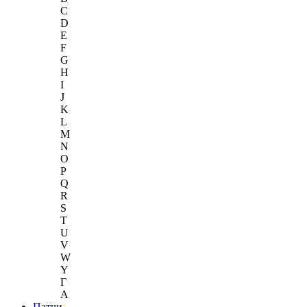
C
D
E
F
G
H
I
J
K
L
M
N
O
P
Q
R
S
T
U
V
W
Y
Г
A
Патчи