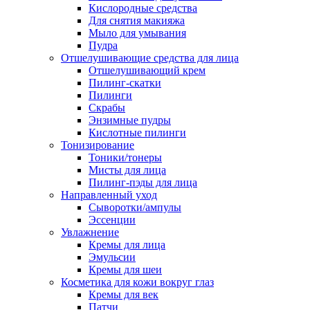
Кислородные средства
Для снятия макияжа
Мыло для умывания
Пудра
Отшелушивающие средства для лица
Отшелушивающий крем
Пилинг-скатки
Пилинги
Скрабы
Энзимные пудры
Кислотные пилинги
Тонизирование
Тоники/тонеры
Мисты для лица
Пилинг-пэды для лица
Направленный уход
Сыворотки/ампулы
Эссенции
Увлажнение
Кремы для лица
Эмульсии
Кремы для шеи
Косметика для кожи вокруг глаз
Кремы для век
Патчи