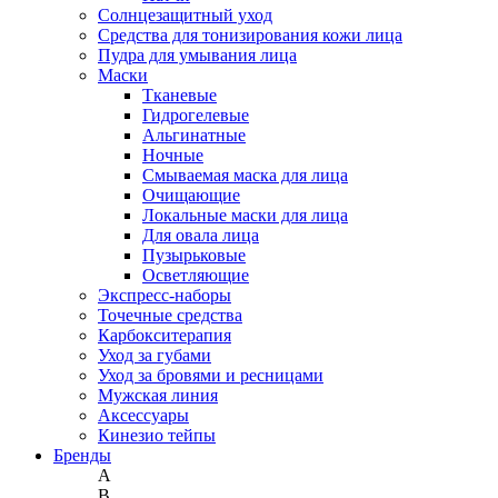
Солнцезащитный уход
Средства для тонизирования кожи лица
Пудра для умывания лица
Маски
Тканевые
Гидрогелевые
Альгинатные
Ночные
Смываемая маска для лица
Очищающие
Локальные маски для лица
Для овала лица
Пузырьковые
Осветляющие
Экспресс-наборы
Точечные средства
Карбокситерапия
Уход за губами
Уход за бровями и ресницами
Мужская линия
Аксессуары
Кинезио тейпы
Бренды
A
B