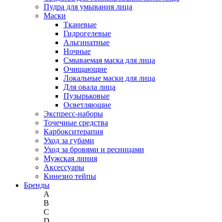
Пудра для умывания лица
Маски
Тканевые
Гидрогелевые
Альгинатные
Ночные
Смываемая маска для лица
Очищающие
Локальные маски для лица
Для овала лица
Пузырьковые
Осветляющие
Экспресс-наборы
Точечные средства
Карбокситерапия
Уход за губами
Уход за бровями и ресницами
Мужская линия
Аксессуары
Кинезио тейпы
Бренды
A
B
C
D