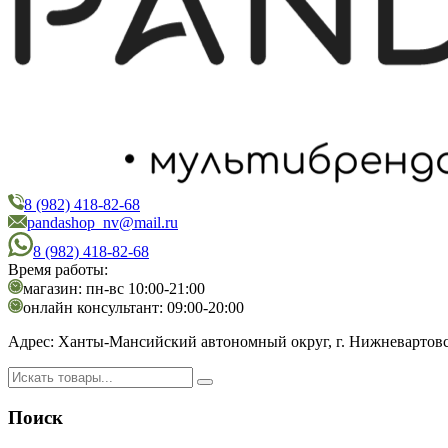
8 (982) 418-82-68
PandaShop
Интернет-магазин косметики
pandashop_nv@mail.ru
8 (982) 418-82-68
Время работы:
магазин: пн-вс 10:00-21:00
онлайн консультант: 09:00-20:00
Адрес:
Ханты-Мансийский автономный округ, г. Нижневартовск,
Поиск