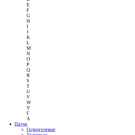
E
F
G
H
I
J
K
L
M
N
O
P
Q
R
S
T
U
V
W
Y
Г
A
Патчи
Гидрогелевые
Тканевые