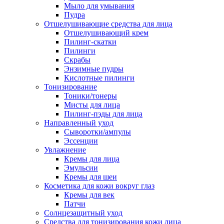
Мыло для умывания
Пудра
Отшелушивающие средства для лица
Отшелушивающий крем
Пилинг-скатки
Пилинги
Скрабы
Энзимные пудры
Кислотные пилинги
Тонизирование
Тоники/тонеры
Мисты для лица
Пилинг-пэды для лица
Направленный уход
Сыворотки/ампулы
Эссенции
Увлажнение
Кремы для лица
Эмульсии
Кремы для шеи
Косметика для кожи вокруг глаз
Кремы для век
Патчи
Солнцезащитный уход
Средства для тонизирования кожи лица