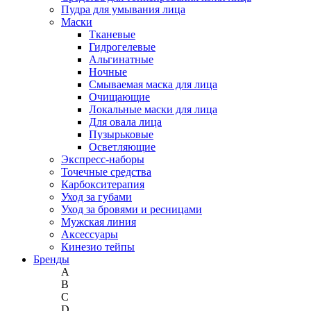
Пудра для умывания лица
Маски
Тканевые
Гидрогелевые
Альгинатные
Ночные
Смываемая маска для лица
Очищающие
Локальные маски для лица
Для овала лица
Пузырьковые
Осветляющие
Экспресс-наборы
Точечные средства
Карбокситерапия
Уход за губами
Уход за бровями и ресницами
Мужская линия
Аксессуары
Кинезио тейпы
Бренды
A
B
C
D