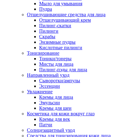
Мыло для умывания
Пудра
Отшелушивающие средства для лица
Отшелушивающий крем
Пилинг-скатки
Пилинги
Скрабы
Энзимные пудры
Кислотные пилинги
Тонизирование
Тоники/тонеры
Мисты для лица
Пилинг-пэды для лица
Направленный уход
Сыворотки/ампулы
Эссенции
Увлажнение
Кремы для лица
Эмульсии
Кремы для шеи
Косметика для кожи вокруг глаз
Кремы для век
Патчи
Солнцезащитный уход
Средства для тонизирования кожи лица