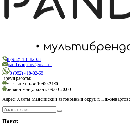
8 (982) 418-82-68
PandaShop
Интернет-магазин косметики
pandashop_nv@mail.ru
8 (982) 418-82-68
Время работы:
магазин: пн-вс 10:00-21:00
онлайн консультант: 09:00-20:00
Адрес:
Ханты-Мансийский автономный округ, г. Нижневартовск,
Поиск