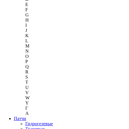
E
F
G
H
I
J
K
L
M
N
O
P
Q
R
S
T
U
V
W
Y
Г
A
Патчи
Гидрогелевые
Тканевые