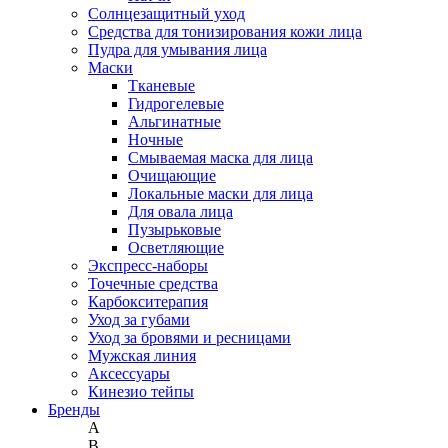
Солнцезащитный уход
Средства для тонизирования кожи лица
Пудра для умывания лица
Маски
Тканевые
Гидрогелевые
Альгинатные
Ночные
Смываемая маска для лица
Очищающие
Локальные маски для лица
Для овала лица
Пузырьковые
Осветляющие
Экспресс-наборы
Точечные средства
Карбокситерапия
Уход за губами
Уход за бровями и ресницами
Мужская линия
Аксессуары
Кинезио тейпы
Бренды
A
B