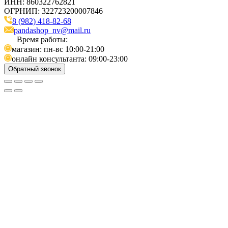
ИНН: 860322762821
ОГРНИП: 322723200007846
8 (982) 418-82-68
pandashop_nv@mail.ru
Время работы:
магазин: пн-вс 10:00-21:00
онлайн консультанта: 09:00-23:00
Обратный звонок