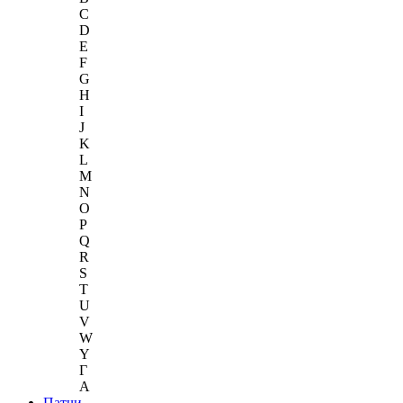
C
D
E
F
G
H
I
J
K
L
M
N
O
P
Q
R
S
T
U
V
W
Y
Г
A
Патчи