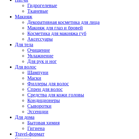
Гидрогелевые
Тканевые
Макияж
Декоративная косметика для лица
Макияж для глаз и бровей
Косметика для макияжа губ
Аксессуары
Для тела
Очищение
Увлажнение
Для рук и ног
Для волос
Шампуни
Маски
Филлеры для волос
Спреи для волос
Средства для кожи головы
Кондиционеры
Сыворотки
Эссенции
Для дома
Бытовая химия
Гигиена
Travel-формат