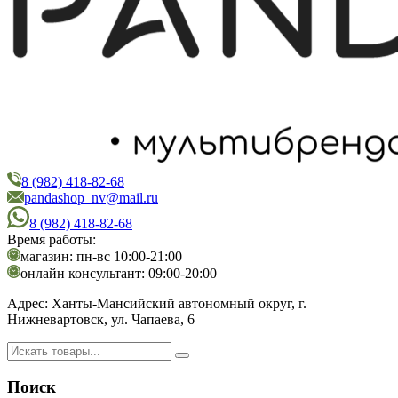
8 (982) 418-82-68
PandaShop
Интернет-магазин косметики
pandashop_nv@mail.ru
8 (982) 418-82-68
Время работы:
магазин: пн-вс 10:00-21:00
онлайн консультант: 09:00-20:00
Адрес:
Ханты-Мансийский автономный округ, г.
Нижневартовск, ул. Чапаева, 6
Поиск