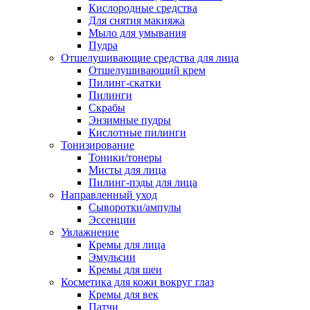
Кислородные средства
Для снятия макияжа
Мыло для умывания
Пудра
Отшелушивающие средства для лица
Отшелушивающий крем
Пилинг-скатки
Пилинги
Скрабы
Энзимные пудры
Кислотные пилинги
Тонизирование
Тоники/тонеры
Мисты для лица
Пилинг-пэды для лица
Направленный уход
Сыворотки/ампулы
Эссенции
Увлажнение
Кремы для лица
Эмульсии
Кремы для шеи
Косметика для кожи вокруг глаз
Кремы для век
Патчи