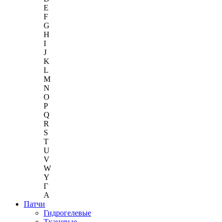
E
F
G
H
I
J
K
L
M
N
O
P
Q
R
S
T
U
V
W
Y
Г
A
Патчи
Гидрогелевые
Тканевые