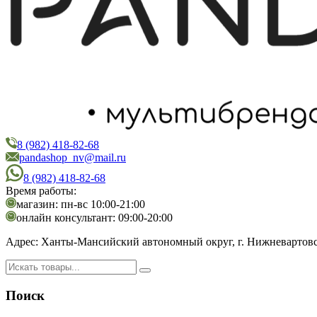
8 (982) 418-82-68
PandaShop
Интернет-магазин косметики
pandashop_nv@mail.ru
8 (982) 418-82-68
Время работы:
магазин: пн-вс 10:00-21:00
онлайн консультант: 09:00-20:00
Адрес:
Ханты-Мансийский автономный округ, г. Нижневартовск,
Поиск