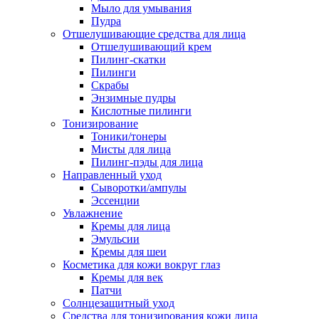
Мыло для умывания
Пудра
Отшелушивающие средства для лица
Отшелушивающий крем
Пилинг-скатки
Пилинги
Скрабы
Энзимные пудры
Кислотные пилинги
Тонизирование
Тоники/тонеры
Мисты для лица
Пилинг-пэды для лица
Направленный уход
Сыворотки/ампулы
Эссенции
Увлажнение
Кремы для лица
Эмульсии
Кремы для шеи
Косметика для кожи вокруг глаз
Кремы для век
Патчи
Солнцезащитный уход
Средства для тонизирования кожи лица