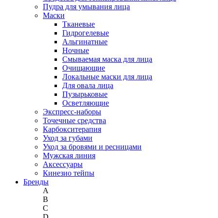
Пудра для умывания лица
Маски
Тканевые
Гидрогелевые
Альгинатные
Ночные
Смываемая маска для лица
Очищающие
Локальные маски для лица
Для овала лица
Пузырьковые
Осветляющие
Экспресс-наборы
Точечные средства
Карбокситерапия
Уход за губами
Уход за бровями и ресницами
Мужская линия
Аксессуары
Кинезио тейпы
Бренды
A
B
C
D