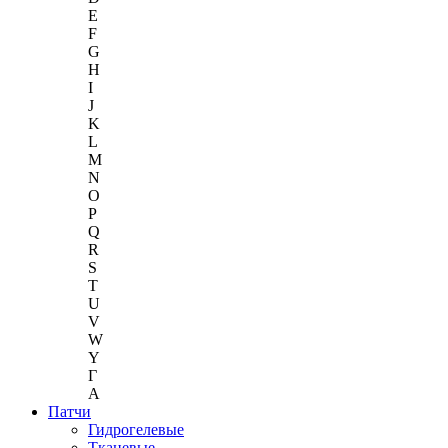
E
F
G
H
I
J
K
L
M
N
O
P
Q
R
S
T
U
V
W
Y
Г
A
Патчи
Гидрогелевые
Тканевые