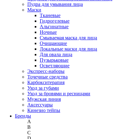
Пудра для умывания лица
Маски
Тканевые
Гидрогелевые
Альгинатные
Ночные
Смываемая маска для лица
Очищающие
Локальные маски для лица
Для овала лица
Пузырьковые
Осветляющие
Экспресс-наборы
Точечные средства
Карбокситерапия
Уход за губами
Уход за бровями и ресницами
Мужская линия
Аксессуары
Кинезио тейпы
Бренды
A
B
C
D