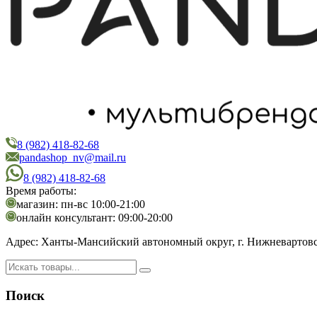
8 (982) 418-82-68
PandaShop
Интернет-магазин косметики
pandashop_nv@mail.ru
8 (982) 418-82-68
Время работы:
магазин: пн-вс 10:00-21:00
онлайн консультант: 09:00-20:00
Адрес:
Ханты-Мансийский автономный округ, г. Нижневартовск,
Поиск