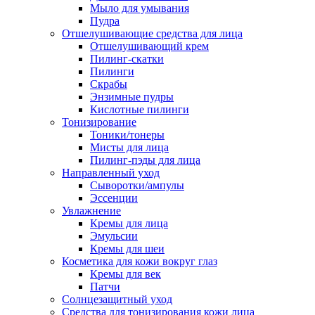
Мыло для умывания
Пудра
Отшелушивающие средства для лица
Отшелушивающий крем
Пилинг-скатки
Пилинги
Скрабы
Энзимные пудры
Кислотные пилинги
Тонизирование
Тоники/тонеры
Мисты для лица
Пилинг-пэды для лица
Направленный уход
Сыворотки/ампулы
Эссенции
Увлажнение
Кремы для лица
Эмульсии
Кремы для шеи
Косметика для кожи вокруг глаз
Кремы для век
Патчи
Солнцезащитный уход
Средства для тонизирования кожи лица