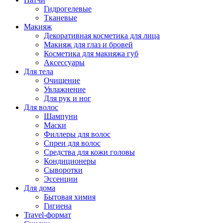
Гидрогелевые
Тканевые
Макияж
Декоративная косметика для лица
Макияж для глаз и бровей
Косметика для макияжа губ
Аксессуары
Для тела
Очищение
Увлажнение
Для рук и ног
Для волос
Шампуни
Маски
Филлеры для волос
Спреи для волос
Средства для кожи головы
Кондиционеры
Сыворотки
Эссенции
Для дома
Бытовая химия
Гигиена
Travel-формат