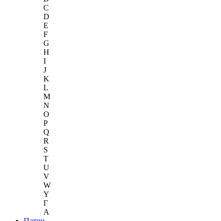
C
D
E
F
G
H
I
J
K
L
M
N
O
P
Q
R
S
T
U
V
W
Y
Г
A
Патчи