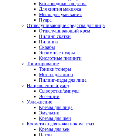
Кислородные средства
Для снятия макияжа
Мыло для умывания
Пудра
Отшелушивающие средства для лица
Отшелушивающий крем
Пилинг-скатки
Пилинги
Скрабы
Энзимные пудры
Кислотные пилинги
Тонизирование
Тоники/тонеры
Мисты для лица
Пилинг-пэды для лица
Направленный уход
Сыворотки/ампулы
Эссенции
Увлажнение
Кремы для лица
Эмульсии
Кремы для шеи
Косметика для кожи вокруг глаз
Кремы для век
Патчи