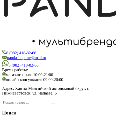
8 (982) 418-82-68
PandaShop
Интернет-магазин косметики
pandashop_nv@mail.ru
8 (982) 418-82-68
Время работы:
магазин: пн-вс 10:00-21:00
онлайн консультант: 09:00-20:00
Адрес:
Ханты-Мансийский автономный округ, г.
Нижневартовск, ул. Чапаева, 6
Поиск