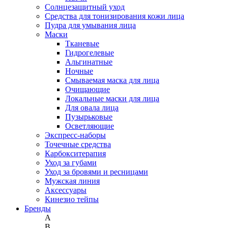
Солнцезащитный уход
Средства для тонизирования кожи лица
Пудра для умывания лица
Маски
Тканевые
Гидрогелевые
Альгинатные
Ночные
Смываемая маска для лица
Очищающие
Локальные маски для лица
Для овала лица
Пузырьковые
Осветляющие
Экспресс-наборы
Точечные средства
Карбокситерапия
Уход за губами
Уход за бровями и ресницами
Мужская линия
Аксессуары
Кинезио тейпы
Бренды
A
B