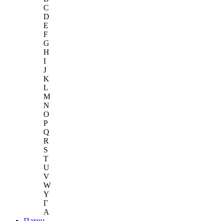
C
D
E
F
G
H
I
J
K
L
M
N
O
P
Q
R
S
T
U
V
W
Y
Г
A
Патчи