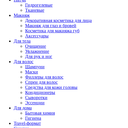
Гидрогелевые
Тканевые
Макияж
Декоративная косметика для лица
Макияж для глаз и бровей
Косметика для макияжа губ
Аксессуары
Для тела
Очищение
Увлажнение
Для рук и ног
Для волос
Шампуни
Маски
Филлеры для волос
Спреи для волос
Средства для кожи головы
Кондиционеры
Сыворотки
Эссенции
Для дома
Бытовая химия
Гигиена
Travel-формат