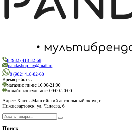
8 (982) 418-82-68
PandaShop
Интернет-магазин косметики
pandashop_nv@mail.ru
8 (982) 418-82-68
Время работы:
магазин: пн-вс 10:00-21:00
онлайн консультант: 09:00-20:00
Адрес:
Ханты-Мансийский автономный округ, г.
Нижневартовск, ул. Чапаева, 6
Поиск