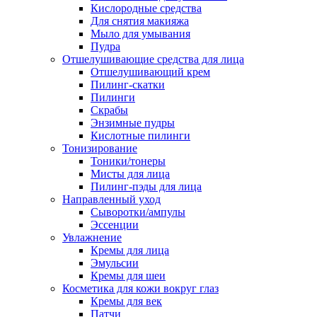
Кислородные средства
Для снятия макияжа
Мыло для умывания
Пудра
Отшелушивающие средства для лица
Отшелушивающий крем
Пилинг-скатки
Пилинги
Скрабы
Энзимные пудры
Кислотные пилинги
Тонизирование
Тоники/тонеры
Мисты для лица
Пилинг-пэды для лица
Направленный уход
Сыворотки/ампулы
Эссенции
Увлажнение
Кремы для лица
Эмульсии
Кремы для шеи
Косметика для кожи вокруг глаз
Кремы для век
Патчи