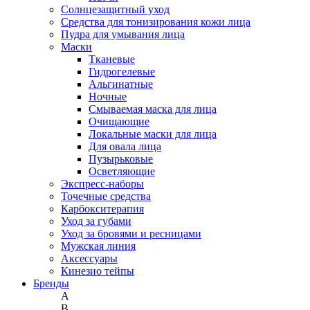
Солнцезащитный уход
Средства для тонизирования кожи лица
Пудра для умывания лица
Маски
Тканевые
Гидрогелевые
Альгинатные
Ночные
Смываемая маска для лица
Очищающие
Локальные маски для лица
Для овала лица
Пузырьковые
Осветляющие
Экспресс-наборы
Точечные средства
Карбокситерапия
Уход за губами
Уход за бровями и ресницами
Мужская линия
Аксессуары
Кинезио тейпы
Бренды
A
B