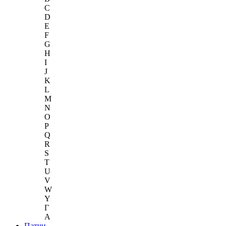
C
D
E
F
G
H
I
J
K
L
M
N
O
P
Q
R
S
T
U
V
W
Y
Г
A
Патчи