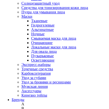
Солнцезащитный уход
Средства для тонизирования кожи лица
Пудра для умывания лица
Маски
Тканевые
Гидрогелевые
Альгинатные
Ночные
Смываемая маска для лица
Очищающие
Локальные маски для лица
Для овала лица
Пузырьковые
Осветляющие
Экспресс-наборы
Точечные средства
Карбокситерапия
Уход за губами
Уход за бровями и ресницами
Мужская линия
Аксессуары
Кинезио тейпы
Бренды
A
B