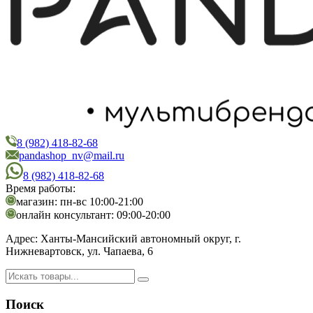
8 (982) 418-82-68
PandaShop
Интернет-магазин косметики
pandashop_nv@mail.ru
8 (982) 418-82-68
Время работы:
магазин: пн-вс 10:00-21:00
онлайн консультант: 09:00-20:00
Адрес:
Ханты-Мансийский автономный округ, г.
Нижневартовск, ул. Чапаева, 6
Поиск