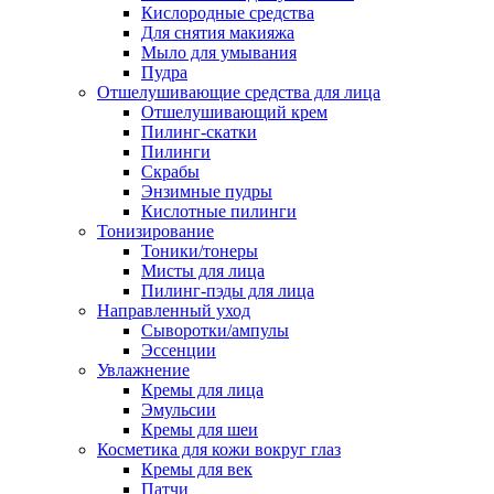
Кислородные средства
Для снятия макияжа
Мыло для умывания
Пудра
Отшелушивающие средства для лица
Отшелушивающий крем
Пилинг-скатки
Пилинги
Скрабы
Энзимные пудры
Кислотные пилинги
Тонизирование
Тоники/тонеры
Мисты для лица
Пилинг-пэды для лица
Направленный уход
Сыворотки/ампулы
Эссенции
Увлажнение
Кремы для лица
Эмульсии
Кремы для шеи
Косметика для кожи вокруг глаз
Кремы для век
Патчи