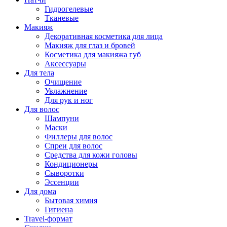
Гидрогелевые
Тканевые
Макияж
Декоративная косметика для лица
Макияж для глаз и бровей
Косметика для макияжа губ
Аксессуары
Для тела
Очищение
Увлажнение
Для рук и ног
Для волос
Шампуни
Маски
Филлеры для волос
Спреи для волос
Средства для кожи головы
Кондиционеры
Сыворотки
Эссенции
Для дома
Бытовая химия
Гигиена
Travel-формат