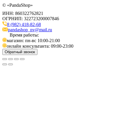
©
«PandaShop»
ИНН: 860322762821
ОГРНИП: 322723200007846
8 (982) 418-82-68
pandashop_nv@mail.ru
Время работы:
магазин: пн-вс 10:00-21:00
онлайн консультанта: 09:00-23:00
Обратный звонок