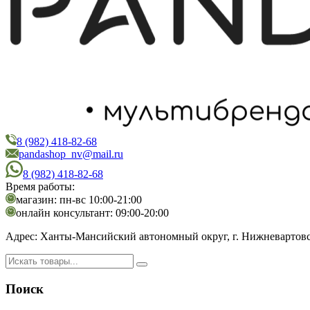
8 (982) 418-82-68
PandaShop
Интернет-магазин косметики
pandashop_nv@mail.ru
8 (982) 418-82-68
Время работы:
магазин: пн-вс 10:00-21:00
онлайн консультант: 09:00-20:00
Адрес:
Ханты-Мансийский автономный округ, г. Нижневартовск,
Поиск