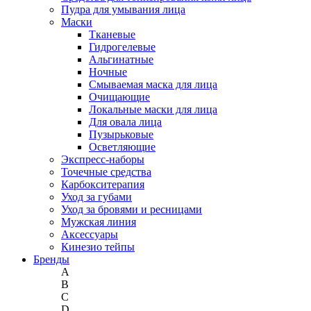
Пудра для умывания лица
Маски
Тканевые
Гидрогелевые
Альгинатные
Ночные
Смываемая маска для лица
Очищающие
Локальные маски для лица
Для овала лица
Пузырьковые
Осветляющие
Экспресс-наборы
Точечные средства
Карбокситерапия
Уход за губами
Уход за бровями и ресницами
Мужская линия
Аксессуары
Кинезио тейпы
Бренды
A
B
C
D