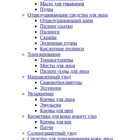
Мыло для умывания
Пудра
Отшелушивающие средства для лица
Отшелушивающий крем
Пилинг-скатки
Пилинги
Скрабы
Энзимные пудры
Кислотные пилинги
Тонизирование
Тоники/тонеры
Мисты для лица
Пилинг-пэды для лица
Направленный уход
Сыворотки/ампулы
Эссенции
Увлажнение
Кремы для лица
Эмульсии
Кремы для шеи
Косметика для кожи вокруг глаз
Кремы для век
Патчи
Солнцезащитный уход
Средства для тонизирования кожи лица