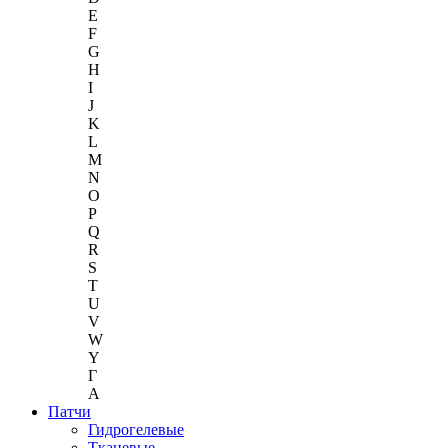
E
F
G
H
I
J
K
L
M
N
O
P
Q
R
S
T
U
V
W
Y
Г
A
Патчи
Гидрогелевые
Тканевые