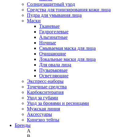
Солнцезащитный уход
Средства для тонизирования кожи лица
Пудра для умывания лица
Маски
Тканевые
Гидрогелевые
Альгинатные
Ночные
Смываемая маска для лица
Очищающие
Локальные маски для лица
Для овала лица
Пузырьковые
Осветляющие
Экспресс-наборы
Точечные средства
Карбокситерапия
Уход за губами
Уход за бровями и ресницами
Мужская линия
Аксессуары
Кинезио тейпы
Бренды
A
B