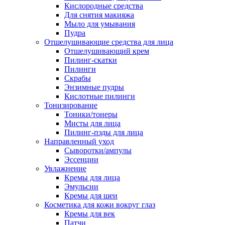
Кислородные средства
Для снятия макияжа
Мыло для умывания
Пудра
Отшелушивающие средства для лица
Отшелушивающий крем
Пилинг-скатки
Пилинги
Скрабы
Энзимные пудры
Кислотные пилинги
Тонизирование
Тоники/тонеры
Мисты для лица
Пилинг-пэды для лица
Направленный уход
Сыворотки/ампулы
Эссенции
Увлажнение
Кремы для лица
Эмульсии
Кремы для шеи
Косметика для кожи вокруг глаз
Кремы для век
Патчи