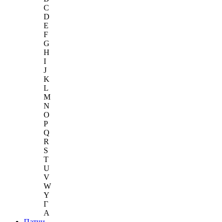
C
D
E
F
G
H
I
J
K
L
M
N
O
P
Q
R
S
T
U
V
W
Y
Г
A
Патчи