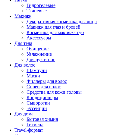
Гидрогелевые
Тканевые
Макияж
Декоративная косметика для лица
Макияж для глаз и бровей
Косметика для макияжа губ
Аксессуары
Для тела
Очищение
Увлажнение
Для рук и ног
Для волос
Шампуни
Маски
Филлеры для волос
Спреи для волос
Средства для кожи головы
Кондиционеры
Сыворотки
Эссенции
Для дома
Бытовая химия
Гигиена
Travel-формат