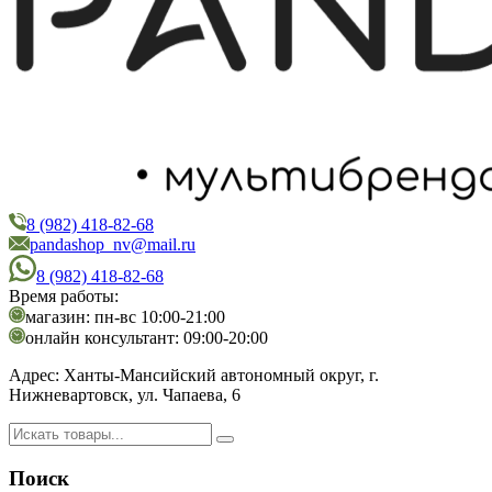
8 (982) 418-82-68
PandaShop
Интернет-магазин косметики
pandashop_nv@mail.ru
8 (982) 418-82-68
Время работы:
магазин: пн-вс 10:00-21:00
онлайн консультант: 09:00-20:00
Адрес:
Ханты-Мансийский автономный округ, г.
Нижневартовск, ул. Чапаева, 6
Поиск