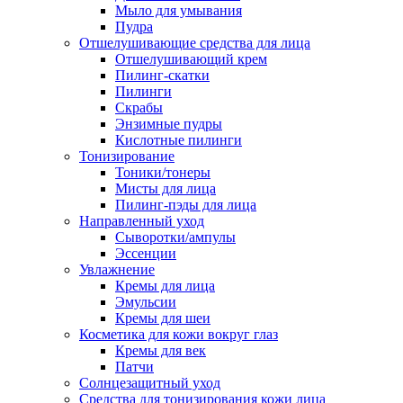
Мыло для умывания
Пудра
Отшелушивающие средства для лица
Отшелушивающий крем
Пилинг-скатки
Пилинги
Скрабы
Энзимные пудры
Кислотные пилинги
Тонизирование
Тоники/тонеры
Мисты для лица
Пилинг-пэды для лица
Направленный уход
Сыворотки/ампулы
Эссенции
Увлажнение
Кремы для лица
Эмульсии
Кремы для шеи
Косметика для кожи вокруг глаз
Кремы для век
Патчи
Солнцезащитный уход
Средства для тонизирования кожи лица