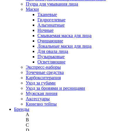
Пудра для умывания лица
Маски
Тканевые
Гидрогелевые
Альгинатные
Ночные
Смываемая маска для лица
Очищающие
Локальные маски для лица
Для овала лица
Пузырьковые
Осветляющие
Экспресс-наборы
Точечные средства
Карбокситерапия
Уход за губами
Уход за бровями и ресницами
Мужская линия
Аксессуары
Кинезио тейпы
Бренды
A
B
C
D