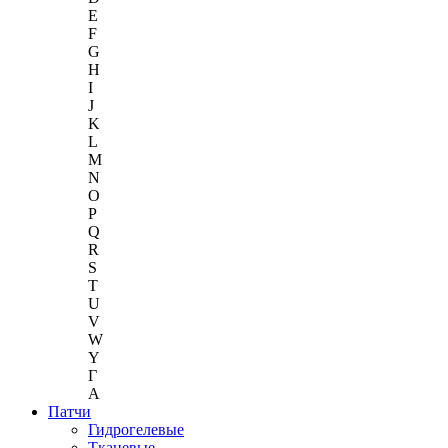
E
F
G
H
I
J
K
L
M
N
O
P
Q
R
S
T
U
V
W
Y
Г
A
Патчи
Гидрогелевые
Тканевые