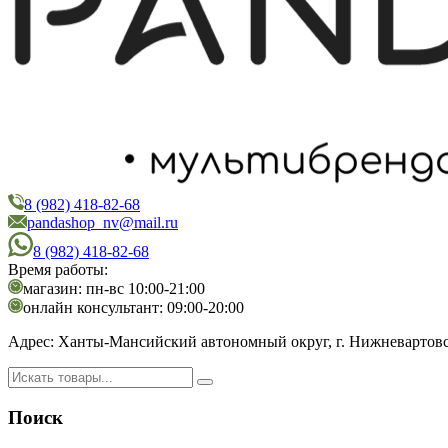
8 (982) 418-82-68
PandaShop
Интернет-магазин косметики
pandashop_nv@mail.ru
8 (982) 418-82-68
Время работы:
магазин: пн-вс 10:00-21:00
онлайн консультант: 09:00-20:00
Адрес:
Ханты-Мансийский автономный округ, г. Нижневартовск,
Поиск