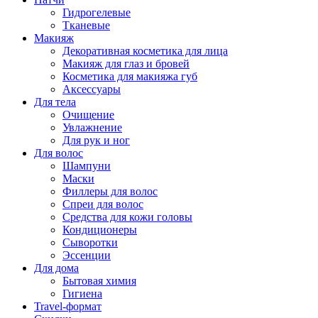
Гидрогелевые
Тканевые
Макияж
Декоративная косметика для лица
Макияж для глаз и бровей
Косметика для макияжа губ
Аксессуары
Для тела
Очищение
Увлажнение
Для рук и ног
Для волос
Шампуни
Маски
Филлеры для волос
Спреи для волос
Средства для кожи головы
Кондиционеры
Сыворотки
Эссенции
Для дома
Бытовая химия
Гигиена
Travel-формат