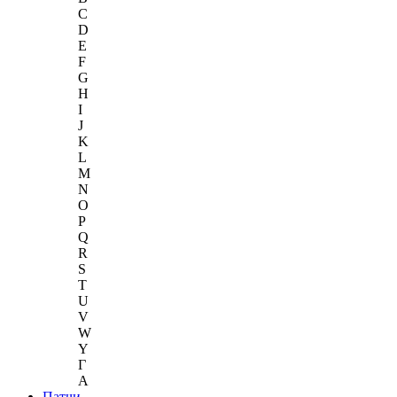
C
D
E
F
G
H
I
J
K
L
M
N
O
P
Q
R
S
T
U
V
W
Y
Г
A
Патчи