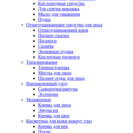
Кислородные средства
Для снятия макияжа
Мыло для умывания
Пудра
Отшелушивающие средства для лица
Отшелушивающий крем
Пилинг-скатки
Пилинги
Скрабы
Энзимные пудры
Кислотные пилинги
Тонизирование
Тоники/тонеры
Мисты для лица
Пилинг-пэды для лица
Направленный уход
Сыворотки/ампулы
Эссенции
Увлажнение
Кремы для лица
Эмульсии
Кремы для шеи
Косметика для кожи вокруг глаз
Кремы для век
Патчи