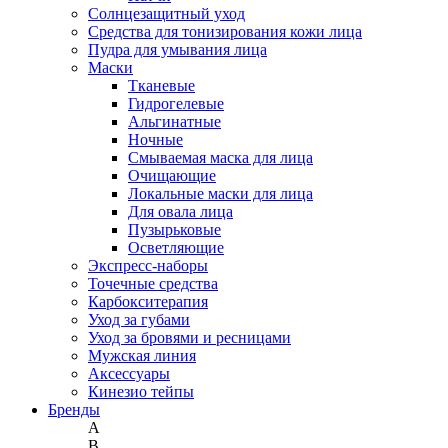
Солнцезащитный уход
Средства для тонизирования кожи лица
Пудра для умывания лица
Маски
Тканевые
Гидрогелевые
Альгинатные
Ночные
Смываемая маска для лица
Очищающие
Локальные маски для лица
Для овала лица
Пузырьковые
Осветляющие
Экспресс-наборы
Точечные средства
Карбокситерапия
Уход за губами
Уход за бровями и ресницами
Мужская линия
Аксессуары
Кинезио тейпы
Бренды
A
B