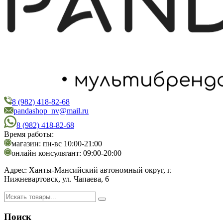
8 (982) 418-82-68
PandaShop
Интернет-магазин косметики
pandashop_nv@mail.ru
8 (982) 418-82-68
Время работы:
магазин: пн-вс 10:00-21:00
онлайн консультант: 09:00-20:00
Адрес:
Ханты-Мансийский автономный округ, г.
Нижневартовск, ул. Чапаева, 6
Поиск