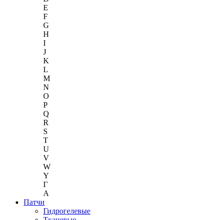
E
F
G
H
I
J
K
L
M
N
O
P
Q
R
S
T
U
V
W
Y
Г
A
Патчи
Гидрогелевые
Тканевые