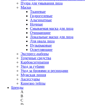
Пудра для умывания лица
Маски
Тканевые
Гидрогелевые
Альгинатные
Ночные
Смываемая маска для лица
Очищающие
Локальные маски для лица
Для овала лица
Пузырьковые
Осветляющие
Экспресс-наборы
Точечные средства
Карбокситерапия
Уход за губами
Уход за бровями и ресницами
Мужская линия
Аксессуары
Кинезио тейпы
Бренды
A
B
C
D