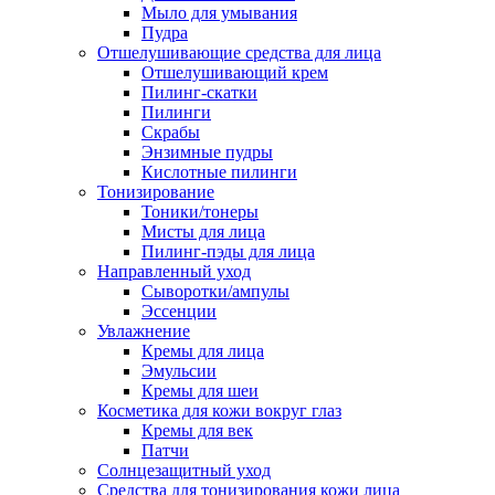
Мыло для умывания
Пудра
Отшелушивающие средства для лица
Отшелушивающий крем
Пилинг-скатки
Пилинги
Скрабы
Энзимные пудры
Кислотные пилинги
Тонизирование
Тоники/тонеры
Мисты для лица
Пилинг-пэды для лица
Направленный уход
Сыворотки/ампулы
Эссенции
Увлажнение
Кремы для лица
Эмульсии
Кремы для шеи
Косметика для кожи вокруг глаз
Кремы для век
Патчи
Солнцезащитный уход
Средства для тонизирования кожи лица