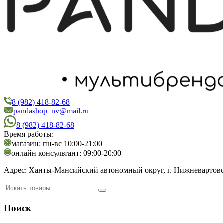
8 (982) 418-82-68
PandaShop
Интернет-магазин косметики
pandashop_nv@mail.ru
8 (982) 418-82-68
Время работы:
магазин: пн-вс 10:00-21:00
онлайн консультант: 09:00-20:00
Адрес:
Ханты-Мансийский автономный округ, г. Нижневартовск,
Поиск