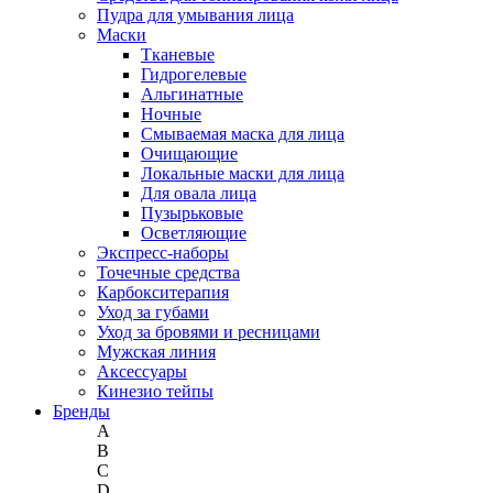
Пудра для умывания лица
Маски
Тканевые
Гидрогелевые
Альгинатные
Ночные
Смываемая маска для лица
Очищающие
Локальные маски для лица
Для овала лица
Пузырьковые
Осветляющие
Экспресс-наборы
Точечные средства
Карбокситерапия
Уход за губами
Уход за бровями и ресницами
Мужская линия
Аксессуары
Кинезио тейпы
Бренды
A
B
C
D