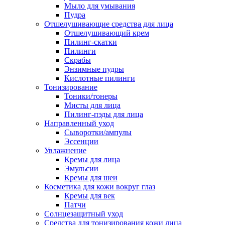
Мыло для умывания
Пудра
Отшелушивающие средства для лица
Отшелушивающий крем
Пилинг-скатки
Пилинги
Скрабы
Энзимные пудры
Кислотные пилинги
Тонизирование
Тоники/тонеры
Мисты для лица
Пилинг-пэды для лица
Направленный уход
Сыворотки/ампулы
Эссенции
Увлажнение
Кремы для лица
Эмульсии
Кремы для шеи
Косметика для кожи вокруг глаз
Кремы для век
Патчи
Солнцезащитный уход
Средства для тонизирования кожи лица