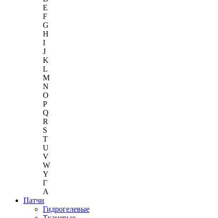
E
F
G
H
I
J
K
L
M
N
O
P
Q
R
S
T
U
V
W
Y
Г
A
Патчи
Гидрогелевые
Тканевые