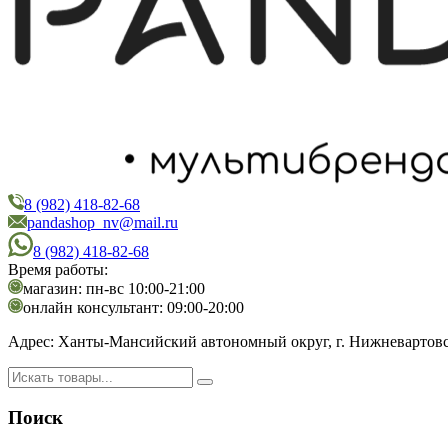
8 (982) 418-82-68
PandaShop
Интернет-магазин косметики
pandashop_nv@mail.ru
8 (982) 418-82-68
Время работы:
магазин: пн-вс 10:00-21:00
онлайн консультант: 09:00-20:00
Адрес:
Ханты-Мансийский автономный округ, г. Нижневартовск,
Поиск