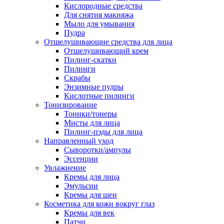
Кислородные средства
Для снятия макияжа
Мыло для умывания
Пудра
Отшелушивающие средства для лица
Отшелушивающий крем
Пилинг-скатки
Пилинги
Скрабы
Энзимные пудры
Кислотные пилинги
Тонизирование
Тоники/тонеры
Мисты для лица
Пилинг-пэды для лица
Направленный уход
Сыворотки/ампулы
Эссенции
Увлажнение
Кремы для лица
Эмульсии
Кремы для шеи
Косметика для кожи вокруг глаз
Кремы для век
Патчи