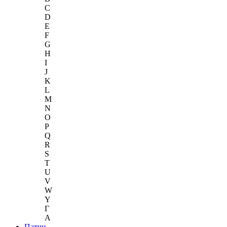
C
D
E
F
G
H
I
J
K
L
M
N
O
P
Q
R
S
T
U
V
W
Y
Г
A
Патчи