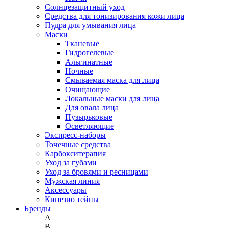
Солнцезащитный уход
Средства для тонизирования кожи лица
Пудра для умывания лица
Маски
Тканевые
Гидрогелевые
Альгинатные
Ночные
Смываемая маска для лица
Очищающие
Локальные маски для лица
Для овала лица
Пузырьковые
Осветляющие
Экспресс-наборы
Точечные средства
Карбокситерапия
Уход за губами
Уход за бровями и ресницами
Мужская линия
Аксессуары
Кинезио тейпы
Бренды
A
B