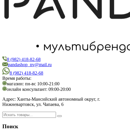
8 (982) 418-82-68
PandaShop
Интернет-магазин косметики
pandashop_nv@mail.ru
8 (982) 418-82-68
Время работы:
магазин: пн-вс 10:00-21:00
онлайн консультант: 09:00-20:00
Адрес:
Ханты-Мансийский автономный округ, г.
Нижневартовск, ул. Чапаева, 6
Поиск