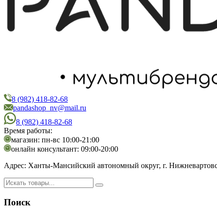
8 (982) 418-82-68
PandaShop
Интернет-магазин косметики
pandashop_nv@mail.ru
8 (982) 418-82-68
Время работы:
магазин: пн-вс 10:00-21:00
онлайн консультант: 09:00-20:00
Адрес:
Ханты-Мансийский автономный округ, г. Нижневартовск,
Поиск