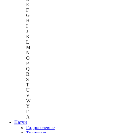
E
F
G
H
I
J
K
L
M
N
O
P
Q
R
S
T
U
V
W
Y
Г
A
Патчи
Гидрогелевые
Тканевые