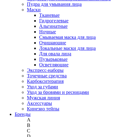
Пудра для умывания лица
Маски
Тканевые
Гидрогелевые
Альгинатные
Ночные
Смываемая маска для лица
Очищающие
Локальные маски для лица
Для овала лица
Пузырьковые
Осветляющие
Экспресс-наборы
Точечные средства
Карбокситерапия
Уход за губами
Уход за бровями и ресницами
Мужская линия
Аксессуары
Кинезио тейпы
Бренды
A
B
C
D