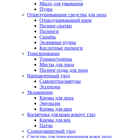
Мыло для умывания
Пудра
Отшелушивающие средства для лица
Отшелушивающий крем
Пилинг-скатки
Пилинги
Скрабы
Энзимные пудры
Кислотные пилинги
Тонизирование
Тоники/тонеры
Мисты для лица
Пилинг-пэды для лица
Направленный уход
Сыворотки/ампулы
Эссенции
Увлажнение
Кремы для лица
Эмульсии
Кремы для шеи
Косметика для кожи вокруг глаз
Кремы для век
Патчи
Солнцезащитный уход
Средства для тонизирования кожи лица