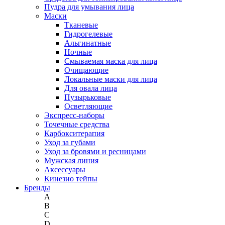
Пудра для умывания лица
Маски
Тканевые
Гидрогелевые
Альгинатные
Ночные
Смываемая маска для лица
Очищающие
Локальные маски для лица
Для овала лица
Пузырьковые
Осветляющие
Экспресс-наборы
Точечные средства
Карбокситерапия
Уход за губами
Уход за бровями и ресницами
Мужская линия
Аксессуары
Кинезио тейпы
Бренды
A
B
C
D