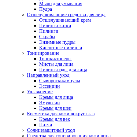
Мыло для умывания
Пудра
Отшелушивающие средства для лица
Отшелушивающий крем
Пилинг-скатки
Пилинги
Скрабы
Энзимные пудры
Кислотные пилинги
Тонизирование
Тоники/тонеры
Мисты для лица
Пилинг-пэды для лица
Направленный уход
Сыворотки/ампулы
Эссенции
Увлажнение
Кремы для лица
Эмульсии
Кремы для шеи
Косметика для кожи вокруг глаз
Кремы для век
Патчи
Солнцезащитный уход
Средства для тонизирования кожи лица