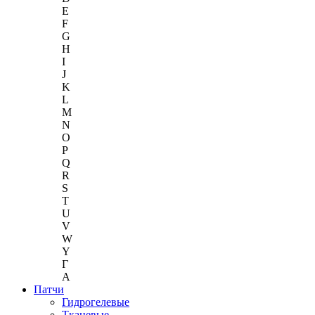
E
F
G
H
I
J
K
L
M
N
O
P
Q
R
S
T
U
V
W
Y
Г
A
Патчи
Гидрогелевые
Тканевые