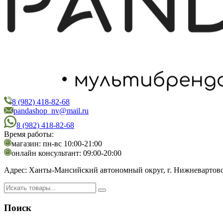
8 (982) 418-82-68
PandaShop
Интернет-магазин косметики
pandashop_nv@mail.ru
8 (982) 418-82-68
Время работы:
магазин: пн-вс 10:00-21:00
онлайн консультант: 09:00-20:00
Адрес:
Ханты-Мансийский автономный округ, г. Нижневартовск,
Поиск