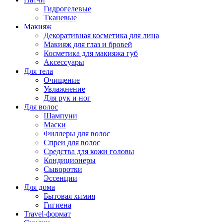
Гидрогелевые
Тканевые
Макияж
Декоративная косметика для лица
Макияж для глаз и бровей
Косметика для макияжа губ
Аксессуары
Для тела
Очищение
Увлажнение
Для рук и ног
Для волос
Шампуни
Маски
Филлеры для волос
Спреи для волос
Средства для кожи головы
Кондиционеры
Сыворотки
Эссенции
Для дома
Бытовая химия
Гигиена
Travel-формат