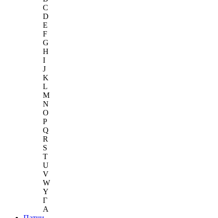
C
D
E
F
G
H
I
J
K
L
M
N
O
P
Q
R
S
T
U
V
W
Y
Г
A
Патчи