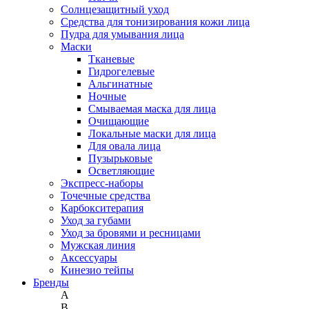
Солнцезащитный уход
Средства для тонизирования кожи лица
Пудра для умывания лица
Маски
Тканевые
Гидрогелевые
Альгинатные
Ночные
Смываемая маска для лица
Очищающие
Локальные маски для лица
Для овала лица
Пузырьковые
Осветляющие
Экспресс-наборы
Точечные средства
Карбокситерапия
Уход за губами
Уход за бровями и ресницами
Мужская линия
Аксессуары
Кинезио тейпы
Бренды
A
B