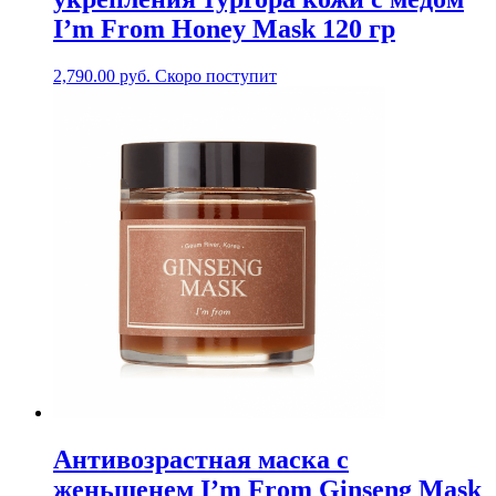
I’m From Honey Mask 120 гр
2,790.00
руб.
Скоро поступит
Антивозрастная маска с
женьшенем I’m From Ginseng Mask