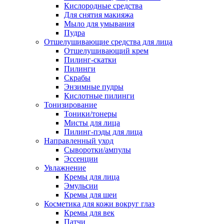
Кислородные средства
Для снятия макияжа
Мыло для умывания
Пудра
Отшелушивающие средства для лица
Отшелушивающий крем
Пилинг-скатки
Пилинги
Скрабы
Энзимные пудры
Кислотные пилинги
Тонизирование
Тоники/тонеры
Мисты для лица
Пилинг-пэды для лица
Направленный уход
Сыворотки/ампулы
Эссенции
Увлажнение
Кремы для лица
Эмульсии
Кремы для шеи
Косметика для кожи вокруг глаз
Кремы для век
Патчи