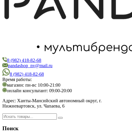
8 (982) 418-82-68
PandaShop
Интернет-магазин косметики
pandashop_nv@mail.ru
8 (982) 418-82-68
Время работы:
магазин: пн-вс 10:00-21:00
онлайн консультант: 09:00-20:00
Адрес:
Ханты-Мансийский автономный округ, г.
Нижневартовск, ул. Чапаева, 6
Поиск