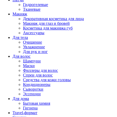
Гидрогелевые
Тканевые
Макияж
Декоративная косметика для лица
Макияж для глаз и бровей
Косметика для макияжа губ
Аксессуары
Для тела
Очищение
Увлажнение
Для рук и ног
Для волос
Шампуни
Маски
Филлеры для волос
Спреи для волос
Средства для кожи головы
Кондиционеры
Сыворотки
Эссенции
Для дома
Бытовая химия
Гигиена
Travel-формат