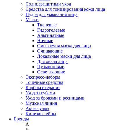
Солнцезащитный уход
Средства для тонизирования кожи лица
Пудра для умывания лица
Маски
Тканевые
Гидрогелевые
Альгинатные
Ночные
Смываемая маска для лица
Очищающие
Локальные маски для лица
Для овала лица
Пузырьковые
Осветляющие
Экспресс-наборы
Точечные средства
Карбокситерапия
Уход за губами
Уход за бровями и ресницами
Мужская линия
Аксессуары
Кинезио тейпы
Бренды
A
B