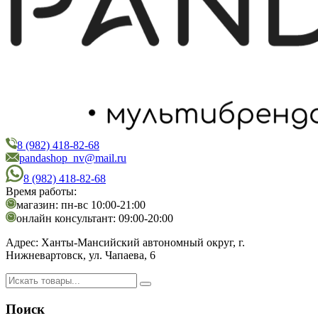
8 (982) 418-82-68
PandaShop
Интернет-магазин косметики
pandashop_nv@mail.ru
8 (982) 418-82-68
Время работы:
магазин: пн-вс 10:00-21:00
онлайн консультант: 09:00-20:00
Адрес:
Ханты-Мансийский автономный округ, г.
Нижневартовск, ул. Чапаева, 6
Поиск