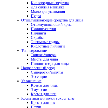
Кислородные средства
Для снятия макияжа
Мыло для умывания
Пудра
Отшелушивающие средства для лица
Отшелушивающий крем
Пилинг-скатки
Пилинги
Скрабы
Энзимные пудры
Кислотные пилинги
Тонизирование
Тоники/тонеры
Мисты для лица
Пилинг-пэды для лица
Направленный уход
Сыворотки/ампулы
Эссенции
Увлажнение
Кремы для лица
Эмульсии
Кремы для шеи
Косметика для кожи вокруг глаз
Кремы для век
Патчи