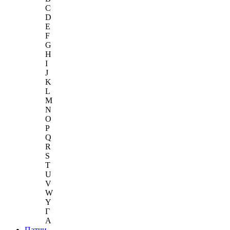
C
D
E
F
G
H
I
J
K
L
M
N
O
P
Q
R
S
T
U
V
W
Y
Г
A
Патчи