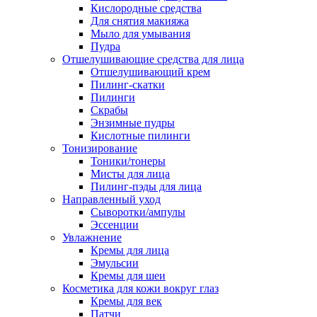
Кислородные средства
Для снятия макияжа
Мыло для умывания
Пудра
Отшелушивающие средства для лица
Отшелушивающий крем
Пилинг-скатки
Пилинги
Скрабы
Энзимные пудры
Кислотные пилинги
Тонизирование
Тоники/тонеры
Мисты для лица
Пилинг-пэды для лица
Направленный уход
Сыворотки/ампулы
Эссенции
Увлажнение
Кремы для лица
Эмульсии
Кремы для шеи
Косметика для кожи вокруг глаз
Кремы для век
Патчи