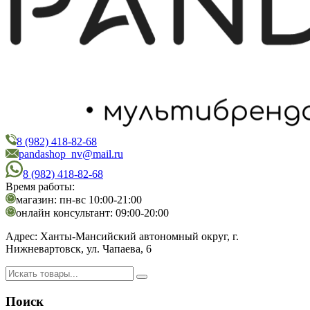
8 (982) 418-82-68
PandaShop
Интернет-магазин косметики
pandashop_nv@mail.ru
8 (982) 418-82-68
Время работы:
магазин: пн-вс 10:00-21:00
онлайн консультант: 09:00-20:00
Адрес:
Ханты-Мансийский автономный округ, г.
Нижневартовск, ул. Чапаева, 6
Поиск