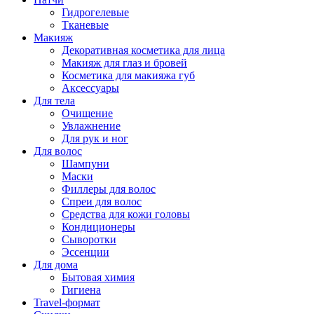
Гидрогелевые
Тканевые
Макияж
Декоративная косметика для лица
Макияж для глаз и бровей
Косметика для макияжа губ
Аксессуары
Для тела
Очищение
Увлажнение
Для рук и ног
Для волос
Шампуни
Маски
Филлеры для волос
Спреи для волос
Средства для кожи головы
Кондиционеры
Сыворотки
Эссенции
Для дома
Бытовая химия
Гигиена
Travel-формат