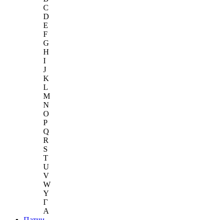
C
D
E
F
G
H
I
J
K
L
M
N
O
P
Q
R
S
T
U
V
W
Y
Г
A
Патчи