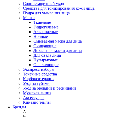
Солнцезащитный уход
Средства для тонизирования кожи лица
Пудра для умывания лица
Маски
Тканевые
Гидрогелевые
Альгинатные
Ночные
Смываемая маска для лица
Очищающие
Локальные маски для лица
Для овала лица
Пузырьковые
Осветляющие
Экспресс-наборы
Точечные средства
Карбокситерапия
Уход за губами
Уход за бровями и ресницами
Мужская линия
Аксессуары
Кинезио тейпы
Бренды
A
B