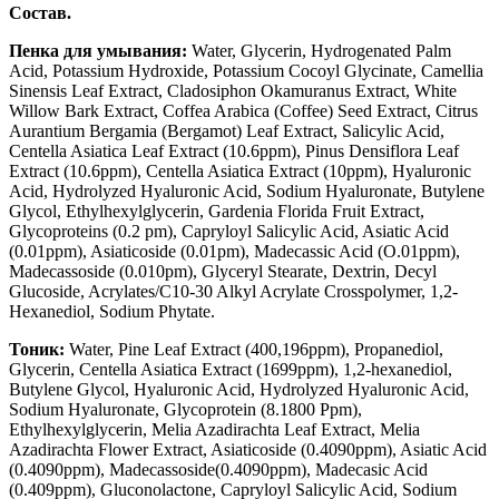
Состав.
Пенка для умывания:
Water, Glycerin, Hydrogenated Palm
Acid, Potassium Hydroxide, Potassium Cocoyl Glycinate, Camellia
Sinensis Leaf Extract, Cladosiphon Okamuranus Extract, White
Willow Bark Extract, Coffea Arabica (Coffee) Seed Extract, Citrus
Aurantium Bergamia (Bergamot) Leaf Extract, Salicylic Acid,
Centella Asiatica Leaf Extract (10.6ppm), Pinus Densiflora Leaf
Extract (10.6ppm), Centella Asiatica Extract (10ppm), Hyaluronic
Acid, Hydrolyzed Hyaluronic Acid, Sodium Hyaluronate, Butylene
Glycol, Ethylhexylglycerin, Gardenia Florida Fruit Extract,
Glycoproteins (0.2 pm), Capryloyl Salicylic Acid, Asiatic Acid
(0.01ppm), Asiaticoside (0.01pm), Madecassic Acid (O.01ppm),
Madecassoside (0.010pm), Glyceryl Stearate, Dextrin, Decyl
Glucoside, Acrylates/C10-30 Alkyl Acrylate Crosspolymer, 1,2-
Hexanediol, Sodium Phytate.
Тоник:
Water, Pine Leaf Extract (400,196ppm), Propanediol,
Glycerin, Centella Asiatica Extract (1699ppm), 1,2-hexanediol,
Butylene Glycol, Hyaluronic Acid, Hydrolyzed Hyaluronic Acid,
Sodium Hyaluronate, Glycoprotein (8.1800 Ppm),
Ethylhexylglycerin, Melia Azadirachta Leaf Extract, Melia
Azadirachta Flower Extract, Asiaticoside (0.4090ppm), Asiatic Acid
(0.4090ppm), Madecassoside(0.4090ppm), Madecasic Acid
(0.409ppm), Gluconolactone, Capryloyl Salicylic Acid, Sodium