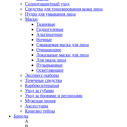
Солнцезащитный уход
Средства для тонизирования кожи лица
Пудра для умывания лица
Маски
Тканевые
Гидрогелевые
Альгинатные
Ночные
Смываемая маска для лица
Очищающие
Локальные маски для лица
Для овала лица
Пузырьковые
Осветляющие
Экспресс-наборы
Точечные средства
Карбокситерапия
Уход за губами
Уход за бровями и ресницами
Мужская линия
Аксессуары
Кинезио тейпы
Бренды
A
B