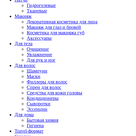
Гидрогелевые
Тканевые
Макияж
Декоративная косметика для лица
Макияж для глаз и бровей
Косметика для макияжа губ
Аксессуары
Для тела
Очищение
Увлажнение
Для рук и ног
Для волос
Шампуни
Маски
Филлеры для волос
Спреи для волос
Средства для кожи головы
Кондиционеры
Сыворотки
Эссенции
Для дома
Бытовая химия
Гигиена
Travel-формат