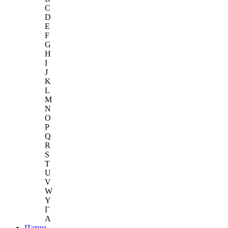
C
D
E
F
G
H
I
J
K
L
M
N
O
P
Q
R
S
T
U
V
W
Y
Г
A
Патчи