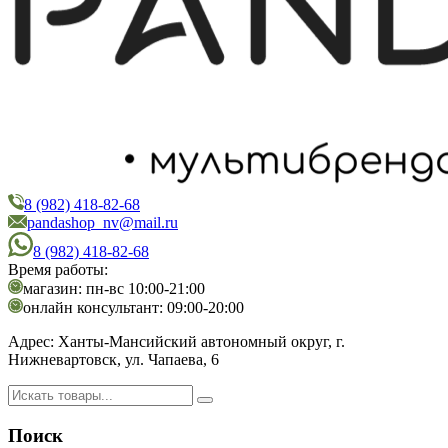
8 (982) 418-82-68
PandaShop
Интернет-магазин косметики
pandashop_nv@mail.ru
8 (982) 418-82-68
Время работы:
магазин: пн-вс 10:00-21:00
онлайн консультант: 09:00-20:00
Адрес:
Ханты-Мансийский автономный округ, г.
Нижневартовск, ул. Чапаева, 6
Поиск