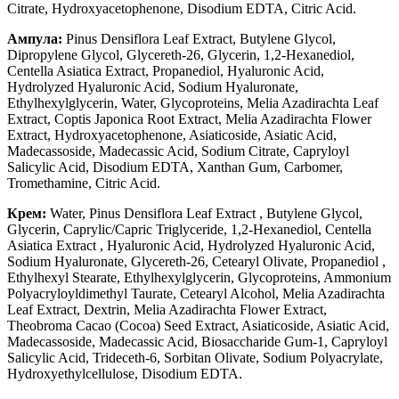
Citrate, Hydroxyacetophenone, Disodium EDTA, Citric Acid.
Ампула:
Pinus Densiflora Leaf Extract, Butylene Glycol,
Dipropylene Glycol, Glycereth-26, Glycerin, 1,2-Hexanediol,
Centella Asiatica Extract, Propanediol, Hyaluronic Acid,
Hydrolyzed Hyaluronic Acid, Sodium Hyaluronate,
Ethylhexylglycerin, Water, Glycoproteins, Melia Azadirachta Leaf
Extract, Coptis Japonica Root Extract, Melia Azadirachta Flower
Extract, Hydroxyacetophenone, Asiaticoside, Asiatic Acid,
Madecassoside, Madecassic Acid, Sodium Citrate, Capryloyl
Salicylic Acid, Disodium EDTA, Xanthan Gum, Carbomer,
Tromethamine, Citric Acid.
Крем:
Water, Pinus Densiflora Leaf Extract , Butylene Glycol,
Glycerin, Caprylic/Capric Triglyceride, 1,2-Hexanediol, Centella
Asiatica Extract , Hyaluronic Acid, Hydrolyzed Hyaluronic Acid,
Sodium Hyaluronate, Glycereth-26, Cetearyl Olivate, Propanediol ,
Ethylhexyl Stearate, Ethylhexylglycerin, Glycoproteins, Ammonium
Polyacryloyldimethyl Taurate, Cetearyl Alcohol, Melia Azadirachta
Leaf Extract, Dextrin, Melia Azadirachta Flower Extract,
Theobroma Cacao (Cocoa) Seed Extract, Asiaticoside, Asiatic Acid,
Madecassoside, Madecassic Acid, Biosaccharide Gum-1, Capryloyl
Salicylic Acid, Trideceth-6, Sorbitan Olivate, Sodium Polyacrylate,
Hydroxyethylcellulose, Disodium EDTA.