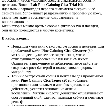
Дорожный набор уходовых средств с экстрактом сосны и
центеллы
Round Lab Pine Calming Cica Trial Kit
—
идеальный вариант для первого знакомства с серией и её
свойствами. Успокаивает раздражённую и проблемную кожу,
заживляет акне и воспаление, оздоравливает и
восстанавливает.
Миниатюры можно брать с собой в фитнес-клуб и поездки,
они легко помещаются в любую косметичку.
В набор входит:
Пенка для умывания с экстрактом сосны и центеллы для
проблемной кожи
Pine Calming Cica Cleanser
(30
мл) очищает и удаляет все загрязнения, мягко
отшелушивает ороговевшие клетки и смягчает.
Оказывает выраженное антибактериальное действие,
сокращает рост бактерий и поддерживает здоровую
микробиоту.
Тоник с экстрактами сосны и центеллы для проблемной
кожи
Pine Calming Cica Toner
(20 мл) обладает
противовоспалительным и антибактериальным
действием, ускоряет заживление акне и
воспалений. Мягкие кислоты деликатно отшелушивают
ороговевший слой, удаляют излишки себума и смягчают
рельеф.
Ампула с экстрактами сосны и центеллы для