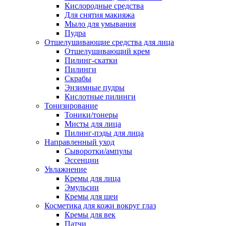
Кислородные средства
Для снятия макияжа
Мыло для умывания
Пудра
Отшелушивающие средства для лица
Отшелушивающий крем
Пилинг-скатки
Пилинги
Скрабы
Энзимные пудры
Кислотные пилинги
Тонизирование
Тоники/тонеры
Мисты для лица
Пилинг-пэды для лица
Направленный уход
Сыворотки/ампулы
Эссенции
Увлажнение
Кремы для лица
Эмульсии
Кремы для шеи
Косметика для кожи вокруг глаз
Кремы для век
Патчи