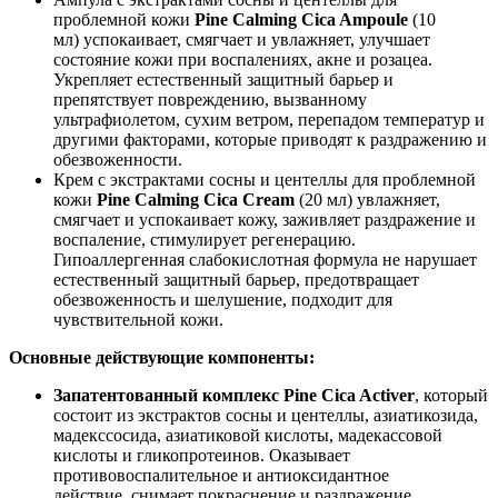
проблемной кожи
Pine Calming Cica Ampoule
(10
мл) успокаивает, смягчает и увлажняет, улучшает
состояние кожи при воспалениях, акне и розацеа.
Укрепляет естественный защитный барьер и
препятствует повреждению, вызванному
ультрафиолетом, сухим ветром, перепадом температур и
другими факторами, которые приводят к раздражению и
обезвоженности.
Крем с экстрактами сосны и центеллы для проблемной
кожи
Pine Calming Cica Cream
(20 мл) увлажняет,
смягчает и успокаивает кожу, заживляет раздражение и
воспаление, стимулирует регенерацию.
Гипоаллергенная слабокислотная формула не нарушает
естественный защитный барьер, предотвращает
обезвоженность и шелушение, подходит для
чувствительной кожи.
Основные действующие компоненты:
Запатентованный комплекс Pine Cica Activer
, который
состоит из экстрактов сосны и центеллы, азиатикозида,
мадекссосида, азиатиковой кислоты, мадекассовой
кислоты и гликопротеинов. Оказывает
противовоспалительное и антиоксидантное
действие, снимает покраснение и раздражение,