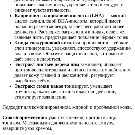
повышает эластичность, укрепляет стенки сосудов и
снижает чувствительность.
Каприлоил салициловой кислоты (LHA)
— мягкий
аналог салициловой BHA-кислоты, который имеет
больший размер молекул, за счёт чего работает более
деликатно. Растворяет загрязнения в порах, осветляет
сальные нити, предотвращает появление чёрных точек.
3 вида гиалуроновой кислоты
проникают в глубокие
слои эпидермиса, увлажняют, способствуют удержанию
влаги в коже. Образуют защитный слой, который не
даёт влаге испариться.
Экстракт листьев дерева ним
заживляет, обладает
противовоспалительным и антисептическим действием,
делает кожу гладкой и шелковистой, регулирует
выработку себума.
Экстракт семян какао
тонизирует, уменьшает
отёчность, оказывает антиоксидантное действие,
стимулирует заживление.
Подходит для комбинированной, жирной и проблемной кожи.
Способ применения:
умойтесь пенкой, протрите лицо
тоником. Массажными движениями нанесите ампулу,
завершите уход кремом.