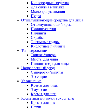
Кислородные средства
Для снятия макияжа
Мыло для умывания
Пудра
Отшелушивающие средства для лица
Отшелушивающий крем
Пилинг-скатки
Пилинги
Скрабы
Энзимные пудры
Кислотные пилинги
Тонизирование
Тоники/тонеры
Мисты для лица
Пилинг-пэды для лица
Направленный уход
Сыворотки/ампулы
Эссенции
Увлажнение
Кремы для лица
Эмульсии
Кремы для шеи
Косметика для кожи вокруг глаз
Кремы для век
Патчи