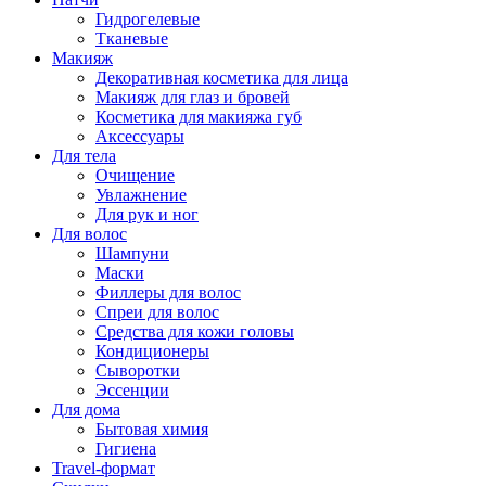
Гидрогелевые
Тканевые
Макияж
Декоративная косметика для лица
Макияж для глаз и бровей
Косметика для макияжа губ
Аксессуары
Для тела
Очищение
Увлажнение
Для рук и ног
Для волос
Шампуни
Маски
Филлеры для волос
Спреи для волос
Средства для кожи головы
Кондиционеры
Сыворотки
Эссенции
Для дома
Бытовая химия
Гигиена
Travel-формат