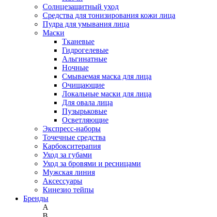
Солнцезащитный уход
Средства для тонизирования кожи лица
Пудра для умывания лица
Маски
Тканевые
Гидрогелевые
Альгинатные
Ночные
Смываемая маска для лица
Очищающие
Локальные маски для лица
Для овала лица
Пузырьковые
Осветляющие
Экспресс-наборы
Точечные средства
Карбокситерапия
Уход за губами
Уход за бровями и ресницами
Мужская линия
Аксессуары
Кинезио тейпы
Бренды
A
B