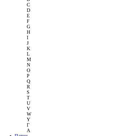
C
D
E
F
G
H
I
J
K
L
M
N
O
P
Q
R
S
T
U
V
W
Y
Г
A
Патчи