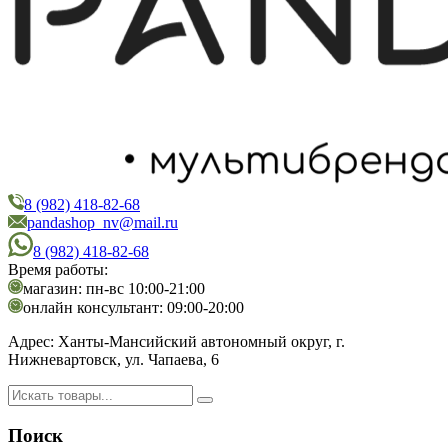
8 (982) 418-82-68
PandaShop
Интернет-магазин косметики
pandashop_nv@mail.ru
8 (982) 418-82-68
Время работы:
магазин: пн-вс 10:00-21:00
онлайн консультант: 09:00-20:00
Адрес:
Ханты-Мансийский автономный округ, г.
Нижневартовск, ул. Чапаева, 6
Поиск