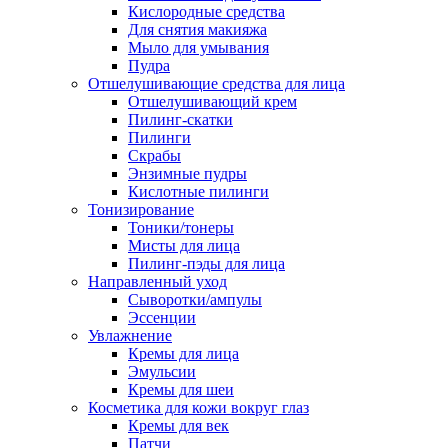
Кислородные средства
Для снятия макияжа
Мыло для умывания
Пудра
Отшелушивающие средства для лица
Отшелушивающий крем
Пилинг-скатки
Пилинги
Скрабы
Энзимные пудры
Кислотные пилинги
Тонизирование
Тоники/тонеры
Мисты для лица
Пилинг-пэды для лица
Направленный уход
Сыворотки/ампулы
Эссенции
Увлажнение
Кремы для лица
Эмульсии
Кремы для шеи
Косметика для кожи вокруг глаз
Кремы для век
Патчи