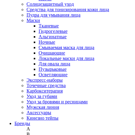
Солнцезащитный уход
Средства для тонизирования кожи лица
Пудра для умывания лица
Маски
Тканевые
Гидрогелевые
Альгинатные
Ночные
Смываемая маска для лица
Очищающие
Локальные маски для лица
Для овала лица
Пузырьковые
Осветляющие
Экспресс-наборы
Точечные средства
Карбокситерапия
Уход за губами
Уход за бровями и ресницами
Мужская линия
Аксессуары
Кинезио тейпы
Бренды
A
B