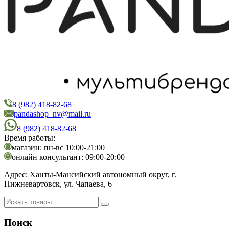
8 (982) 418-82-68
PandaShop
Интернет-магазин косметики
pandashop_nv@mail.ru
8 (982) 418-82-68
Время работы:
магазин: пн-вс 10:00-21:00
онлайн консультант: 09:00-20:00
Адрес:
Ханты-Мансийский автономный округ, г.
Нижневартовск, ул. Чапаева, 6
Поиск