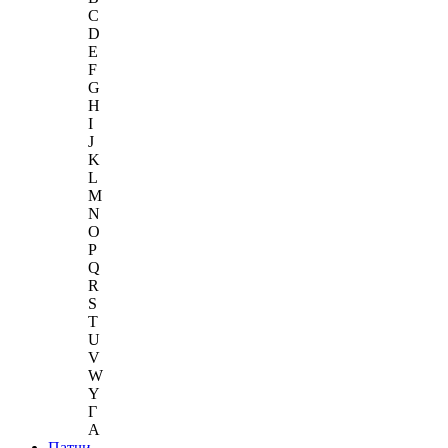
C
D
E
F
G
H
I
J
K
L
M
N
O
P
Q
R
S
T
U
V
W
Y
Г
A
Патчи