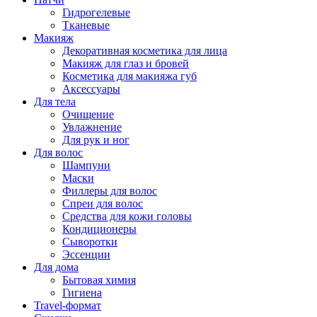
Гидрогелевые
Тканевые
Макияж
Декоративная косметика для лица
Макияж для глаз и бровей
Косметика для макияжа губ
Аксессуары
Для тела
Очищение
Увлажнение
Для рук и ног
Для волос
Шампуни
Маски
Филлеры для волос
Спреи для волос
Средства для кожи головы
Кондиционеры
Сыворотки
Эссенции
Для дома
Бытовая химия
Гигиена
Travel-формат