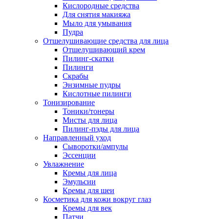
Кислородные средства
Для снятия макияжа
Мыло для умывания
Пудра
Отшелушивающие средства для лица
Отшелушивающий крем
Пилинг-скатки
Пилинги
Скрабы
Энзимные пудры
Кислотные пилинги
Тонизирование
Тоники/тонеры
Мисты для лица
Пилинг-пэды для лица
Направленный уход
Сыворотки/ампулы
Эссенции
Увлажнение
Кремы для лица
Эмульсии
Кремы для шеи
Косметика для кожи вокруг глаз
Кремы для век
Патчи