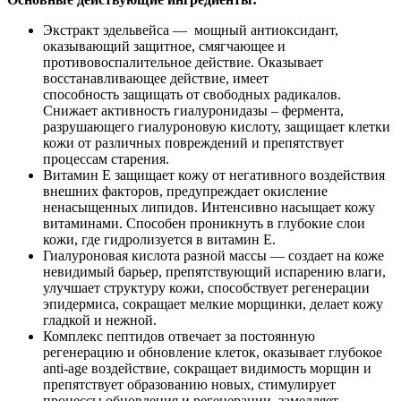
Экстракт эдельвейса — мощный антиоксидант,
оказывающий защитное, смягчающее и
противовоспалительное действие. Оказывает
восстанавливающее действие, имеет
способность защищать от свободных радикалов.
Снижает активность гиалуронидазы – фермента,
разрушающего гиалуроновую кислоту, защищает клетки
кожи от различных повреждений и препятствует
процессам старения.
Витамин Е защищает кожу от негативного воздействия
внешних факторов, предупреждает окисление
ненасыщенных липидов. Интенсивно насыщает кожу
витаминами. Способен проникнуть в глубокие слои
кожи, где гидролизуется в витамин Е.
Гиалуроновая кислота разной массы — создает на коже
невидимый барьер, препятствующий испарению влаги,
улучшает структуру кожи, способствует регенерации
эпидермиса, сокращает мелкие морщинки, делает кожу
гладкой и нежной.
Комплекс пептидов отвечает за постоянную
регенерацию и обновление клеток, оказывает глубокое
anti-age воздействие, сокращает видимость морщин и
препятствует образованию новых, стимулирует
процессы обновления и регенерации, замедляет