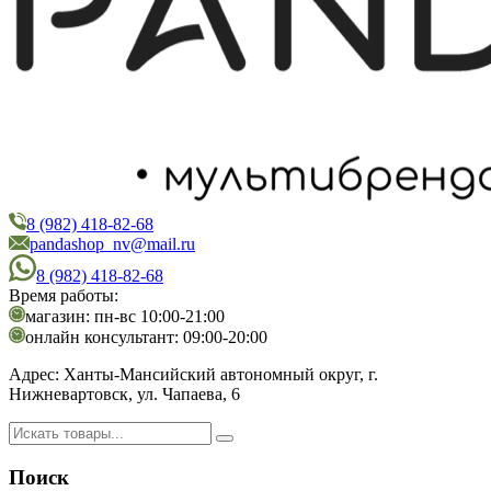
8 (982) 418-82-68
PandaShop
Интернет-магазин косметики
pandashop_nv@mail.ru
8 (982) 418-82-68
Время работы:
магазин: пн-вс 10:00-21:00
онлайн консультант: 09:00-20:00
Адрес:
Ханты-Мансийский автономный округ, г.
Нижневартовск, ул. Чапаева, 6
Поиск