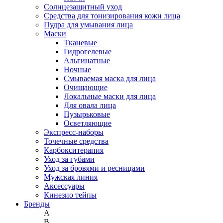
Солнцезащитный уход
Средства для тонизирования кожи лица
Пудра для умывания лица
Маски
Тканевые
Гидрогелевые
Альгинатные
Ночные
Смываемая маска для лица
Очищающие
Локальные маски для лица
Для овала лица
Пузырьковые
Осветляющие
Экспресс-наборы
Точечные средства
Карбокситерапия
Уход за губами
Уход за бровями и ресницами
Мужская линия
Аксессуары
Кинезио тейпы
Бренды
A
B