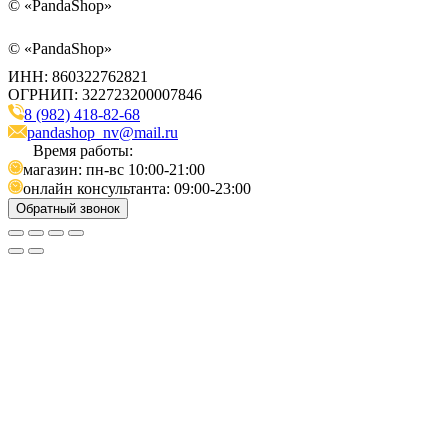
©
«PandaShop»
©
«PandaShop»
ИНН: 860322762821
ОГРНИП: 322723200007846
8 (982) 418-82-68
pandashop_nv@mail.ru
Время работы:
магазин: пн-вс 10:00-21:00
онлайн консультанта: 09:00-23:00
Обратный звонок