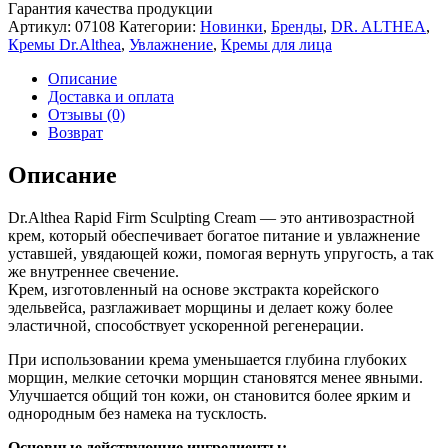
Гарантия качества продукции
Артикул:
07108
Категории:
Новинки
,
Бренды
,
DR. ALTHEA
,
Кремы Dr.Althea
,
Увлажнение
,
Кремы для лица
Описание
Доставка и оплата
Отзывы (0)
Возврат
Описание
Dr.Althea Rapid Firm Sculpting Cream — это антивозрастной
крем, который обеспечивает богатое питание и увлажнение
уставшей, увядающей кожи, помогая вернуть упругость, а так
же внутреннее свечение.
Крем, изготовленный на основе экстракта корейского
эдельвейса, разглаживает морщины и делает кожу более
эластичной, способствует ускоренной регенерации.
При использовании крема уменьшается глубина глубоких
морщин, мелкие сеточки морщин становятся менее явными.
Улучшается общий тон кожи, он становится более ярким и
однородным без намека на тусклость.
Основные действующие ингредиенты: