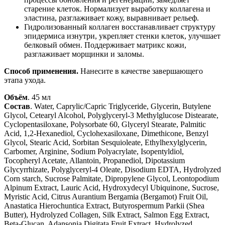
старение клеток. Нормализует выработку коллагена и
эластина, разглаживает кожу, выравнивает рельеф.
Гидролизованный коллаген восстанавливает структуру
эпидермиса изнутри, укрепляет стенки клеток, улучшает
белковый обмен. Поддерживает матрикс кожи,
разглаживает морщинки и заломы.
Способ применения.
Нанесите в качестве завершающего
этапа ухода.
Объём
. 45 мл
Состав
. Water, Caprylic/Capric Triglyceride, Glycerin, Butylene
Glycol, Cetearyl Alcohol, Polyglyceryl-3 Methylglucose Distearate,
Cyclopentasiloxane, Polysorbate 60, Glyceryl Stearate, Palmitic
Acid, 1,2-Hexanediol, Cyclohexasiloxane, Dimethicone, Benzyl
Glycol, Stearic Acid, Sorbitan Sesquioleate, Ethylhexylglycerin,
Carbomer, Arginine, Sodium Polyacrylate, Isopentyldiol,
Tocopheryl Acetate, Allantoin, Propanediol, Dipotassium
Glycyrrhizate, Polyglyceryl-4 Oleate, Disodium EDTA, Hydrolyzed
Corn starch, Sucrose Palmitate, Dipropylene Glycol, Leontopodium
Alpinum Extract, Lauric Acid, Hydroxydecyl Ubiquinone, Sucrose,
Myristic Acid, Citrus Aurantium Bergamia (Bergamot) Fruit Oil,
Anastatica Hierochuntica Extract, Butyrospermum Parkii (Shea
Butter), Hydrolyzed Collagen, Silk Extract, Salmon Egg Extract,
Beta-Glucan, Adansonia Digitata Fruit Extract, Hydrolyzed