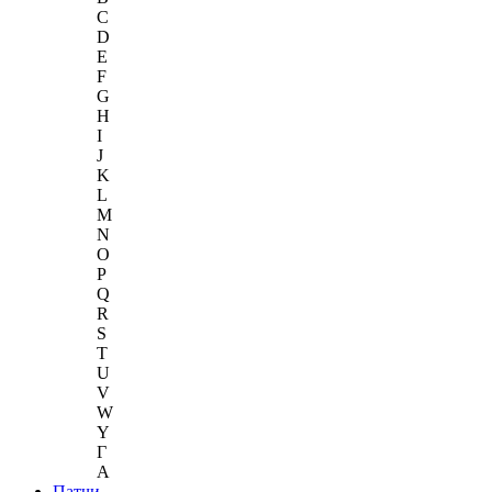
C
D
E
F
G
H
I
J
K
L
M
N
O
P
Q
R
S
T
U
V
W
Y
Г
A
Патчи