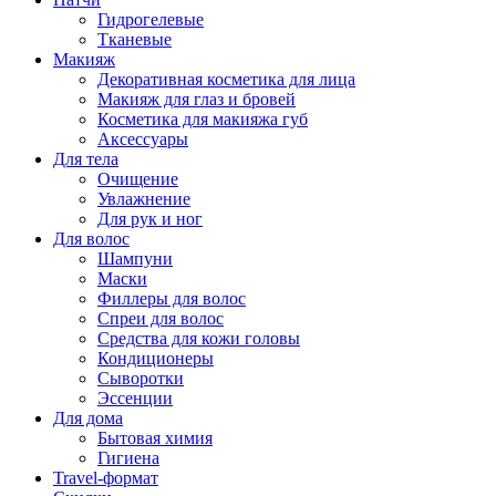
Гидрогелевые
Тканевые
Макияж
Декоративная косметика для лица
Макияж для глаз и бровей
Косметика для макияжа губ
Аксессуары
Для тела
Очищение
Увлажнение
Для рук и ног
Для волос
Шампуни
Маски
Филлеры для волос
Спреи для волос
Средства для кожи головы
Кондиционеры
Сыворотки
Эссенции
Для дома
Бытовая химия
Гигиена
Travel-формат