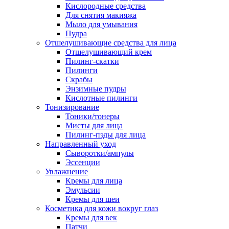
Кислородные средства
Для снятия макияжа
Мыло для умывания
Пудра
Отшелушивающие средства для лица
Отшелушивающий крем
Пилинг-скатки
Пилинги
Скрабы
Энзимные пудры
Кислотные пилинги
Тонизирование
Тоники/тонеры
Мисты для лица
Пилинг-пэды для лица
Направленный уход
Сыворотки/ампулы
Эссенции
Увлажнение
Кремы для лица
Эмульсии
Кремы для шеи
Косметика для кожи вокруг глаз
Кремы для век
Патчи