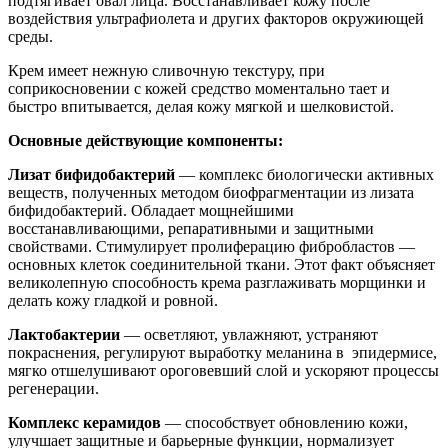
подтягивает овал лица. Восстанавливает кожу после
воздействия ультрафиолета и других факторов окружиющей
среды.
Крем имеет нежную сливочную текстуру, при
соприкосновении с кожей средство моментально тает и
быстро впитывается, делая кожу мягкой и шелковистой.
Основные действующие компоненты:
Лизат бифидобактерий
— комплекс биологически активных
веществ, полученных методом биофрагментации из лизата
бифидобактерий. Обладает мощнейшими
восстанавливающими, репаративными и защитными
свойствами. Стимулирует пролиферацию фибробластов —
основных клеток соединительной ткани. Этот факт объясняет
великолепную способность крема разглаживать морщинки и
делать кожу гладкой и ровной.
Лактобактерии
— осветляют, увлажняют, устраняют
покраснения, регулируют выработку меланина в эпидермисе,
мягко отшелушивают ороговевший слой и ускоряют процессы
регенерации.
Комплекс керамидов
— способствует обновлению кожи,
улучшает защитные и барьерные функции, нормализует