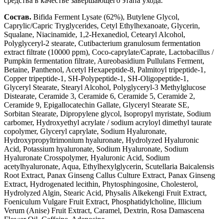
средства в качестве завершающего этапа ухода.
Состав.
Bifida Ferment Lysate (62%), Butylene Glycol,
Caprylic/Capric Tryglycerides, Cetyl Ethylhexanoate, Glycerin,
Squalane, Niacinamide, 1,2-Hexanediol, Cetearyl Alcohol,
Polyglyceryl-2 stearate, Cutibacterium granulosum fermentation
extract filtrate (10000 ppm), Coco-caprylate/Caprate, Lactobacillus /
Pumpkin fermentation filtrate, Aureobasidium Pullulans Ferment,
Betaine, Panthenol, Acetyl Hexapeptide-8, Palmitoyl tripeptide-1,
Copper tripeptide-1, SH-Polypeptide-1, SH-Oligopeptide-1,
Glyceryl Stearate, Stearyl Alcohol, Polyglyceryl-3 Methylglucose
Distearate, Ceramide 3, Ceramide 6, Ceramide 5, Ceramide 2,
Ceramide 9, Epigallocatechin Gallate, Glyceryl Stearate SE,
Sorbitan Stearate, Dipropylene glycol, Isopropyl myristate, Sodium
carbomer, Hydroxyethyl acrylate / sodium acryloyl dimethyl taurate
copolymer, Glyceryl caprylate, Sodium Hyaluronate,
Hydroxypropyltrimonium hyaluronate, Hydrolyzed Hyaluronic
Acid, Potassium hyaluronate, Sodium Hyaluronate, Sodium
Hyaluronate Crosspolymer, Hyaluronic Acid, Sodium
acetylhyaluronate, Aqua, Ethylhexylglycerin, Scutellaria Baicalensis
Root Extract, Panax Ginseng Callus Culture Extract, Panax Ginseng
Extract, Hydrogenated lecithin, Phytosphingosine, Cholesterol,
Hydrolyzed Algin, Stearic Acid, Physalis Alkekengi Fruit Extract,
Foeniculum Vulgare Fruit Extract, Phosphatidylcholine, Illicium
Verum (Anise) Fruit Extract, Caramel, Dextrin, Rosa Damascena