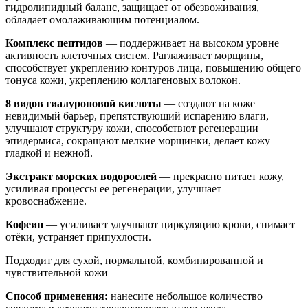
гидролипидный баланс, защищает от обезвоживания,
обладает омолаживающим потенциалом.
Комплекс пептидов
— поддерживает на высоком уровне
активность клеточных систем. Раглаживает морщины,
способствует укреплению контуров лица, повышению общего
тонуса кожи, укреплению коллагеновых волокон.
8 видов гиалуроновой кислоты
— создают на коже
невидимый барьер, препятствующий испарению влаги,
улучшают структуру кожи, способствют регенерации
эпидермиса, сокращают мелкие морщинки, делает кожу
гладкой и нежной.
Экстракт морских водорослей
— прекрасно питает кожу,
усиливая процессы ее регенерации, улучшает
кровоснабжение.
Кофеин
— усиливает улучшают циркуляцию крови, снимает
отёки, устраняет припухлости.
Подходит для сухой, нормальной, комбинированной и
чувствительной кожи
Способ применения:
нанесите небольшое количество