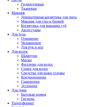
Гидрогелевые
Тканевые
Макияж
Декоративная косметика для лица
Макияж для глаз и бровей
Косметика для макияжа губ
Аксессуары
Для тела
Очищение
Увлажнение
Для рук и ног
Для волос
Шампуни
Маски
Филлеры для волос
Спреи для волос
Средства для кожи головы
Кондиционеры
Сыворотки
Эссенции
Для дома
Бытовая химия
Гигиена
Travel-формат