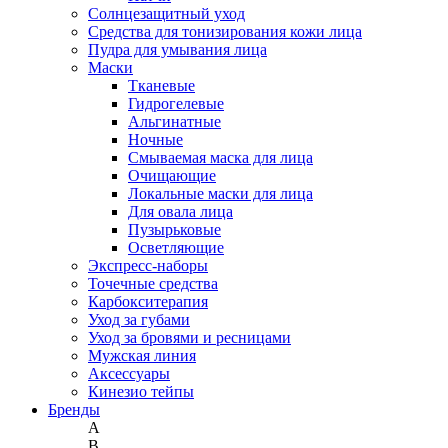
Солнцезащитный уход
Средства для тонизирования кожи лица
Пудра для умывания лица
Маски
Тканевые
Гидрогелевые
Альгинатные
Ночные
Смываемая маска для лица
Очищающие
Локальные маски для лица
Для овала лица
Пузырьковые
Осветляющие
Экспресс-наборы
Точечные средства
Карбокситерапия
Уход за губами
Уход за бровями и ресницами
Мужская линия
Аксессуары
Кинезио тейпы
Бренды
A
B