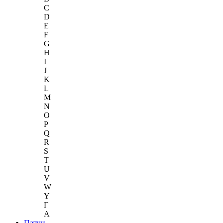
C
D
E
F
G
H
I
J
K
L
M
N
O
P
Q
R
S
T
U
V
W
Y
Г
A
Патчи