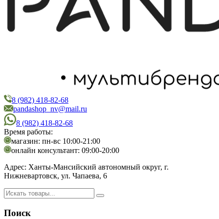
8 (982) 418-82-68
PandaShop
Интернет-магазин косметики
pandashop_nv@mail.ru
8 (982) 418-82-68
Время работы:
магазин: пн-вс 10:00-21:00
онлайн консультант: 09:00-20:00
Адрес:
Ханты-Мансийский автономный округ, г.
Нижневартовск, ул. Чапаева, 6
Поиск