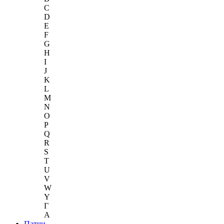
C
D
E
F
G
H
I
J
K
L
M
N
O
P
Q
R
S
T
U
V
W
Y
Г
A
Патчи