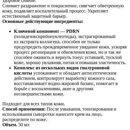
здоровое сияние.
Снимает раздражение и покраснение, смягчает обветренную
кожу, подавляет воспалительный процесс. Укрепляет
естественный защитный барьер.
Основные действующие ингредиенты:
Ключевой компонент — PDRN
(полидезоксирибонуклеотиды), экстрагированный
из экстракта коллагена, способен не только
предупредить преждевременное увядание кожи, ускоряя
процесс регенерации и обновления кожи, но и так же
способен оживить и вернуть тонус уставшей, тусклой
коже, хорошо увлажняя, питая и повышая эластичность.
Комплекс из нескольких видов гиалуроновой
кислоты
успокаивает и обладает антисептическим
действием, контролирует выработку кожного сала,
восстанавливает водно-жировой баланс, помогает в
борьбе с воспалениями, акне и другими
несовершенствами кожи.
Подходит для всех типов кожи.
Способ применения:
После умывания, тонизирования и
использования сыворотки нанесите крем на лицо,
распределите по коже.
Объем.
50 мл