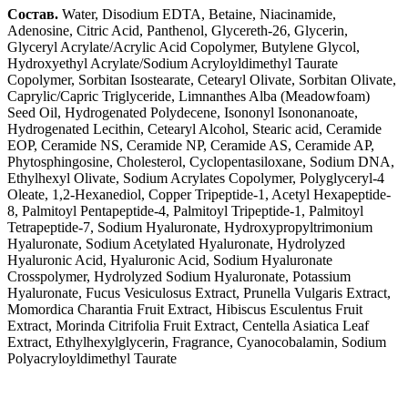
Состав.
Water, Disodium EDTA, Betaine, Niacinamide,
Adenosine, Citric Acid, Panthenol, Glycereth-26, Glycerin,
Glyceryl Acrylate/Acrylic Acid Copolymer, Butylene Glycol,
Hydroxyethyl Acrylate/Sodium Acryloyldimethyl Taurate
Copolymer, Sorbitan Isostearate, Cetearyl Olivate, Sorbitan Olivate,
Caprylic/Capric Triglyceride, Limnanthes Alba (Meadowfoam)
Seed Oil, Hydrogenated Polydecene, Isononyl Isononanoate,
Hydrogenated Lecithin, Cetearyl Alcohol, Stearic acid, Ceramide
EOP, Ceramide NS, Ceramide NP, Ceramide AS, Ceramide AP,
Phytosphingosine, Cholesterol, Cyclopentasiloxane, Sodium DNA,
Ethylhexyl Olivate, Sodium Acrylates Copolymer, Polyglyceryl-4
Oleate, 1,2-Hexanediol, Copper Tripeptide-1, Acetyl Hexapeptide-
8, Palmitoyl Pentapeptide-4, Palmitoyl Tripeptide-1, Palmitoyl
Tetrapeptide-7, Sodium Hyaluronate, Hydroxypropyltrimonium
Hyaluronate, Sodium Acetylated Hyaluronate, Hydrolyzed
Hyaluronic Acid, Hyaluronic Acid, Sodium Hyaluronate
Crosspolymer, Hydrolyzed Sodium Hyaluronate, Potassium
Hyaluronate, Fucus Vesiculosus Extract, Prunella Vulgaris Extract,
Momordica Charantia Fruit Extract, Hibiscus Esculentus Fruit
Extract, Morinda Citrifolia Fruit Extract, Centella Asiatica Leaf
Extract, Ethylhexylglycerin, Fragrance, Cyanocobalamin, Sodium
Polyacryloyldimethyl Taurate