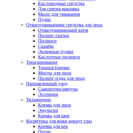
Кислородные средства
Для снятия макияжа
Мыло для умывания
Пудра
Отшелушивающие средства для лица
Отшелушивающий крем
Пилинг-скатки
Пилинги
Скрабы
Энзимные пудры
Кислотные пилинги
Тонизирование
Тоники/тонеры
Мисты для лица
Пилинг-пэды для лица
Направленный уход
Сыворотки/ампулы
Эссенции
Увлажнение
Кремы для лица
Эмульсии
Кремы для шеи
Косметика для кожи вокруг глаз
Кремы для век
Патчи