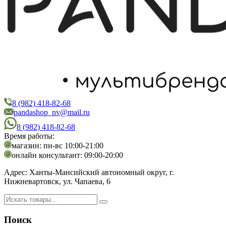
8 (982) 418-82-68
PandaShop
Интернет-магазин косметики
pandashop_nv@mail.ru
8 (982) 418-82-68
Время работы:
магазин: пн-вс 10:00-21:00
онлайн консультант: 09:00-20:00
Адрес:
Ханты-Мансийский автономный округ, г.
Нижневартовск, ул. Чапаева, 6
Поиск