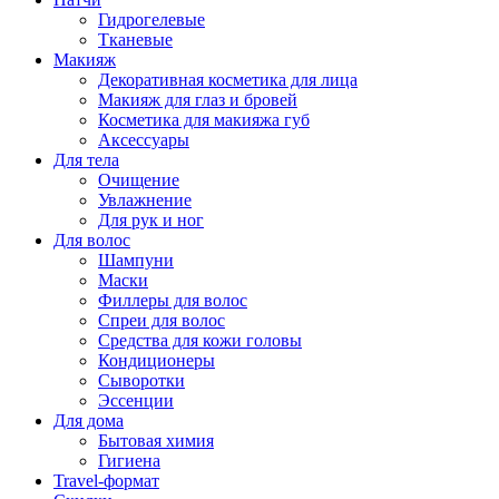
Гидрогелевые
Тканевые
Макияж
Декоративная косметика для лица
Макияж для глаз и бровей
Косметика для макияжа губ
Аксессуары
Для тела
Очищение
Увлажнение
Для рук и ног
Для волос
Шампуни
Маски
Филлеры для волос
Спреи для волос
Средства для кожи головы
Кондиционеры
Сыворотки
Эссенции
Для дома
Бытовая химия
Гигиена
Travel-формат