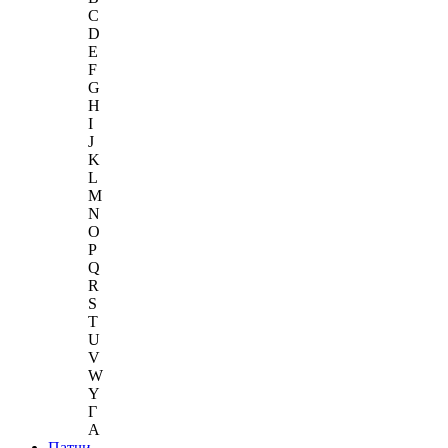
C
D
E
F
G
H
I
J
K
L
M
N
O
P
Q
R
S
T
U
V
W
Y
Г
A
Патчи