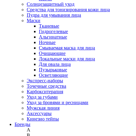
Солнцезащитный уход
Средства для тонизирования кожи лица
Пудра для умывания лица
Маски
Тканевые
Гидрогелевые
Альгинатные
Ночные
Смываемая маска для лица
Очищающие
Локальные маски для лица
Для овала лица
Пузырьковые
Осветляющие
Экспресс-наборы
Точечные средства
Карбокситерапия
Уход за губами
Уход за бровями и ресницами
Мужская линия
Аксессуары
Кинезио тейпы
Бренды
A
B