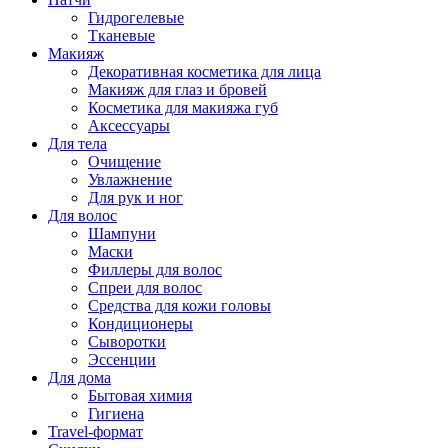
Гидрогелевые
Тканевые
Макияж
Декоративная косметика для лица
Макияж для глаз и бровей
Косметика для макияжа губ
Аксессуары
Для тела
Очищение
Увлажнение
Для рук и ног
Для волос
Шампуни
Маски
Филлеры для волос
Спреи для волос
Средства для кожи головы
Кондиционеры
Сыворотки
Эссенции
Для дома
Бытовая химия
Гигиена
Travel-формат