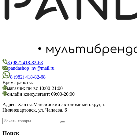
8 (982) 418-82-68
PandaShop
Интернет-магазин косметики
pandashop_nv@mail.ru
8 (982) 418-82-68
Время работы:
магазин: пн-вс 10:00-21:00
онлайн консультант: 09:00-20:00
Адрес:
Ханты-Мансийский автономный округ, г.
Нижневартовск, ул. Чапаева, 6
Поиск