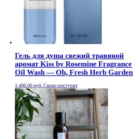
Гель для душа свежий травяной
аромат Kiss by Rosemine Fragrance
Oil Wash — Oh, Fresh Herb Garden
1,490.00
руб.
Скоро поступит