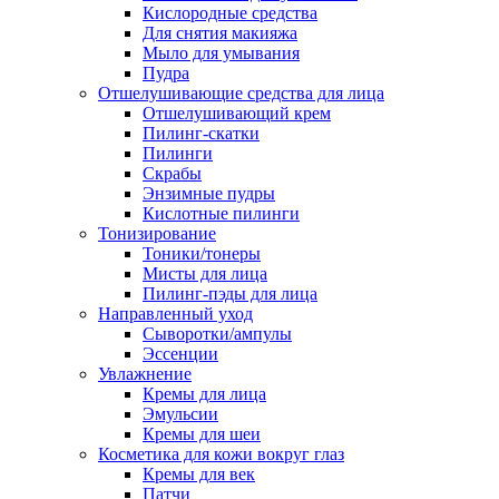
Кислородные средства
Для снятия макияжа
Мыло для умывания
Пудра
Отшелушивающие средства для лица
Отшелушивающий крем
Пилинг-скатки
Пилинги
Скрабы
Энзимные пудры
Кислотные пилинги
Тонизирование
Тоники/тонеры
Мисты для лица
Пилинг-пэды для лица
Направленный уход
Сыворотки/ампулы
Эссенции
Увлажнение
Кремы для лица
Эмульсии
Кремы для шеи
Косметика для кожи вокруг глаз
Кремы для век
Патчи