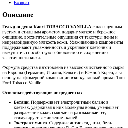
Возврат
Описание
Гель для душа Kaori TOBACCO VANILLA
с насыщенным
густым и стильным ароматом подарит мягкое и бережное
очищение, восхитительные ощущения от текстуры пены и
непревзойденную мягкость кожи. Ухаживающие компоненты
поддерживают увлажненность и укрепляют клеточный
иммунитет, способствуют обновлению и сохранению
эластичности кожи.
Формула средства изготовлена из высококачественного сырья
из Европы (Германия, Италия, Бельгия) и Южной Кореи, а за
основу парфюмерной композиции взят культовый аромат Tom
Ford Tobacco Vanille.
Основные действующие ингредиенты:
Бетаин
. Поддерживает электролитный баланс в
клетках, удерживая в них молекулы воды, уменьшает
раздражение кожи, смягчает и разглаживает ее,
стимулирует заживление тканей.
Экстракт манго
. Содержит антиоксиданты, бета-
каротин, витамин группы В, С и Е, олеиновую кислоту.