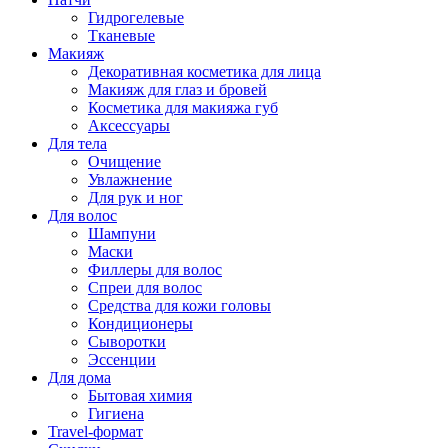
Гидрогелевые
Тканевые
Макияж
Декоративная косметика для лица
Макияж для глаз и бровей
Косметика для макияжа губ
Аксессуары
Для тела
Очищение
Увлажнение
Для рук и ног
Для волос
Шампуни
Маски
Филлеры для волос
Спреи для волос
Средства для кожи головы
Кондиционеры
Сыворотки
Эссенции
Для дома
Бытовая химия
Гигиена
Travel-формат