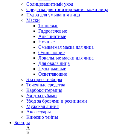
Солнцезащитный уход
Средства для тонизирования кожи лица
Пудра для умывания лица
Маски
Тканевые
Гидрогелевые
Альгинатные
Ночные
Смываемая маска для лица
Очищающие
Локальные маски для лица
Для овала лица
Пузырьковые
Осветляющие
Экспресс-наборы
Точечные средства
Карбокситерапия
Уход за губами
Уход за бровями и ресницами
Мужская линия
Аксессуары
Кинезио тейпы
Бренды
A
B