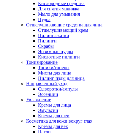
Кислородные средства
Для снятия макияжа
Мыло для умывания
Пудра
Отшелушивающие средства для лица
Отшелушивающий крем
Пилинг-скатки
Пилинги
Скрабы
Энзимные пудры
Кислотные пилинги
Тонизирование
Тоники/тонеры
Мисты для лица
Пилинг-пэды для лица
Направленный уход
Сыворотки/ампулы
Эссенции
Увлажнение
Кремы для лица
Эмульсии
Кремы для шеи
Косметика для кожи вокруг глаз
Кремы для век
Патчи