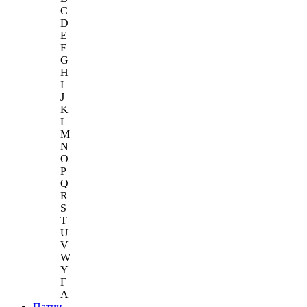
C
D
E
F
G
H
I
J
K
L
M
N
O
P
Q
R
S
T
U
V
W
Y
Г
A
Патчи