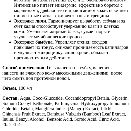
Интенсивно питает эпидермис, эффективно борется с
морщинами, дряблостью и провисанием кожи, осветляет
пигментные пятна, заживляет раны и трещины.
Экстракт личи
. Гармонизирует выработку себума и за
счет калия способствует удержанию влаги в клетках
кожи. Уменьшает жирный блеск, сужает поры и
улучшает метаболические процессы.
Экстракт бамбука
. Укрепляет стенки сосудов,
повышает их тонус, снижает проницаемость капилляров
и улучшает микроциркуляцию крови, обладает
противоотечным действием.
Способ применения.
Гель нанести на губку, вспенить,
нанести на влажную кожу массажными движениями, после
чего смыть под проточной водой.
Объем.
100 мл
Состав.
Aqua, Coco-Glucoside, Cocamidopropyl Betain, Glycerin,
Sodium Cocoyl Isethionate, Parfum, Guar Hydroxypropyltrimonium
Chloride, Betain, Mangifera Indica (Mango) Extract, Litchi
Chinensis Fruit Extract, Bambusa Vulgaris (Bamboo) Leaf Extract,
Inulin, Benzyl Alcohol, Benzoic Acid, Sorbic Acid, Citric Acid.
<br> <br>