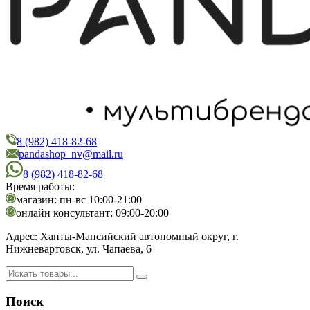
8 (982) 418-82-68
PandaShop
Интернет-магазин косметики
pandashop_nv@mail.ru
8 (982) 418-82-68
Время работы:
магазин: пн-вс 10:00-21:00
онлайн консультант: 09:00-20:00
Адрес:
Ханты-Мансийский автономный округ, г.
Нижневартовск, ул. Чапаева, 6
Поиск