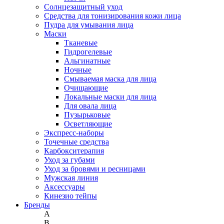
Солнцезащитный уход
Средства для тонизирования кожи лица
Пудра для умывания лица
Маски
Тканевые
Гидрогелевые
Альгинатные
Ночные
Смываемая маска для лица
Очищающие
Локальные маски для лица
Для овала лица
Пузырьковые
Осветляющие
Экспресс-наборы
Точечные средства
Карбокситерапия
Уход за губами
Уход за бровями и ресницами
Мужская линия
Аксессуары
Кинезио тейпы
Бренды
A
B