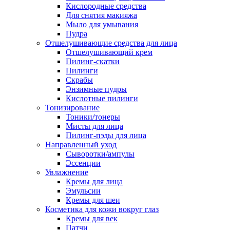
Кислородные средства
Для снятия макияжа
Мыло для умывания
Пудра
Отшелушивающие средства для лица
Отшелушивающий крем
Пилинг-скатки
Пилинги
Скрабы
Энзимные пудры
Кислотные пилинги
Тонизирование
Тоники/тонеры
Мисты для лица
Пилинг-пэды для лица
Направленный уход
Сыворотки/ампулы
Эссенции
Увлажнение
Кремы для лица
Эмульсии
Кремы для шеи
Косметика для кожи вокруг глаз
Кремы для век
Патчи