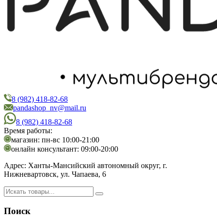
8 (982) 418-82-68
PandaShop
Интернет-магазин косметики
pandashop_nv@mail.ru
8 (982) 418-82-68
Время работы:
магазин: пн-вс 10:00-21:00
онлайн консультант: 09:00-20:00
Адрес:
Ханты-Мансийский автономный округ, г.
Нижневартовск, ул. Чапаева, 6
Поиск