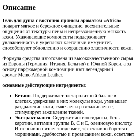
Описание
Гель для душа с восточно-пряным ароматом «Africa»
подарит мягкое и бережное очищение, восхитительные
ощущения от текстуры пены и непревзойденную мягкость
кожи. Ухаживающие компоненты поддерживают
увлажненность и укрепляют клеточный иммунитет,
способствуют обновлению и сохранению эластичности кожи.
Формула средства изготовлена из высококачественного сырья
из Европы (Германия, Италия, Бельгия) и Южной Кореи, а за
основу парфюмерной композиции взят легендарный
аромат Memo African Leather.
основные действующие ингредиенты:
Бетаин
. Поддерживает электролитный баланс в
клетках, удерживая в них молекулы воды, уменьшает
раздражение кожи, смягчает и разглаживает ее,
стимулирует заживление тканей.
Экстракт манго
. Содержит антиоксиданты, бета-
каротин, витамин группы В, С и Е, олеиновую кислоту.
Интенсивно питает эпидермис, эффективно борется с
морщинами, дряблостью и провисанием кожи, осветляет