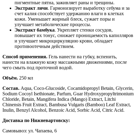
пигментные пятна, заживляет раны и трещины.
Экстракт личи
. Гармонизирует выработку себума и за
счет калия способствует удержанию влаги в клетках
кожи. Уменьшает жирный блеск, сужает поры и
улучшает метаболические процессы.
Экстракт бамбука
. Укрепляет стенки сосудов,
повышает их тонус, снижает проницаемость капилляров
и улучшает микроциркуляцию крови, обладает
противоотечным действием.
Способ применения.
Гель нанести на губку, вспенить,
нанести на влажную кожу массажными движениями, после
чего смыть под проточной водой.
Объём.
250 мл
Состав.
Aqua, Coco-Glucoside, Cocamidopropyl Betain, Glycerin,
Sodium Cocoyl Isethionate, Parfum, Guar Hydroxypropyltrimonium
Chloride, Betain, Mangifera Indica (Mango) Extract, Litchi
Chinensis Fruit Extract, Bambusa Vulgaris (Bamboo) Leaf Extract,
Inulin, Benzyl Alcohol, Benzoic Acid, Sorbic Acid, Citric Acid.
Доставка по Нижневартовску:
Самовывоз: ул. Чапаева, 6