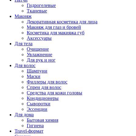
Гидрогелевые
Тканевые
Макияж
Декоративная косметика для лица
Макияж для глаз и бровей
Косметика для макияжа губ
Аксессуары
Для тела
Очищение
Увлажнение
Для рук и ног
Для волос
Шампуни
Маски
Филлеры для волос
Спреи для волос
Средства для кожи головы
Кондиционеры
Сыворотки
Эссенции
Для дома
Бытовая химия
Гигиена
Travel-формат