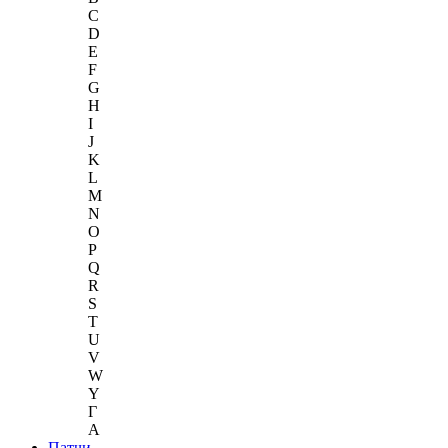
C
D
E
F
G
H
I
J
K
L
M
N
O
P
Q
R
S
T
U
V
W
Y
Г
A
Патчи