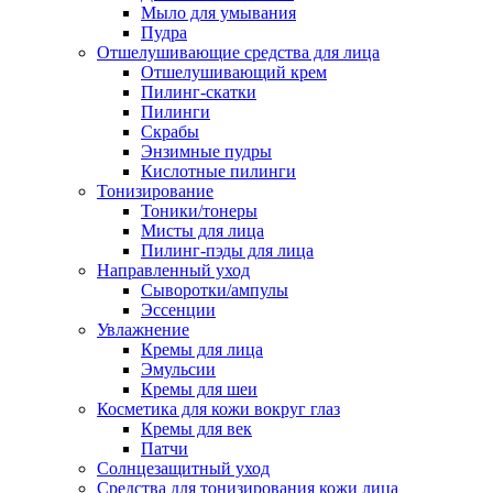
Мыло для умывания
Пудра
Отшелушивающие средства для лица
Отшелушивающий крем
Пилинг-скатки
Пилинги
Скрабы
Энзимные пудры
Кислотные пилинги
Тонизирование
Тоники/тонеры
Мисты для лица
Пилинг-пэды для лица
Направленный уход
Сыворотки/ампулы
Эссенции
Увлажнение
Кремы для лица
Эмульсии
Кремы для шеи
Косметика для кожи вокруг глаз
Кремы для век
Патчи
Солнцезащитный уход
Средства для тонизирования кожи лица