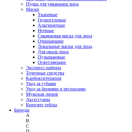
Пудра для умывания лица
Маски
Тканевые
Гидрогелевые
Альгинатные
Ночные
Смываемая маска для лица
Очищающие
Локальные маски для лица
Для овала лица
Пузырьковые
Осветляющие
Экспресс-наборы
Точечные средства
Карбокситерапия
Уход за губами
Уход за бровями и ресницами
Мужская линия
Аксессуары
Кинезио тейпы
Бренды
A
B
C
D