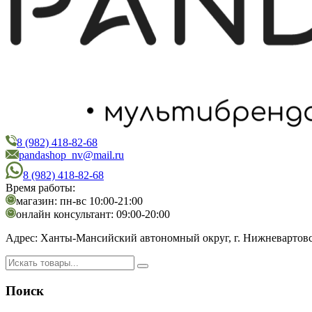
8 (982) 418-82-68
PandaShop
Интернет-магазин косметики
pandashop_nv@mail.ru
8 (982) 418-82-68
Время работы:
магазин: пн-вс 10:00-21:00
онлайн консультант: 09:00-20:00
Адрес:
Ханты-Мансийский автономный округ, г. Нижневартовск,
Поиск