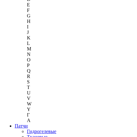
E
F
G
H
I
J
K
L
M
N
O
P
Q
R
S
T
U
V
W
Y
Г
A
Патчи
Гидрогелевые
Тканевые